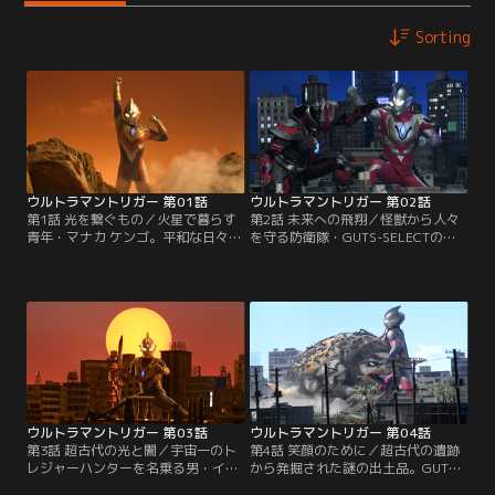
Sorting
ウルトラマントリガー 第01話
ウルトラマントリガー 第02話
第1話 光を繋ぐもの／火星で暮らす
第2話 未来への飛翔／怪獣から人々
青年・マナカ ケンゴ。平和な日々を
を守る防衛隊・GUTS-SELECTの一
送っていた彼の前に、突然怪獣ゴル
員となり地球にやってきたケンゴの
バーが現れ街は大混乱に！そんな
前に、吸血怪獣ギマイラが現れる！
中、火星の地下深くで眠る巨大な石
さらに復活した第2の闇の巨人ダー
像と運命的な出会いを果たす。ケン
ゴンも！その圧倒的超パワーに対抗
ゴが超古代の光と一つになった時、
するには、トリガーもパワーを上げ
彼の運命が激しく動き出す！
るしかない！新たな力が目覚める時
だ！！
ウルトラマントリガー 第03話
ウルトラマントリガー 第04話
第3話 超古代の光と闇／宇宙一のト
第4話 笑顔のために／超古代の遺跡
レジャーハンターを名乗る男・イグ
から発掘された謎の出土品。GUTS-
ニスがユナを狙ってやってきた！彼
SELECTが調査をしている最中、イ