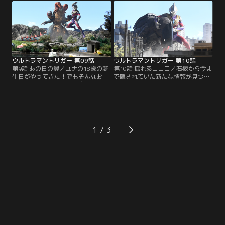
SELECTとは違う謎の防衛隊員。そ
ステムまで奪われてしまう！？ナー
して……別のウルトラマン！！トリ
スデッセイ号を取り戻すため、ケン
ガーとGUTS-SELECTの新たな戦い
ゴとハルキ、そしてGUTS-SELECT
が始まる！？
の仲間たちが共に立ち上がる！
ウルトラマントリガー 第09話
ウルトラマントリガー 第10話
第9話 あの日の翼／ユナの18歳の誕
第10話 揺れるココロ／石板から今ま
生日がやってきた！でもそんなおめ
で隠されていた新たな情報が見つか
でたい日なのに、石化闇魔獣ガーゴ
る！だがそんな中、ユナにはダーゴ
ルゴンが超古代から蘇ってしまう。
ンの魔の手が迫ろうとしていた！ ユ
怪獣が迫る中現れた謎の黄色い戦闘
ナの危機を救うため駆け付けたケン
機、ついに語られるシズマ会長の過
ゴとアキトだが、なんだかダーゴン
去、そしてユナの出生に隠された秘
の様子が普通じゃない…。えぇ！？
密とは一体！？
ダーゴンがユナに恋をした！？
1