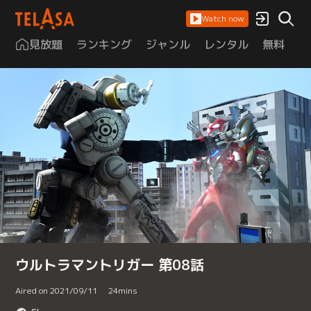
Watch now
見放題
ランキング
ジャンル
レンタル
無料
は
ウルトラマントリガー 第08話
Aired on 2021/09/11
24
mins