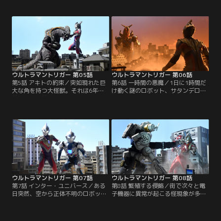
がユナを狙う理由は一体何なの
グニスが狙ったそのお宝がオカグビ
か！？そして暗雲をまとい現れたガ
ラを呼び覚ませてしまう！街に危機
ゾートに、GUTS-SELECTも大苦
が迫る時、ケンゴはみんなを笑顔に
戦！こうなったら高速の動きで全部
するためにトリガーに変身する！！
まとめて解決だ！ケンゴ！！
ウルトラマントリガー 第05話
ウルトラマントリガー 第06話
第5話 アキトの約束／突如現れた巨
第6話 一時間の悪魔／1日に1時間だ
大な角を持つ大怪獣。それは6年
け動く謎のロボット、サタンデロ
前、人類の前に現れた最初の怪獣・
ス。超強力なバリアは、トリガーの
デスドラゴだった。再び姿を見せた
あらゆる攻撃をも通さない。連戦連
デスドラゴを前にして、アキトの様
敗のトリガーとGUTS-SELECTは、
子が少しおかしい。“始まりの”怪獣
バリア攻略の方法を模索するが、そ
とアキトとの因縁とは！？そして、
の糸口さえつかめない…。そんな彼
ケンゴはアキトを笑顔に出来るの
らの前に現れたのは、意外な人物だ
か！？
った！？
ウルトラマントリガー 第07話
ウルトラマントリガー 第08話
第7話 インター・ユニバース／ある
第8話 繁殖する侵略／街で次々と電
日突然、空から正体不明のロボット
子機器に異常が起こる怪現象が多発
が落ちてきた！それに続くように
する！！それは世界中の重要施設に
次々とやってくる来訪者達。変な鳥
まで侵入し、影響を及ぼし始める。
を肩に乗っけた宇宙人、GUTS-
そして遂にはナースデッセイ号のシ