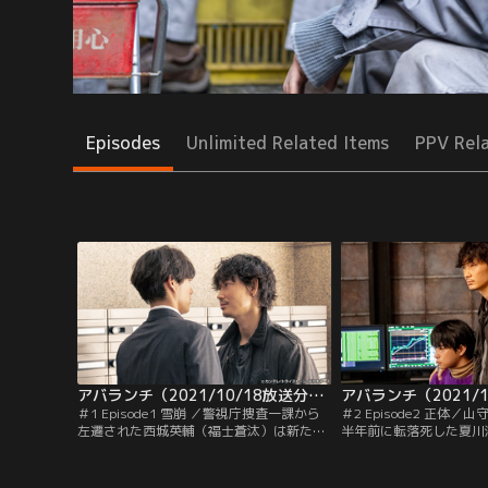
Episodes
Unlimited Related Items
PPV Rel
アバランチ（2021/10/18放送分）第01話
＃1 Episode1 雪崩 ／警視庁捜査一課から
＃2 Episode2 正体
左遷された西城英輔（福士蒼汰）は新たな
半年前に転落死した夏川
配属先を訪れる。「特別犯罪対策企画室」
沙）の調査をアバランチ
と記された扉の先にいたのは、室長・山守
る。東南アジアの開発途
美智代（木村佳乃）ただ一人。状況が飲み
に携わってきた彼女の死