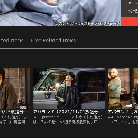
がト
情報
Seri
ated Items
Free Related Items
アバランチ（2021/10/25放送分）第02話
アバランチ（2021/11/01放送分）第03話
／山守（木村佳乃）は、
＃3 Episode3 ヒーロー／山守（木村佳乃）
＃4 Episode
洋子（中島亜梨
は、各界の超VIPが通う高級会員制サロ
「Kファイル」を
メンバーに命じ
ン・悠源館を経営する黄月蘭子（国生さゆ
り）に取り引きを
上国支援に精力的
り）に狙いを定める。蘭子が隠し持つと言
態が公になれば地
について、警察は
われる極秘情報が詰まった通称「Kファイ
にファイルを渡す