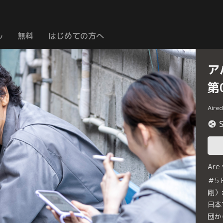
ル
無料
はじめての方へ
ア
第
Aire
Are
＃5
剛）
日本
団か