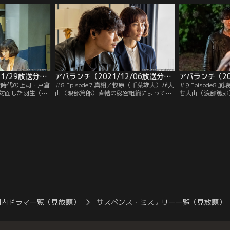
守の調べでは不審
ル」を手に入れ、裏で糸を引く大山（渡部
蘭子がとった行動
の関係が疑われて
篤郎）をあぶり出そうと考えたのだ。牧原
巻き込み、山守（
し…。
（千葉雄大）でも手出しできないほどのセ
なかった事態に発
キュリティーが…。
次）は、大山とも
アバランチ（2021/11/29放送分）第07話
アバランチ（2021/12/06放送分）第08話
／公安時代の上司・戸倉
＃8 Episode7 真相／牧原（千葉雄大）が大
＃9 Episode8
対面した羽生（綾
山（渡部篤郎）直轄の秘密組織によって拘
む大山（渡部篤郎
を通じて、山守
束された。動揺する山守（木村佳乃）の前
集団に仕立て上げ
様を見守る中、3
に大山が現れ、山守は身動きがとれなくな
（綾野剛）は主犯
追いやった偽装テ
ってしまう。さらに、アバランチの名を語
れた。大山は、正
ある大山（渡部篤
る偽の集団が新たな予告動画をアップ。そ
山守（木村佳乃）
証言するよう迫
れは、イベント会場の爆破をにおわせる内
れてくる。驚きの
答えの代わりに、
容で、リナ（高橋メアリージュン）たちは
に…。その頃、桐
にしよう」と…。
大山の罠だと勘ぐるが…。
極東リサーチから
国内ドラマ一覧（見放題）
サスペンス・ミステリー一覧（見放題）