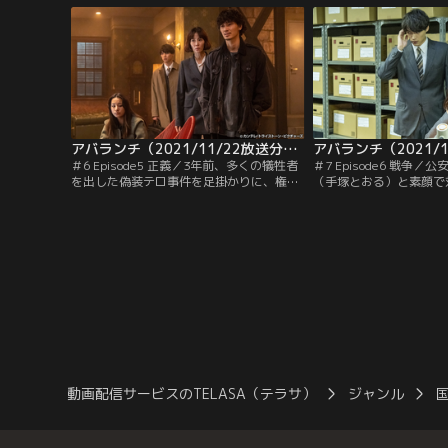
込めない西城は命じられるまま、とある雑
自殺と断定。しかし、山
居ビルまで山守を送り届ける。車での待機
な点やある大物政治家と
を命じられたものの、ビルのエントランス
いた。夏川の身辺を調査
まで出てきた西城は…。
アバランチ（2021/11/22放送分）第06話
＃6 Episode5 正義／3年前、多くの犠牲者
＃7 Episode6 戦争
を出した偽装テロ事件を足掛かりに、権力
（手塚とおる）と素顔で
の階段を上っていく大山（渡部篤郎）。大
野剛）。ドローンカメラ
きな野望を胸に秘めた大山が画策する“次
（木村佳乃）らがその模
なる最悪の一手”を防ぐため、羽生（綾野
年前に5人の仲間を死に
剛）たちはキーマンである元公安部長の戸
ロ事件の真相と、黒幕で
倉（手塚とおる）への接触を図る。しか
郎）の真の狙いについて
し、これまで情報収集に徹していた大山
る。しかし、戸倉はその
も…。
「3年前の事件を終わり
動画配信サービスのTELASA（テラサ）
ジャンル