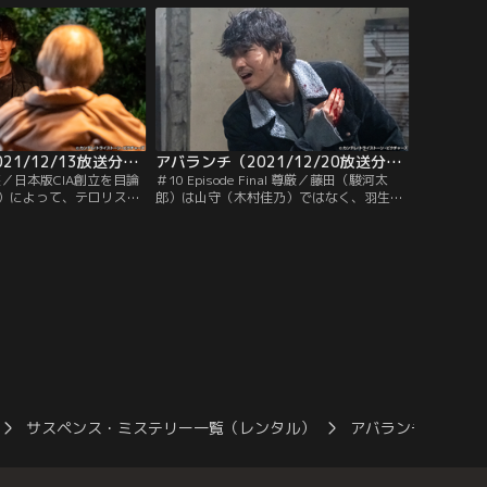
が、大山（渡部篤郎）も
ていた。大山（渡部篤郎）がトップに立つ
木村佳乃）も予想してい
公安部はテロリストの潜伏先を確認した
展。一方、打本（田中要
が、情報提供者が拘束されてしまう。
懇意の仲で…。
アバランチ（2021/12/13放送分）第09話
アバランチ（2021/12/20放送分）第10話（最終話）
 崩壊／日本版CIA創立を目論
＃10 Episode Final 尊厳／藤田（駿河太
）によって、テロリスト
郎）は山守（木村佳乃）ではなく、羽生
られたアバランチ。羽生
（綾野剛）の前に現れた。羽生は自らの直
格として指名手配犯にさ
感から大山（渡部篤郎）側にはつかないこ
義の灯を消そうとしない
とを宣言する。かつての同志が、それぞれ
のもとに、ある人物を連
が信じる“正義”の食い違いによって、今は
あまり言葉が出ない山守
全く別の道を歩んでいることを感じた藤田
島（山中崇）の手引きで
は非情にも羽生に向けて銃弾を放つ。一
逃げ延びた…。
方、西城（福士蒼汰）は…。
サスペンス・ミステリー一覧（レンタル）
アバランチ
アバ