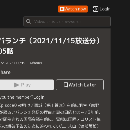
Watch now
Login
バランチ（2021/11/15放送分）
05話
d on 2021/11/15
46
mins
Share
Play
Watch Later
 you the member?
Login
 Episode0 夜明け／西城（福士蒼汰）を前に羽生（綾野
が語るアバランチ発足の理由と真の目的とは--？3年前、
で開催される国際会議を前に、官邸は国際テロリスト集
らの爆破予告の対応に追われていた。大山（渡部篤郎）