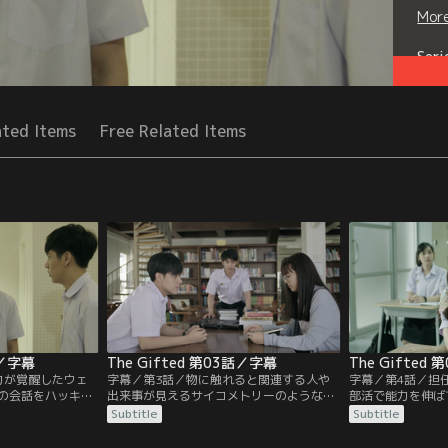
Mor
Seri
ated Items
Free Related Items
話／字幕
The Gifted 第03話／字幕
The Gifted
力が覚醒したウェ
字幕／第3話／物に触れると関連する人や
字幕／第4話／担
の会話をハッキン
出来事が見えるサイコメトリーのような能
部活で能力を伸ば
いた校長はギフテ
力を持つナムターン。特殊能力には副作用
は演劇部でオーデ
Subtitle
Subtitle
を生徒たちに明か
もあり、彼女の場合は持病の高血圧症状が
の能力は人の感情
にはそれぞれの個
悪化してしまう。心配する母と裏腹に、自
を使って主役の座