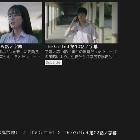
アだったが、ある日隠し
プを目指し、自身の優秀さを示すことに毎
顔写真がSNSにリークさ
日必死だった。能力の代償である副作用に
止めるため躍起になる
苦しむプン。使う度に新しい人格が生まれ
れてしまう。
てしまうのだ。
 第09話／字幕
The Gifted 第10話／字幕
長はパンを新しい委員長
字幕／第10話／事件の黒幕だったウェーブ
葉を向けられたウェーブ
の策略により、生徒たちが学内で暴徒化。
いえるパソコンを破壊す
ウェーブはギフテッドの情報を流出させよ
Subtitle
もらえず苦しんでいた
うと目論んでいた。能力を駆使して、解決
し伸べてくれた先生のこ
にあたるギフテッド生たち。ウェーブを止
ーブ。一方、全生徒の成
めに走ったモンだが、部員に能力の副作用
件で、ウェーブの監視を
をバラすと脅され裏切ってしまう。
れたパン。
（見放題）
The Gifted
The Gifted 第02話／字幕