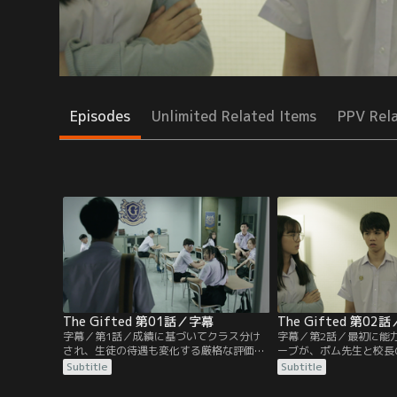
Episodes
Unlimited Related Items
PPV Rel
The Gifted 第01話／字幕
The Gifted 第02
字幕／第1話／成績に基づいてクラス分け
字幕／第2話／最初に能
され、生徒の待遇も変化する厳格な評価シ
ーブが、ポム先生と校長
ステムが存在するリッターウィッタヤーコ
グで盗聴。企みに気が付
Subtitle
Subtitle
ム校。落ちこぼれのパンは最下位の8クラ
ッド・プログラムの目的
スに所属する平凡な生徒だった。クラス分
す。秘められた特殊能力