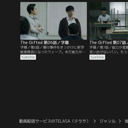
け試験の当日、突如頭の中に聞こえてきた
性が表れるという。各自
声に戸惑いながらも、パンは回答を記述す
覚める生徒たち。
る。なんと最上位のギフテッド・プログラ
ムに合格したのだった。
The Gifted 第06話／字幕
The Gifted 第07
字幕／第6話／暴行事件をきっかけに新学
字幕／第7話／能力が覚
級委員長になったウェーブ。未だ能力が目
言い出せないパン。もう
覚めないパンは、彼の提案で掃除当番をす
ーンは、パンが能力を使
Subtitle
Subtitle
ることに。スポーツ万能の能力を持つモン
ていた。幼馴染のクレア
の所属する格闘技部に見学に来たパン。部
にいられる能力を指摘。
員と仲の良い様子のモンだが、突如狂暴化
ギフテッドに興味を持ち
した部員に襲われる。検出された薬物反応
何とかしてコーンからギ
により、彼女の能力の副作用は人を狂暴化
聞き出そうとするうち徐
させてしまうことが判明。
近づいていく。
動画配信サービスのTELASA（テラサ）
ジャンル