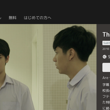
ル
無料
はじめての方へ
T
Subt
2018
Are
字幕
校長
フテ
た特
に続