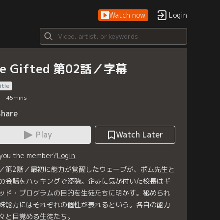
Watch now
Login
he Gifted 第02話／字幕
itle
45
mins
Share
Play
Watch Later
 you the member?
Login
／第2話／最初に能力が覚醒したウェーブが、ポム先生と
の会話をハッキングで盗聴。企みに気が付いた校長はギ
ッド・プログラムの目的を生徒たちに明かす。秘められ
殊能力にはそれぞれの個性が表れるという。各自の能力
々と目覚める生徒たち。