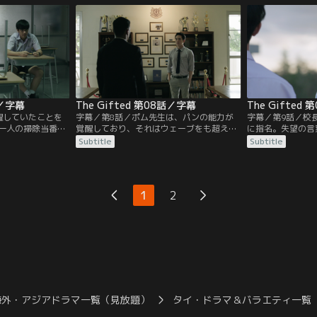
の能力に続々と目
らの能力に期待が膨らむナムターン。輝か
いままにするクレ
しい将来を約束されたギフテッド・プログ
ていた昔の自分の
ラムの出身者を調べるうち、5番目の生徒
れた。犯人を突き
チャノンの記録が消されていることに気が
が、動画まで晒さ
付く。
話／字幕
The Gifted 第08話／字幕
The Gifted
醒していたことを
字幕／第8話／ポム先生は、パンの能力が
字幕／第9話／校
一人の掃除当番コ
覚醒しており、それはウェーブをも超える
に指名。失望の言
った現場を目撃し
ものだと校長に話す。オームを実験台に能
は、能力の要とも
Subtitle
Subtitle
は、コーンの寝ず
力を試すパン。その能力とは、相手に触れ
る。誰にも認めて
報道部のコイは、
鼓動を感じることで、相手を意のままに操
頃、救いの手を差
、取材を試みる。
れるというもの。ある女子生徒の死につい
とを思い出すウェ
フテッドの秘密を
ての都市伝説を解明するという特別中間試
績表が盗まれた事
1
2
々に二人の距離は
験を与えられたギフテッド生たちは、各自
ポム先生に依頼さ
の能力を使い謎解きに奔走する。
海外・アジアドラマ一覧（見放題）
タイ・ドラマ＆バラエティ一覧