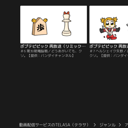
ポプテピピック 再放送（リミックス版） 第06話
＃6 第30期電脳戦／どうあがいても、ク
＃7 ヘルシェイク矢野
ソ。【提供：バンダイチャンネル】
クソ。【提供：バンダイ
動画配信サービスのTELASA（テラサ）
ジャンル