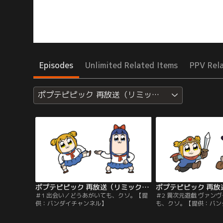
Episodes
Unlimited Related Items
PPV Rel
ポプテピピック 再放送（リミックス版）
ポプテピピック 再放送（リミックス版） 第01話
＃1 出会い／どうあがいても、クソ。【提
＃2 異次元遊戯 ヴァン
供：バンダイチャンネル】
も、クソ。【提供：バン