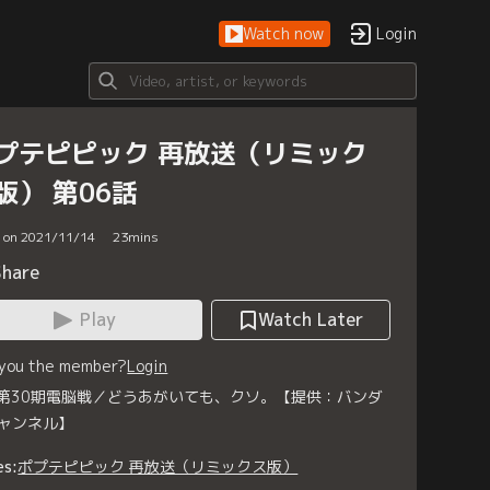
Watch now
Login
プテピピック 再放送（リミック
版） 第06話
d on 2021/11/14
23
mins
Share
Play
Watch Later
 you the member?
Login
 第30期電脳戦／どうあがいても、クソ。【提供：バンダ
ャンネル】
es:
ポプテピピック 再放送（リミックス版）