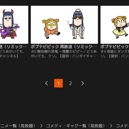
ポプテピピック 再放送（リミックス版） 第07話
ポプテピピック 再放送（リミックス版） 第08話
／どうあがいても、
＃8 飯田橋の昇竜 ～復讐のピピ～／どうあ
＃9 奇跡とダン
チャンネル】
がいても、クソ。【提供：バンダイチャン
ソ。【提供：バン
ネル】
1
2
アニメ一覧（見放題）
コメディ・ギャグ一覧（見放題）
コメデ