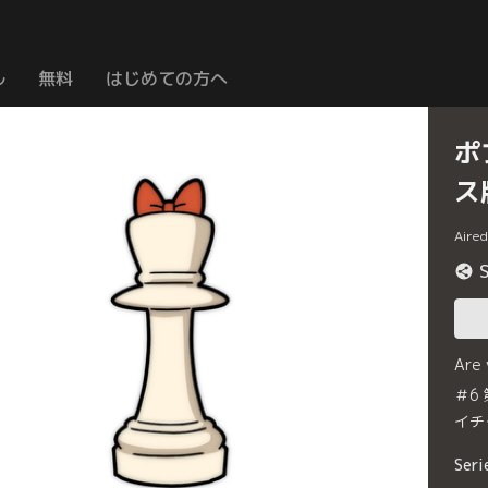
ル
無料
はじめての方へ
ポ
ス
Aire
Are
＃6
イチ
Seri