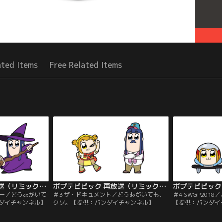
ated Items
Free Related Items
ポプテピピック 再放送（リミックス版） 第02話
ポプテピピック 再放送（リミックス版） 第03話
ヴー／どうあがいて
＃3 ザ・ドキュメント／どうあがいても、
＃4 SWGP20
ダイチャンネル】
クソ。【提供：バンダイチャンネル】
【提供：バンダイ