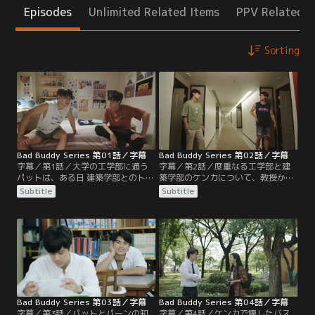
Episodes
Unlimited Related Items
PPV Related I
Sorting
Bad Buddy Series 第01話／字幕
Bad Buddy Series 第02話／字幕
字幕／第1話／大学の工学部に通う
字幕／第2話／度重なる工学部と建
パットは、ある日 建築学部とのトラ
築学部のケンカについて、教授から
ブルをきっかけに、幼なじみである
警告されたパットとパーンは、隠れ
Subtitle
Subtitle
パーンと再会する。実はこの2人、
て連絡を取り合いながら互いを避け
互いの親が何につけても張り合って
て生活することに。そんな中、出前
おり、家同士が犬猿の仲だった。日
の配達員が向かいの部屋に住むパッ
頃から険悪だった工学部と建築学部
トとパーンの料理を取り違えるトラ
でもケンカが勃発するが、パットは
ブルが起きる。2人は互いの部屋を
子供時代のある事情から、妹のパー
知らないため、パットは相手を女子
に“パーンを守る”と約束させられて
学生だと思い込み、顔を合わせない
しまう。
まま猛アタックを開始。
Bad Buddy Series 第03話／字幕
Bad Buddy Series 第04話／字幕
字幕／第3話／パットとパーンの知
字幕／第4話／ケンカで壊したバス