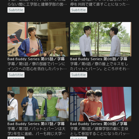
らない間に工学部と建築学部の面々
停を共同で建て直すことになった工
がケンカ騒ぎを起こし、かつて両学
学部と建築学部。その活動が学内誌
Subtitle
Subtitle
部が共同で作ったバス停を破壊。先
に取り上げられることになり、コミ
に手を出した建築学部が罰として自
ュニケーション学部のインクが取材
腹で修理することになってしまう。
に来る。実は、インクはパットとパ
しかし、争いの原因を作ったのは工
ーンの高校時代の同級生。パットは
学部であり、それを知ったパットは
とっさにインクを連れ出し、パット
苦境のパーンを助けようとする。
とパーンが幼なじみであることを秘
密にするよう頼む。
Bad Buddy Series 第05話／字幕
Bad Buddy Series 第06話／字幕
字幕／第5話／寮の部屋でパーンに
字幕／第6話／寮の屋上でキスをし
インクへの恋心を告白したパット。
たパットとパーン。ところがそれ以
アプローチのため、早速パーに相談
来、パーンはパットを露骨に避ける
Subtitle
Subtitle
して相手の気持ちを見極めるポイン
ようになる。一方、自分の本当の気
トを教えてもらい、インクと遊びに
持ちに気づいたパットは、パーンの
出かける。ところが、やればやるほ
態度に混乱し、真意を確かめように
どインクよりもパーンといる時にポ
も無視されてしまう状況にイライラ
イントに当てはまってしまう自分に
を募らせる。
激しく混乱する。一方、そのせいで
態度がおかしいパットに、パーンも
振り回されて戸惑うばかり。
Bad Buddy Series 第07話／字幕
Bad Buddy Series 第08話／字幕
字幕／第7話／パットとパーンは大
字幕／第8話／建築学部の劇に主役
学2年生に進級、パーも同じ大学に
として参加することになったパッ
新入生として通い始める。前年のボ
ト。練習で四六時中パーンと一緒に