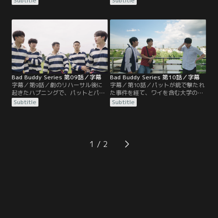
Subtitle
Subtitle
ランティア合宿で、「先に好きにな
いられるのがうれしく、すっかり恋
ったほうが負け」という勝負を始め
人気分でSNSに匂わせ投稿をするよ
たパットとパーンは、お互いに思わ
うに。それがコーンたちや劇のメン
せぶりなメッセージを送り合った
バーの間でウワサの的になり、慎重
り、別の友達と仲良くしているのを
派のパーンは周囲にバレないかと気
見せつけたりと口説き合戦を繰り広
が気ではない。一方、パーはインク
げる。
に憧れ新聞部に入部。
Bad Buddy Series 第09話／字幕
Bad Buddy Series 第10話／字幕
字幕／第9話／劇のリハーサル後に
字幕／第10話／パットが銃で撃たれ
起きたハプニングで、パットとパー
た事件を経て、ワイを含む大学の友
ンの仲は皆が知るものとなった。イ
人たちから関係を認めてもらえるよ
Subtitle
Subtitle
ンクやパーは応援してくれるが、ワ
うになったパットとパーン。さらに
イは関係を秘密にしていたパーンに
パーンがパットの濡れ衣を晴らした
怒り心頭、パットにはこれまで以上
ことから、パットの父親の態度も軟
につらく当たるように。そんな中、
化する。しかし少し希望が見えた矢
パットとワイが所属するラグビー部
先、パットの家の元従業員で、今は
1
が他大学と試合を行うが、2人の険
パーンの父親の下で働くチャイの話
悪さがプレーに影響してチームは大
から…。
苦戦。