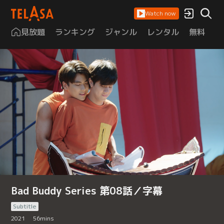
Watch now
見放題
ランキング
ジャンル
レンタル
無料
は
Bad Buddy Series 第08話／字幕
Subtitle
2021
56
mins