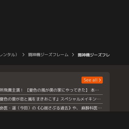
レンタル）
闘神機ジーズフレーム
闘神機ジーズフレーム 第03
See all
浮所飛貴主演！ 【夏色の風が僕の家にやってきた】 本日よりテラサで独占配信スタート！
『夏色の雲が恋と嵐をまきおこす』スペシャルメイキング 【Part1】2026年７月18日（土）23時30分～配信スタート！話題のシーンの裏側を大公開！豪華キャスト大集合！ 『武宮家 真夏の家族会議』開催！
救命医・遥（今田）の《心揺さぶる過去》や、 麻酔科医・権野（船越英一郎）の《謎多きプライベート》など… 《知られざるエピソード》を独占配信！