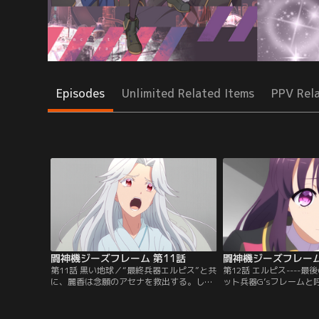
Episodes
Unlimited Related Items
PPV Rel
闘神機ジーズフレーム 第11話
第11話 黒い地球／“最終兵器エルピス”と共
第12話 エルピス----
に、麗香は念願のアセナを救出する。しか
ット兵器G’sフレームと
しその直後、ネルガルの群れはこつ然と木
ルガルに立ち向かう麗香
星から姿を消し、地球との通信が途絶えて
の3人。シェンノン、ク
しまう。一方、木星で救出された麗雨は意
サグ…すべての機体が総