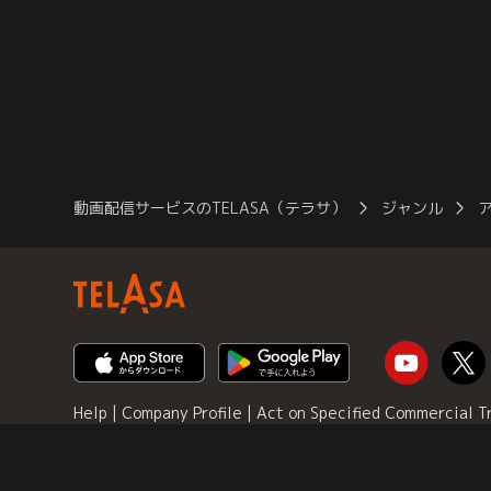
思のない人形のようになっていた。ずっと
その姿を見て、地球に残
会いたかった大好きなお姉ちゃん…麗香は
立つ。意識を取りもどし
必死に声をかける。「地球へ帰ろう」それ
助けを借りアセナで出撃
ぞれの思いをのせて…。【提供：バンダイ
ダルヴァと共にジョティ
チャンネル】
バンダイチャンネル】
動画配信サービスのTELASA（テラサ）
ジャンル
Help
|
Company Profile
|
Act on Specified Commercial T
Policy
© TELASA CORPORATION, All Rights Reserved.