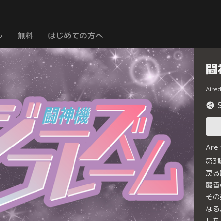
ル
無料
はじめての方へ
闘
Aire
Are
第3
戻る
麗香
その
なる
した