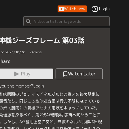
Watch now
Login
神機ジーズフレーム 第03話
d on 2021/10/26
24
mins
Share
Play
Watch Later
 you the member?
Login
話 成層圏のジョティス／ネルガルとの戦いを終え基地に
麗香たち。同じころ地球連合軍は行方不明になっている
の姉（麗雨）の愛機アセナの電波をキャッチしていた。
発信源を探るべく、第2次AG部隊は宇宙へ向かうことに
。しかし、AG基地上空に突如、無数のネルガル群が出現
ことを知り、レイ・バーク将軍は空母アトラハーシスの