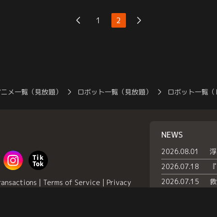
された人々も奮い
た麗雨もリョウの
1
2
、地球からもガン
スが…。【提供：
アニメ一覧（見放題）
ロボット一覧（見放題）
ロボット一覧（
NEWS
2026.08.01
2026.07.18
2026.07.15
ransactions
|
Terms of Service
|
Privacy