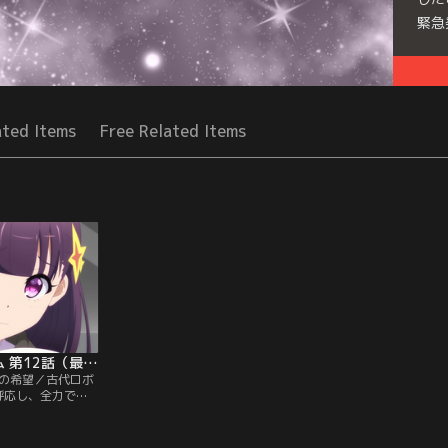
緊急
Seri
ated Items
Free Related Items
闘神機ジーズフレーム 第12話（最終話）
最後の希望／古代ロボ
呼応し、全力でネ
、ルナ、アルヘナ
クルカン、パピル
力戦で奮闘する。