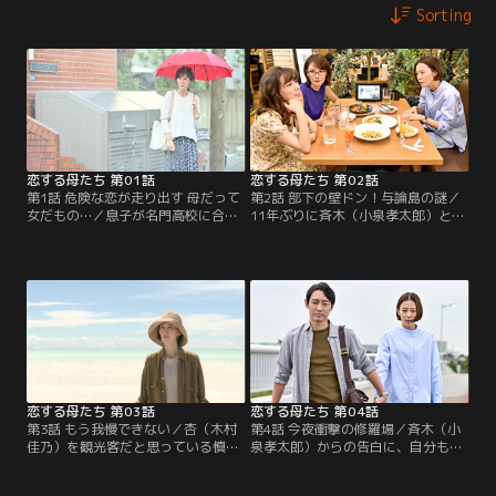
Sorting
恋する母たち 第01話
恋する母たち 第02話
第1話 危険な恋が走り出す 母だって
第2話 部下の壁ドン！与論島の謎／
女だもの…／息子が名門高校に合格
11年ぶりに斉木（小泉孝太郎）と再
した石渡杏（木村佳乃）。杏は、息
会した杏（木村佳乃）は、夫・慎吾
子の同級生の母・蒲原まり（仲里依
（渋川清彦）らしき人物と与論島で
紗）と親しくなり「母親たちは意外
会ったと聞く。さらに驚くべき事実
とみんな不倫している」と聞かさ
を聞かされ、杏はぼう然とする。
れ、驚く。
恋する母たち 第03話
恋する母たち 第04話
第3話 もう我慢できない／杏（木村
第4話 今夜衝撃の修羅場／斉木（小
佳乃）を観光客だと思っている慎吾
泉孝太郎）からの告白に、自分も斉
（渋川清彦）に、杏は慎吾が記憶を
木に好意を持っていると再確認した
失った場所へ案内するよう頼む。一
杏（木村佳乃）。一方、まり（仲里