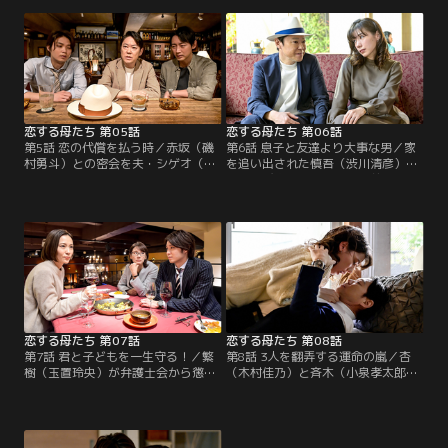
方、優子（吉田羊）は販売イベント
依紗）は夫・繁樹（玉置玲央）から
でアクシデントに遭い…。
温泉旅行に誘われるが…。
恋する母たち 第05話
恋する母たち 第06話
第5話 恋の代償を払う時／赤坂（磯
第6話 息子と友達より大事な男／家
村勇斗）との密会を夫・シゲオ（矢
を追い出された慎吾（渋川清彦）
作兼）に見られた優子（吉田羊）
が、再び杏（木村佳乃）の前に現れ
は、シゲオから限界だと言われる。
る。身勝手な慎吾に怒りを覚えた杏
一方、杏（木村佳乃）は息子・研
は、母・綾子（夏樹陽子）の連絡先
（藤原大祐）のことで悩み…。
を教え、彼を突き放すが…。
恋する母たち 第07話
恋する母たち 第08話
第7話 君と子どもを一生守る！／繁
第8話 3人を翻弄する運命の嵐／杏
樹（玉置玲央）が弁護士会から懲戒
（木村佳乃）と斉木（小泉孝太郎）
処分を受け、セレブ生活から一変、
は幸せな新婚生活をスタートさせ
まり（仲里依紗）はパートを始め
る。まり（仲里依紗）、優子（吉田
る。一方、杏（木村佳乃）は斉木
羊）にも転機が訪れ、母たちの新し
（小泉孝太郎）を忘れられず…。
い生活が始まろうとしていた…。