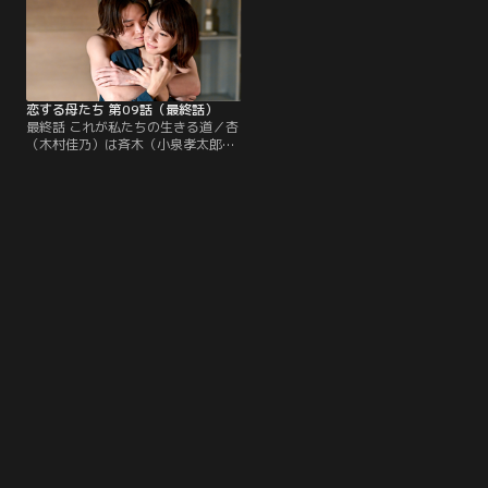
恋する母たち 第09話（最終話）
最終話 これが私たちの生きる道／杏
（木村佳乃）は斉木（小泉孝太郎）
との心のすれ違いに悩む。一方、ま
り（仲里依紗）に離婚を切り出され
た繁樹（玉置玲央）は、まりと丸太
郎（阿部サダヲ）を怪しんで…。