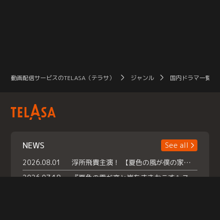
動画配信サービスのTELASA（テラサ）
ジャンル
国内ドラマ一覧（
NEWS
See all
2026.08.01
浮所飛貴主演！ 【夏色の風が僕の家にやってきた】 本日よりテラサで独占配信スタート！
2026.07.18
『夏色の雲が恋と嵐をまきおこす』スペシャルメイキング 【Part1】2026年７月18日（土）23時30分～配信スタート！話題のシーンの裏側を大公開！豪華キャスト大集合！ 『武宮家 真夏の家族会議』開催！
2026.07.15
救命医・遥（今田）の《心揺さぶる過去》や、 麻酔科医・権野（船越英一郎）の《謎多きプライベート》など… 《知られざるエピソード》を独占配信！