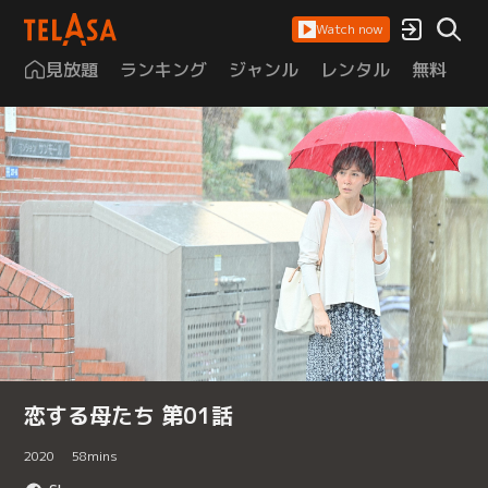
Watch now
見放題
ランキング
ジャンル
レンタル
無料
は
恋する母たち 第01話
2020
58
mins