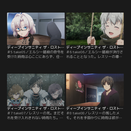
養を取ろうとするが、チンピラたち
リーとは何者か？小隊の面々とレス
の揉め事に嬉々として首を突っ込む
リーの過去を調査し始める。当のレ
ラリーの行動に巻き込まれてしま
スリーは時雨を夜の街へと連れ出
う。果たしてラリーの目的と
す。そこで遭遇したのは彼の過去に
は……？
関係する人物だった……。
ディープインサニティ ザ・ロストチャイルド 第05話
ディープインサニティ ザ・ロストチャイルド 第06話
＃5 take05／エルシー暗殺の命令を
＃6 take06／エルシー暗殺が決行さ
受けた時雨は心ここにあらず、任務
れることとなった。レスリーの導く
でも同じ後衛の小鳩との連携をおろ
ままアサイラムを進む時雨は難なく
そかにしてしまう。見かねたレスリ
目的地に近づくことに違和感を覚え
ーが彼に与えたのは『小鳩との連携
つつも、ついにその瞬間は訪れる。
強化月間』。しかし時雨は小鳩
時雨は狙撃の任を担い、暗殺作戦は
の“事情”を目撃してしまい……。
スタートするが……。
ディープインサニティ ザ・ロストチャイルド 第07話
ディープインサニティ ザ・ロストチャイルド 第08話
＃7 take07／レスリーの死。まだそ
＃8 take08／レスリーの残したメ
れを受け入れきれない時雨たち。先
モ。それを手掛かりに時雨は彼が伝
行きを案じる彼らをよそにヴェーラ
えようとしていた真意を探ろうとす
は無情にもエルシー暗殺計画の継続
る。一方、エルシー暗殺計画に対す