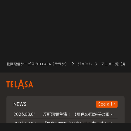
動画配信サービスのTELASA（テラサ）
ジャンル
アニメ一覧（見放
NEWS
See all
2026.08.01
浮所飛貴主演！ 【夏色の風が僕の家にやってきた】 本日よりテラサで独占配信スタート！
2026.07.18
『夏色の雲が恋と嵐をまきおこす』スペシャルメイキング 【Part1】2026年７月18日（土）23時30分～配信スタート！話題のシーンの裏側を大公開！豪華キャスト大集合！ 『武宮家 真夏の家族会議』開催！