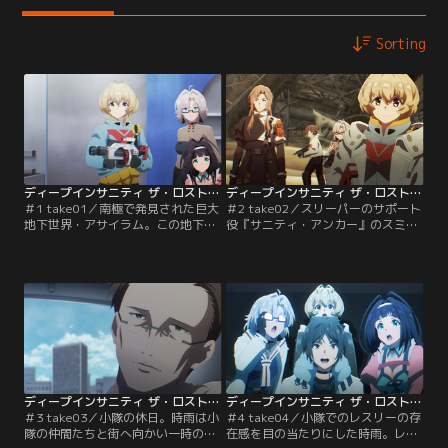
Sorting
ディープインサニティ ザ・ロストチャイルド 第01話
ディープインサニティ ザ・ロストチャイルド 第02話
＃1 take01／南極で発見された巨大
＃2 take02／スリーパーのサポート
地下世界・アサイラム。この地下世
役『サニティ・アンカー』のスミ
界を調査するスリーパーに志願した
レ。時雨は彼女の指示のもとアサイ
青年・時雨は隊長ヴェーラ率いる小
ラムの調査活動を行うが、二人の歯
隊に配属される。そこで待っていた
車は噛み合わない。そんな折、時雨
のは曲者揃いの仲間、そして死と隣
はスミレの過去を知ってしま
り合わせの任務だった……。
い……。
ディープインサニティ ザ・ロストチャイルド 第03話
ディープインサニティ ザ・ロストチャイルド 第04話
＃3 take03／小隊の休日。時雨は小
＃4 take04／小隊でのレスリーの存
隊の仲間たちと街へ向かい一時の休
在感を目の当たりにした時雨。レス