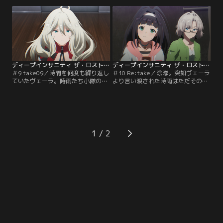
と任務の遂行を告げる。そして、レ
る風向きが悪くなり、ヴェーラも本
スリーに替わって現場の指揮官とな
格的に始動。目的地に到着した時雨
ったのは……。
が驚愕したそのワケは……。
ディープインサニティ ザ・ロストチャイルド 第09話
ディープインサニティ ザ・ロストチャイルド 第10話
＃9 take09／時間を何度も繰り返し
＃10 Re:take／除隊。突如ヴェーラ
ていたヴェーラ。時雨たち小隊の
より言い渡された時雨はただその通
面々はその彼女の秘密を知る由もな
告を受け入れるしかなかった。小隊
かった。しかしながらレスリーの死
の仲間たちが開いた送別会、時雨は
を経験した彼らはこれまでのヴェー
中座した際に瀕死の男と遭遇する。
ラの核心を得ようとある策に乗り出
その男が口にしたのは“ヴェーラに
す。それは……。
迫る危機”だった。
1