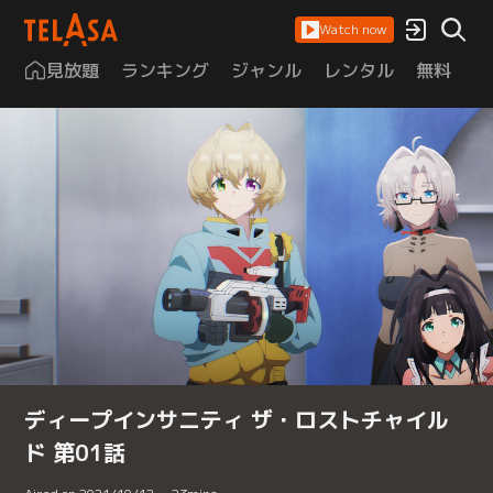
Watch now
見放題
ランキング
ジャンル
レンタル
無料
は
ディープインサニティ ザ・ロストチャイル
ド 第01話