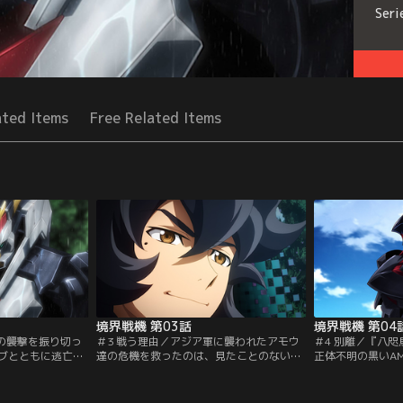
Seri
ated Items
Free Related Items
境界戦機 第03話
境界戦機 第04
軍の襲撃を振り切っ
＃3 戦う理由／アジア軍に襲われたアモウ
＃4 別離／『八
ブとともに逃亡の
達の危機を救ったのは、見たことのない
正体不明の黒いAM
ない毎日にアモウ
AMAIMだった。その戦闘力は凄まじく、た
惑う隊員達。訳も
空腹に耐えかねた
ちまちアジア軍の無人機部隊を倒す。そし
たアモウの横で、ガ
で小さな畑を見つ
てアモウ達の元に謎のAMAIMからデータが
みつけて呟く。「