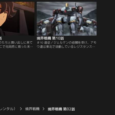
：バンダイチャンネル】
が行われていた。【提供：バンダイチャン
ネル】
話
境界戦機 第10話
モウたちと買い出しに来て
＃10 遠征／ジェルマンの依頼を受け、アモ
こで兄同然に育った末永
ウ達は東北で活動しているレジスタンス組
る。八咫烏を離れたユウ
織の救援に向かうことになった。その船
めの自治区を作り、その
上、末永のことがあってガシンの表情は晴
。ユウセイの姿を嬉しく
れない。そんな彼らを、アレクセイ・ゼレ
が……。【提供：バンダ
ノイ少佐が待ち受ける。【提供：バンダイ
チャンネル】
レンタル）
境界戦機
境界戦機 第02話