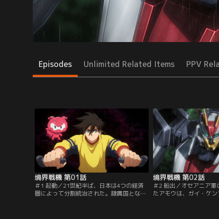
Episodes
Unlimited Related Items
PPV Rel
境界戦機 第01話
境界戦機 第02話
＃1 起動／21世紀半ば、日本は4つの経済
＃2 船出／オセアニア
圏によって分割統治された。隷属国となっ
たアモウは、ガイ・ケン
た日本に生まれた少年・椎葉アモウは、鬱
日々を送っていた。慣れ
屈した毎日を過ごす中で、ある日、草むら
の疲労は溜まっていく。
に捨てられていた自律思考型AI『ガイ』と
ある日、アモウは山の中