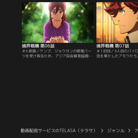
出会う。【提供：バンダイチャンネル】
けて……。【提供：バン
境界戦機 第06話
境界戦機 第07話
＃6 旅路／ケンブ、ジョウガンの修理パー
＃7 討伐／3人目のパイ
ツを受け取るため、アジア自由貿易協商圏
流を果たしたアモウたち
の街に来たアモウとガシン。その最中、街
ナーAI、ナユタを含めた3
に攻撃を仕掛けてくるオセアニア軍。住民
くも新本部を目指してい
を避難所へと誘導するアジア軍だったが、
同盟軍のブラッドは特命
多くの日本人が逃げ遅れてしまい……。
を追っていた。【提供：
【提供：バンダイチャンネル】
ル】
動画配信サービスのTELASA（テラサ）
ジャンル