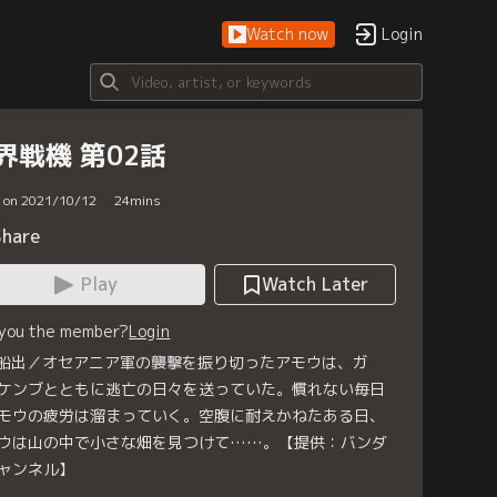
Watch now
Login
界戦機 第02話
d on 2021/10/12
24
mins
Share
Play
Watch Later
 you the member?
Login
 船出／オセアニア軍の襲撃を振り切ったアモウは、ガ
ケンブとともに逃亡の日々を送っていた。慣れない毎日
モウの疲労は溜まっていく。空腹に耐えかねたある日、
ウは山の中で小さな畑を見つけて……。【提供：バンダ
ャンネル】