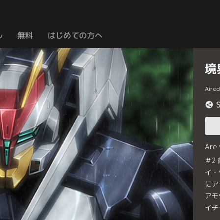
ル
無料
はじめての方へ
境
Aire
Are
＃2
イ・
にア
アモ
イチ