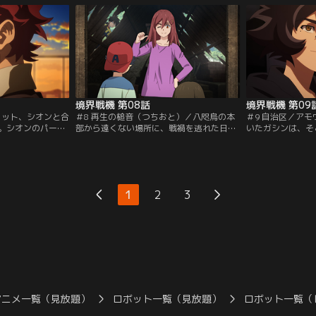
ダイチャンネル】
送られてきて……。【提供：バンダイチャ
は……！」【提供
ンネル】
境界戦機 第08話
境界戦機 第09
ロット、シオンと合
＃8 再生の槌音（つちおと）／八咫烏の本
＃9 自治区／ア
。シオンのパート
部から遠くない場所に、戦禍を逃れた日本
いたガシンは、そ
人と3AIで賑々し
人家族がやって来た。しかし彼らの住む場
ユウセイと再会す
く。その頃、北米
所は水も電気も通っていない廃村。アモウ
セイは日本人のた
を受けてゴースト
たち八咫烏のメンバーは、彼ら大家族の生
運営を行っていた
バンダイチャンネ
活環境を整えるために活動を開始する。
思うガシンだった
【提供：バンダイチャンネル】
イチャンネル】
1
2
3
アニメ一覧（見放題）
ロボット一覧（見放題）
ロボット一覧（