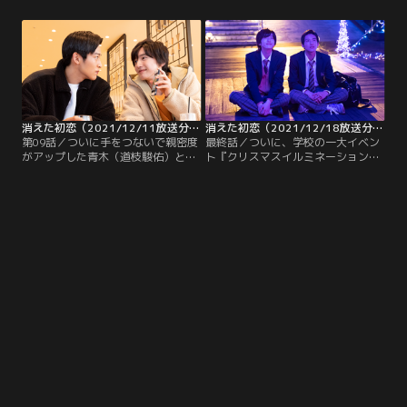
は、顔色を変えて橋下さんがいる屋
思いきや、担任の谷口先生（田辺誠
上へ--。すると橋下さんが、林間学
一）との面談で、青木が進学を希望
校で井田に告白した青木に触発さ
するなら、急ピッチで数学をレベル
れ、自分も勇気を出してあっくん
アップしなければ相当ヤバイという
（鈴木仁）に気持ちを伝えたと話し
衝撃の事実が発覚する。
始める。
消えた初恋（2021/12/11放送分）第09話
消えた初恋（2021/12/18放送分）第10話（最終話）
第09話／ついに手をつないで親密度
最終話／ついに、学校の一大イベン
がアップした青木（道枝駿佑）と井
ト『クリスマスイルミネーション点
田（目黒蓮）。青木は、2人の仲が
火祭』の日がやってくる。点火祭の
一歩前進したことを喜びながらも
日に好きな人にケーキを渡すと恋が
「次のステップは…」と、ひとりで
成就するという伝説があるため、あ
ドギマギしてしまう。しかしその一
っくん（鈴木仁）への2度目の告白
方では、周りの視線をまったく気に
を決意した橋下さん（福本莉子）
せず、マイペースな井田の態度にア
や、井田との気まずさを解消したい
タフタ。そんな中、井田から「日曜
青木（道枝駿佑）はケーキ作りに余
日、一緒に出かけよう」と提案
念がない。
が…！