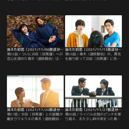
蓮）と接するうちに、これまではな
かれていた名前のせいで、“青木
んとか誤解を解きたいと、必死でも
（道枝駿佑）の好きな人は井田（目
がいていた青木（道枝駿佑）の心は
黒蓮）”という風に見えてしまった
揺れ動き始める。そしてついに、青
事実を説明。誤解は解消した一方
木は橋下さん（福本莉子）に自分の
で、なぜか青木の心はモヤモヤした
複雑な心境を告白。そんな青木の気
ままで…。橋下さん（福本莉子）
持ちを知った橋下さんは…！？
は、あっくんから青木の様子を聞き
出す。
消えた初恋（2021/11/06放送分）第05話
消えた初恋（2021/11/13放送分）第06話
第05話／ついに井田（目黒蓮）への
第06話／青木（道枝駿佑）が、勇気
恋心を認めた青木（道枝駿佑）は、
を振り絞って井田（目黒蓮）に告
親友のあっくん（鈴木仁）に背中を
白！決死の告白が実り、2人は晴れ
押され、林間学校の旅先で告白する
て付き合うことになったはずだ
決意を固める。林間学校がスタート
が…？うれしい反面、いまだにその
し、なんとか話し掛ける機会をうか
ことが信じられない青木は、親友・
がう青木だが、バレー部の仲間たち
あっくん（鈴木仁）に不安な気持ち
に囲まれてワイワイと楽しそうな井
を打ち明ける。井田が本気なのかど
田には、まったく隙がなくガック
うかわからない…とウジウジする青
リ…。
木を見て、あっくんは「そういうこ
とは直接本人に聞こう」とキッパ
リ！
消えた初恋（2021/11/20放送分）第07話
消えた初恋（2021/11/27放送分）第08話
第07話／井田（目黒蓮）との距離が
第08話／ライバル出現のピンチを乗
縮まりウキウキの青木（道枝駿佑）
り越え、また少し絆が深まった青木
に、橋下さん（福本莉子）からメッ
（道枝駿佑）と井田（目黒蓮）。よ
セージが届く。それを読んだ青木
うやく平穏な日常が戻ってきた…と