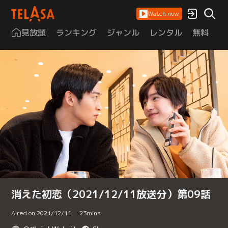
Watch now
見放題
ランキング
ジャンル
レンタル
無料
は
消えた初恋（2021/12/11放送分）第09話
Aired on 2021/12/11
23
mins