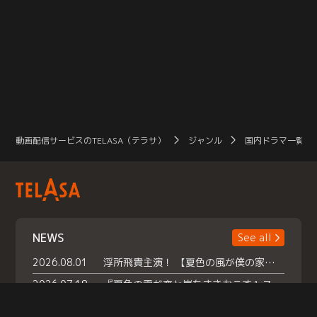
動画配信サービスのTELASA（テラサ）
ジャンル
国内ドラマ一覧（
NEWS
See all
2026.08.01
浮所飛貴主演！ 【夏色の風が僕の家にやってきた】 本日よりテラサで独占配信スタート！
2026.07.18
『夏色の雲が恋と嵐をまきおこす』スペシャルメイキング 【Part1】2026年７月18日（土）23時30分～配信スタート！話題のシーンの裏側を大公開！豪華キャスト大集合！ 『武宮家 真夏の家族会議』開催！
2026.07.15
救命医・遥（今田）の《心揺さぶる過去》や、 麻酔科医・権野（船越英一郎）の《謎多きプライベート》など… 《知られざるエピソード》を独占配信！