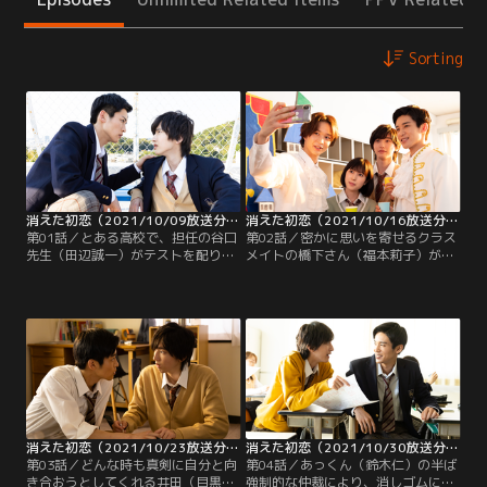
Sorting
消えた初恋（2021/10/09放送分）第01話
消えた初恋（2021/10/16放送分）第02話
第01話／とある高校で、担任の谷口
第02話／密かに思いを寄せるクラス
先生（田辺誠一）がテストを配り始
メイトの橋下さん（福本莉子）が硬
める中、消しゴムが見つからず焦っ
派な井田（目黒蓮）に恋しているこ
た青木（道枝駿佑）は、親友・あっ
とに気づき、あっさり失恋してしま
くん（鈴木仁）に借りようとする
った青木（道枝駿佑）。さらに、ひ
が、あっさり断られてしまう。する
ょんな事から「青木は俺のことが好
と、それを見ていた橋下さん（福本
きなのか？」と井田は勘違い。それ
莉子）が笑顔で消しゴムを貸してく
ぞれの恋模様が交差する中、青木達
れる。密かに橋下さんに片思い中の
のクラスでは、文化祭で『シンデレ
青木は、「やっぱり橋下さんは天使
ラ』の劇を上演することに。
だ…」と大感激。
消えた初恋（2021/10/23放送分）第03話
消えた初恋（2021/10/30放送分）第04話
第03話／どんな時も真剣に自分と向
第04話／あっくん（鈴木仁）の半ば
き合おうとしてくれる井田（目黒
強制的な仲裁により、消しゴムに書