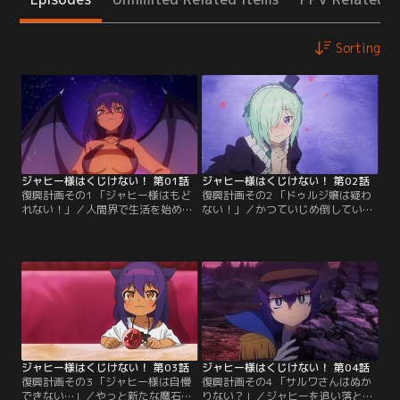
Sorting
ジャヒー様はくじけない！ 第01話
ジャヒー様はくじけない！ 第02話
復興計画その1 「ジャヒー様はもど
復興計画その2 「ドゥルジ嬢は疑わ
れない！」／人間界で生活を始めた
ない！」／かつていじめ倒していた
ジャヒー様。魔界No.2の権力と威光
部下、ドゥルジと再会したジャヒー
はどこへやら。4畳半のアパート暮
様。ドゥルジのほうはなんだかんだ
らしに、生活費を稼ぐために居酒屋
でセレブなお金持ちになっている様
バイトの日々。バイト先の店長はや
子。そればかりか、着々と魔石を手
さしく、いろいろ気遣ってくれるの
に入れているではないか。今のみじ
でまだしも、アパートの大家は厳し
めな自分をさとられるわけにはいか
い。顔を合わせるたび、延滞してい
ないと、ジャヒー様は必死に取り繕
る家賃を払えと言ってくる。【提
う。【提供：バンダイチャンネル】
供：バンダイチャンネル】
ジャヒー様はくじけない！ 第03話
ジャヒー様はくじけない！ 第04話
復興計画その3 「ジャヒー様は自慢
復興計画その4 「サルワさんはぬか
できない…」／やっと新たな魔石を
りない？」／ジャヒーを追い落と