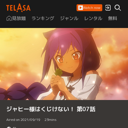
Watch now
見放題
ランキング
ジャンル
レンタル
無料
は
ジャヒー様はくじけない！ 第07話
Aired on 2021/09/19
23
mins