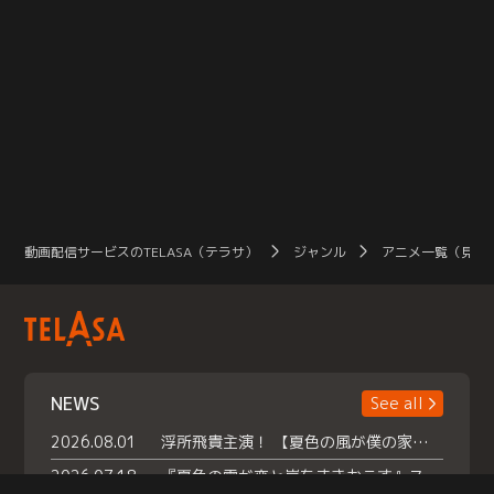
動画配信サービスのTELASA（テラサ）
ジャンル
アニメ一覧（見放
NEWS
See all
2026.08.01
浮所飛貴主演！ 【夏色の風が僕の家にやってきた】 本日よりテラサで独占配信スタート！
2026.07.18
『夏色の雲が恋と嵐をまきおこす』スペシャルメイキング 【Part1】2026年７月18日（土）23時30分～配信スタート！話題のシーンの裏側を大公開！豪華キャスト大集合！ 『武宮家 真夏の家族会議』開催！