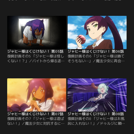
ひとつ手に入れたジャヒー様。さり
し、No.2になりかわろうともくろむ
げなく自慢するが店長にはその偉業
サルワが人間界にやってきた。野望
がイマイチ伝わらず。ドゥルジは褒
は大きいが、肝は小さい。何度もジ
めてくれるが、よくよく聞けば、ド
ャヒーに挑戦を試みるが、まったく
ゥルジのほうがすごかった。おまけ
気づかれていない。類い希なる開発
に、居酒屋で働いているところを見
力でジャヒーに成りかわり、評判を
つかってしまい、威信を取りつくろ
落としてやろうともくろむも、出会
うために、苦しい嘘を連発してしま
ったのはこともあろうに大家と店
う。【提供：バンダイチャンネル】
長。【提供：バンダイチャンネル】
ジャヒー様はくじけない！ 第05話
ジャヒー様はくじけない！ 第06話
復興計画その5 「ジャヒー様は怪し
復興計画その6 「ジャヒー様は勝て
くない！？」／バイトから帰る途中
そうもない…」／魔法少女に再会し
のジャヒー様。露出が多すぎること
てしまったジャヒー様。それから恐
を怪しまれ、職務質問を受けること
怖感がよみがえり、日常生活でもび
になる。おまわりさんは、ある不審
くびくと怯えてすごす。女子高生が
人物を探しているらしい。詳しく聞
魔石をつかんだのを見て、魔石をよ
いてみると、それは明らかに魔法少
こすように言うのだが、女子高生は
女。ジャヒー様は仇を討とうと、目
なんと魔法少女が変身解除した姿だ
撃情報がよせられた公園に突撃。そ
った。しかも、本来の彼女はありと
こにいたのは……。【提供：バンダ
あらゆる不幸を引き寄せてしまう超
イチャンネル】
不運体質。【提供：バンダイチャン
ネル】
ジャヒー様はくじけない！ 第07話
ジャヒー様はくじけない！ 第08話
復興計画その7 「ジャヒー様は遊ば
復興計画その8 「ジャヒー様はお風
ない！」／魔法少女に対抗するには
呂に入れない！」／ドゥルジに頼ま
体力をつけるしかないと発憤するジ
れ、講演をすることになったジャヒ
ャヒー様。店長と一緒にさまざまな
ー様。自分の威光をしらしめるいい