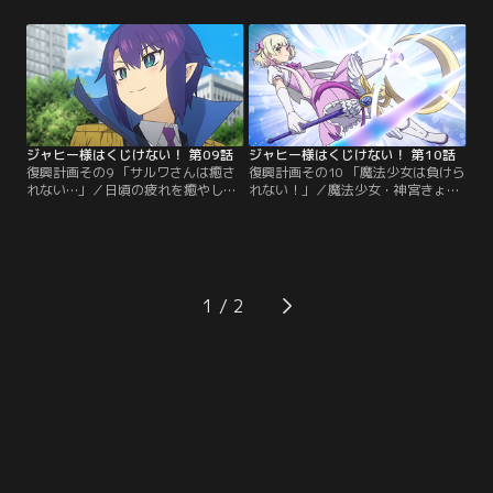
トレーニングに励むが、店長はダイ
機会だと思ったが、おいしいところ
エットに成功してあっさり卒業。や
は全部ドゥルジにかっさらわれて、
っぱり魔石集めが最強にして最短の
スンとなる。今度はパーティーに招
手段だと再び魔石集めに精をだすこ
かれ、久しぶりに魔界でのやりたい
とにした。そこに小学生が通りすが
放題を思い出し、大いに楽しむジャ
り、ジャヒー様を手伝ってくれると
ヒー様だったが、終わってしまうと
言う。【提供：バンダイチャンネ
さびしさとむなしさを痛感。【提
ル】
供：バンダイチャンネル】
ジャヒー様はくじけない！ 第09話
ジャヒー様はくじけない！ 第10話
復興計画その9 「サルワさんは癒さ
復興計画その10 「魔法少女は負けら
れない…」／日頃の疲れを癒やしに
れない！」／魔法少女・神宮きょう
銭湯にやってきたサルワ。しかし湯
このあとをつけるジャヒー様。見れ
煙の向こうに見えるのはジャヒーで
ば見るほど不幸続き不運まみれのき
はないか。この場で戦いになっては
ょうこだが、おそるべき打たれ強
まずいと必死で気配を消すサルワだ
さ。魔法少女は自分が不幸を引き受
が、なぜか隣にジャヒーがやってく
けることでみなが幸せになればいい
る。おまけに大事なシャンプーまで
と考えるいい子でもあった。もやも
1
使われて、何もしていないのにサル
やとした気分になるジャヒー様。存
ワの受難は続く。【提供：バンダイ
在意義を失いそうになったジャヒー
チャンネル】
様を慰め…。【提供：バンダイチャ
ンネル】