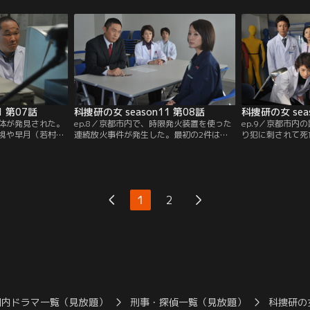
か別の場所で転落
毛が見つかった。まもなく、事件当日、葵
を依頼する。だが
ばれて埋められた
祭や時代祭の先導などで活躍する“京都府
先、早月が倒れて
被害者は、国会議
警・平安騎馬隊”が付近をパトロールして
原で男性の転落死
）の第一秘書・畑
いたことがわかった。
わかる。
1 第07話
科捜研の女 season11 第08話
科捜研の女 sea
死体が発見された。
ep.8／京都市内で、時限発火装置を使った
ep.9／京都市内
視や早月（若村麻
連続放火事件が発生した。最初の2件は、
り犯に刺されて死
、死因は溺死では
人の出入りが少ない場所だったが、3件目
害者・沢村大輔（
ることが判明する
はオフィスビルのエントランスという大勢
衣（小野真弓）と
た科捜研所長・日
が行き来するところだった。幸い3件とも
グをひったくった
ける。死亡した五
負傷者は出なかったが、マリコ（沢口靖
て、刺されてしま
“科警研”所属のイ
子）は犯行が徐々にエスカレートしている
した榊マリコ（沢
1
2
ことを危惧する。
バーは、刑事と押
見てビックリする
国内ドラマ一覧（見放題）
刑事・探偵一覧（見放題）
科捜研の女 