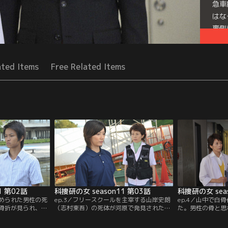
急車
はな
裏側
でい
剛志
れ…
ated Items
Free Related Items
Mor
Seri
1 第02話
科捜研の女 season11 第03話
科捜研の女 sea
埋められた男性の死
ep.3／フリースクールを主宰する山岸史朗
ep.4／山中で白
骨折が見られ、高
（志村東吾）の死体が河原で発見された。
た。男性の骨と思
思われたが、現場
頭部に打撲痕が6箇所あり、死因は外傷性
なく、マリコ（沢
らない。榊マリコ
の脳内出血と判明。遺体の衣服から動物の
剖医・風丘早月（