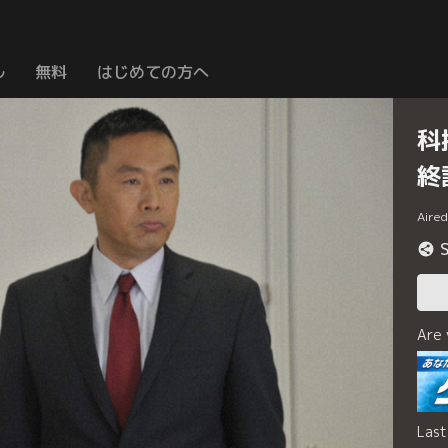
ル
無料
はじめての方へ
科
終
Aire
Are
La