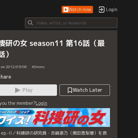
Watch now
Login
捜研の女 season11 第16話（最
話）
d on 2012/03/08
45
mins
Share
Play
Watch Later
 you the member?
Login
st ep.-II／科捜研の研究員・吉崎泰乃（奥田恵梨華）を救