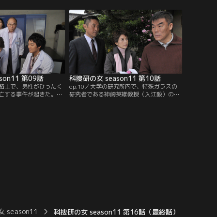
、解剖に取りかかった矢
ろ、凶器は猟銃としても使用されている小
しまう…。そんな中、河
型ライフル銃と判明。奇妙なことに、3発
体が見つかった。
の銃声が聞こえたという証言が多かった
が、弾丸は1発しか見つからなかった。残
り2発の弾はいったいどこに消えたの
か…！？
son11 第09話
科捜研の女 season11 第10話
の路上で、男性がひったく
ep.10／大学の研究所内で、特殊ガラスの
亡する事件が起きた。被
研究者である神崎英雄教授（入江毅）の撲
真鍋拓）は婚約者の梓麻
殺死体が発見された。現場にはさまざまな
デート中で、麻衣のバッ
ガラス片が散乱していた上、鼻の粘膜に炎
犯人を捕まえようとし
症が残っており、教授は催涙スプレーをか
ったらしい。現場に急行
けられた後に、凶器のガラスで頭部を殴ら
口靖子）たち科捜研メン
れたものと思われた。だが、マリコ（沢口
し問答している若い男を
靖子）たち科捜研の分析の結果、催涙スプ
。
レーは市販のものではなく…。
season11
科捜研の女 season11 第16話（最終話）