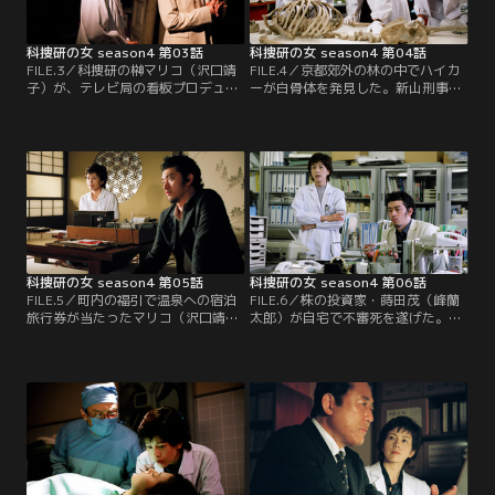
科捜研の女 season4 第03話
科捜研の女 season4 第04話
FILE.3／科捜研の榊マリコ（沢口靖
FILE.4／京都郊外の林の中でハイカ
子）が、テレビ局の看板プロデュー
ーが白骨体を発見した。新山刑事
サー・星野智里（星遥子）の要請
（榊英雄）とともに現場に急行した
で、人気オカルト番組にゲスト出演
科捜研の榊マリコ（沢口靖子）は、
することになった。智里は、看板プ
死体の肋骨に赤い紙片が付着し、さ
ロデューサーであると同時に編成局
らに頭蓋骨に虫の死骸が付いている
長の妻であり、小学生の子供の母親
のを目に留める。白骨を科捜研に持
であり、仕事と家庭を完璧にこなす
ち帰って調査した結果、死後5年以
女性として知られていた。マリコ
内で、二十代後半の女性であること
も、彼女の沈着冷静な仕事ぶりに感
が分かる。胸を刃物で刺されて殺さ
心する。
れたらしい。
科捜研の女 season4 第05話
科捜研の女 season4 第06話
FILE.5／町内の福引で温泉への宿泊
FILE.6／株の投資家・蒔田茂（峰蘭
旅行券が当たったマリコ（沢口靖
太郎）が自宅で不審死を遂げた。発
子）は、新山刑事（榊英雄）を強引
見したのは家政婦の阿武隈辰子（宮
に口説いて荷物持ちとして同行させ
下順子）で、1週間の休暇から戻っ
る。ところが指定された旅館は、川
たところ、蒔田が死んでいたとい
を船で渡った先にある古びた一軒
う。現場に急行したマリコ（沢口靖
屋。客はマリコたちのほかは、三十
子）は、新聞のたまり具合などか
前後の女性5人のグループだけ。
ら、死亡したのは1週間前らしいと
聞かされる。辰子が休暇を取った直
後のことらしい。