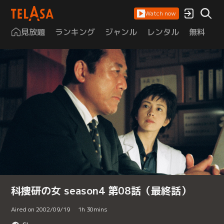
Watch now
見放題
ランキング
ジャンル
レンタル
無料
は
科捜研の女 season4 第08話（最終話）
Aired on 2002/09/19
1
h
30
mins