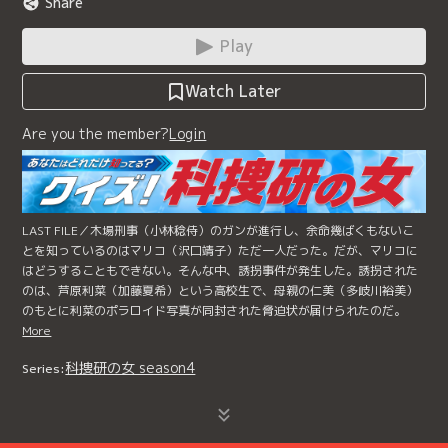
Share
Play
Watch Later
Are you the member?
Login
LAST FILE／木場刑事（小林稔侍）のガンが進行し、余命幾ばくもないこ
とを知っているのはマリコ（沢口靖子）ただ一人だった。だが、マリコに
はどうすることもできない。そんな中、誘拐事件が発生した。誘拐された
のは、芦原利菜（加藤夏希）という高校生で、母親の仁美（多岐川裕美）
のもとに利菜のポラロイド写真が同封された脅迫状が届けられたのだ。
More
科捜研の女 season4
Series: