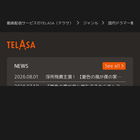
動画配信サービスのTELASA（テラサ）
ジャンル
国内ドラマ一覧（
NEWS
See all
2026.08.01
浮所飛貴主演！ 【夏色の風が僕の家にやってきた】 本日よりテラサで独占配信スタート！
2026.07.18
『夏色の雲が恋と嵐をまきおこす』スペシャルメイキング 【Part1】2026年７月18日（土）23時30分～配信スタート！話題のシーンの裏側を大公開！豪華キャスト大集合！ 『武宮家 真夏の家族会議』開催！
2026.07.15
救命医・遥（今田）の《心揺さぶる過去》や、 麻酔科医・権野（船越英一郎）の《謎多きプライベート》など… 《知られざるエピソード》を独占配信！