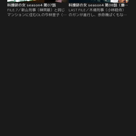
科捜研の女 season4 第07話
科捜研の女 season4 第08話（最終話）
FILE.7／新山刑事（榊英雄）と同じ
LAST FILE／木場刑事（小林稔侍）
マンションに住むOLの今林里子（高
のガンが進行し、余命幾ばくもない
以亜希子）からストーカーの被害届
ことを知っているのはマリコ（沢口
が出された。室内が荒らされ、洋服
靖子）ただ一人だった。だが、マリ
や下着が切り刻まれていたというの
コにはどうすることもできない。そ
だ。それまでにも郵便受けがイタズ
んな中、誘拐事件が発生した。誘拐
ラされたり、誰かに監視されていた
されたのは、芦原利菜（加藤夏希）
という。里子と同居しているフリー
という高校生で、母親の仁美（多岐
ターの若月清美（中込佐知子）も気
川裕美）のもとに利菜のポラロイド
味悪がって、府警の新山のもとに相
写真が同封された脅迫状が届けられ
談に来る。
たのだ。