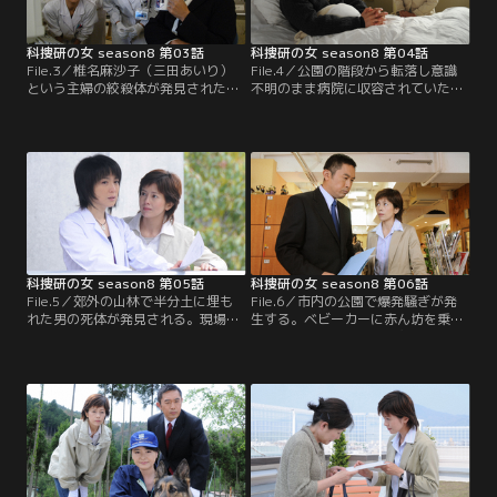
科捜研の女 season8 第03話
科捜研の女 season8 第04話
File.3／椎名麻沙子（三田あいり）
File.4／公園の階段から転落し意識
という主婦の絞殺体が発見された。
不明のまま病院に収容されていた男
麻沙子はコスプレの制服姿で首に赤
が、7年経って突然意識を取り戻し
いリボンが巻きつけられていた。現
た。その男、大手電機メーカーに勤
場に急行したマリコ（沢口靖子）
めていた星野亮輔（柏原収史）は、
は、麻沙子の手に握り締められてい
土門刑事（内藤剛志）の事情聴取
た四つ葉のクローバーを見つける。
に、7年前に公園で若い女の死体を
実は一週間前、大阪でも同様の事件
見たと告げる。だが、前後の事情は
が起こっていて…。
あいまいで、殺された女の顔も覚え
ていないというのだ。
科捜研の女 season8 第05話
科捜研の女 season8 第06話
File.5／郊外の山林で半分土に埋も
File.6／市内の公園で爆発騒ぎが発
れた男の死体が発見される。現場に
生する。ベビーカーに赤ん坊を乗せ
駆けつけたマリコ（沢口靖子）が死
て公園に来ていた近所の主婦・上条
体をあらためたところ、わき腹を鋭
温子（浜丘麻矢）が赤ん坊を抱き上
利な刃物で刺されており、首には手
げた瞬間、ベビーカーが爆発炎上し
で絞めた跡が残されていた。死体の
たのだ。幸い、赤ん坊にも温子にも
状態から、死後36時間前後とマリコ
ケガはなかった。マリコ（沢口靖
は判断する。ちょうどその時、土門
子）たち科捜研の面々が残骸を調べ
刑事（内藤剛志）の携帯電話に、別
た結果…。
の場所で白骨体が発見されたという
連絡が入り…。