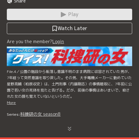
Share
Play
Watch Later
Are you the member?
Login
File.4／公園の階段から転落し意識不明のまま病院に収容されていた男が、
7年経って突然意識を取り戻した。その男、大手電機メーカーに勤めていた
星野亮輔（柏原収史）は、土門刑事（内藤剛志）の事情聴取に、7年前に公
園で若い女の死体を見たと告げる。だが、前後の事情はあいまいで、殺さ
れた女の顔も覚えていないというのだ。
More
科捜研の女 season8
Series: