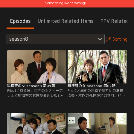
Something went wrong!
Episodes
Unlimited Related Items
PPV Related I
season8
Sorting
科捜研の女 season8 第01話
科捜研の女 season8 第02話
File.1／ある日、市内のシティーホ
File.2／早朝の河原で暴力団の準構
テルで宿泊客の女性が変死したとの
成員・木内の死体が発見され、科捜
連絡が入る。ホテルに急行したマリ
研・法医研究員の榊マリコ（沢口靖
コは、ロビーで子どもが、“勝手に
子）は現場に急行する。マリコが遺
ラジコンカーが動き出して壊れてし
体を見た限りでは、後頭部に強打さ
まった”と泣き叫んでいるのを目に
れた痕があり、それが致命傷と思わ
留める。現場の客室に先着していた
れた。だが、傷口の割りに血痕が少
府警捜査一課の土門刑事（内藤剛
ない。どうやら別の場所で殺され、
志）によると、変死したのは丸川厚
河原に捨てられたらしい。
子（佐藤仁美）という名で…。