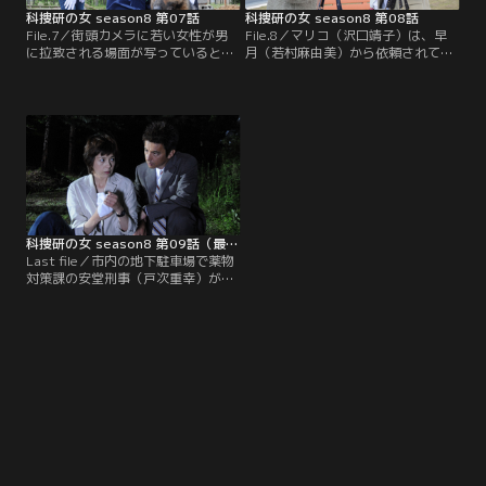
科捜研の女 season8 第07話
科捜研の女 season8 第08話
File.7／街頭カメラに若い女性が男
File.8／マリコ（沢口靖子）は、早
に拉致される場面が写っているとの
月（若村麻由美）から依頼されて洛
通報が寄せられる。撮影された時間
北医大で講演を行った。そして終了
は午後10時過ぎとなっていた。マリ
後、二人が食事に行こうと表に出た
コ（沢口靖子）たち科捜研の面々が
とき、一台のワゴン車が急停車し
この映像を分析、女性は市内の事務
て、運転席から降りてきた男が「す
機会社の封筒を持っていることが判
みません！助けてください！」と叫
明、さらに男は袋状のものを頭から
んだのだ。見ると後部座席に作業ジ
かぶっていたことがわかる。
ャンパーの若い男が頭にタオルを巻
いて横たわっている。
科捜研の女 season8 第09話（最終話）
Last file／市内の地下駐車場で薬物
対策課の安堂刑事（戸次重幸）が、
麻薬の売人・松田（柳沼周平）を射
殺するという事件が発生する。現場
に急行したマリコ（沢口靖子）は遺
体の検視を始め、同時に土門刑事
（内藤剛志）が、安堂から事情を聞
きだす。それによると、事件現場と
なった地下駐車場で麻薬の取引きを
するとの情報を掴み…。