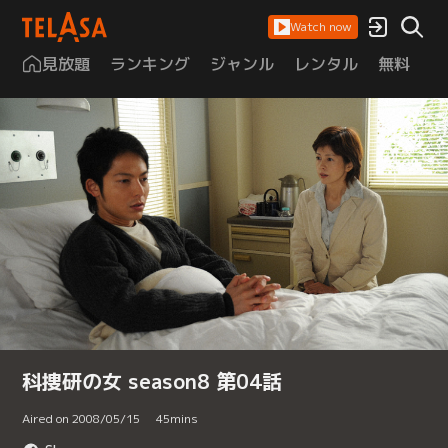
Watch now
見放題
ランキング
ジャンル
レンタル
無料
は
科捜研の女 season8 第04話
Aired on 2008/05/15
45
mins