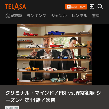
Watch now
見放題
ランキング
ジャンル
レンタル
無料
は
クリミナル・マインド／FBI vs.異常犯罪 シ
ーズン4 第11話／吹替
Dubbing