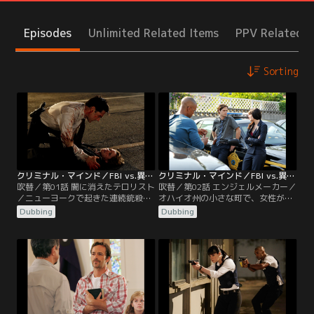
Episodes
Unlimited Related Items
PPV Related I
Sorting
クリミナル・マインド／FBI vs.異常犯罪 シーズン4 第01話／吹替
クリミナル・マインド／FBI vs.異常犯罪 シーズン4 第02話／吹替
吹替／第01話 闇に消えたテロリスト
吹替／第02話 エンジェルメーカー／
／ニューヨークで起きた連続銃殺事
オハイオ州の小さな町で、女性が鈍
件を捜査中のBAUメンバーに戦慄が
器で殴られ暴行された上、殺され
Dubbing
Dubbing
走る。フェデラルプラザ近くで黒の
た。腹部には死後にドライバーで刺
SUV車が爆発。ホッチとFBIニューヨ
されたと思われる穴が複数残されて
ーク支局長ジョイナーが爆発の衝撃
おり、被害者に付着していた精液の
によって吹き飛ばされる。自らも負
DNAを調べたところ、10年前に同じ
傷しながらも、大量出血しているジ
町で起きた連続殺人事件の犯人のも
ョイナーを必死に助けようとするホ
のと一致。ところが、エンジェルメ
ッチ。間もなく救急車や警察が到着
ーカーと呼ばれたその男は、1年前
するが…。
に死刑が執行されていた。