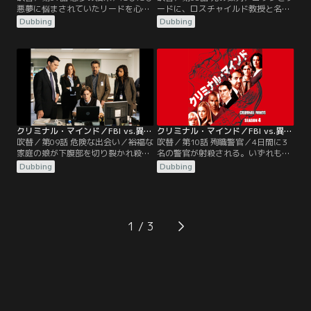
悪夢に悩まされていたリードを心配
ードに、ロスチャイルド教授と名乗
したモーガンは、リードが4歳の
る男が女性7人を殺したと告白す
Dubbing
Dubbing
頃、ライリーという6歳の少年が性
る。さらに、あと5人が9時間以内に
的暴行の末に刺殺されていたことを
死ぬことになっているが救出できる
探り当てる。そして、悪夢の中の犯
かと挑発。彼に「なぜ自首するの
人が自分の父親だったことから、リ
か」と問うと、「ダ・ヴィンチも作
ードは真実を突き止める決心をす
品を発表した」と答える。間もな
る。リードは、父親を小児性愛の殺
く、託児所経営の女性と子供4人誘
人容疑者として捜査する過酷な試練
拐のニュースが届き、この男による
に足を踏み入れていく。
ものだということが判明する。
クリミナル・マインド／FBI vs.異常犯罪 シーズン4 第09話／吹替
クリミナル・マインド／FBI vs.異常犯罪 シーズン4 第10話／吹替
吹替／第09話 危険な出会い／裕福な
吹替／第10話 殉職警官／4日間に3
家庭の娘が下腹部を切り裂かれ殺害
名の警官が射殺される。いずれも首
される。彼女はその晩、妹と共に行
を撃たれ、バッジを盗まれていた。
Dubbing
Dubbing
ったクラブで白人男性に声をかけら
署長から協力要請を受けたBAUだっ
れ、一緒に帰ったことがわかってい
たが、ギャングの犯行と決めつけて
た。殺害現場には、漂白剤、アンモ
いる現場の警官たちは、BAUの介入
ニア、ゴミ袋が三角形に置かれてい
を歓迎していなかった。そんな中、
た。1年前に起きた2件の売春婦殺害
通報を受けて現場に駆けつけた警官
1
事件にも同じ特徴が残されていたこ
が、またひとり射殺される。翌日、
とから、同一犯によるものとして捜
警察はギャング団のリーダーを連行
査を開始する。
するが…。