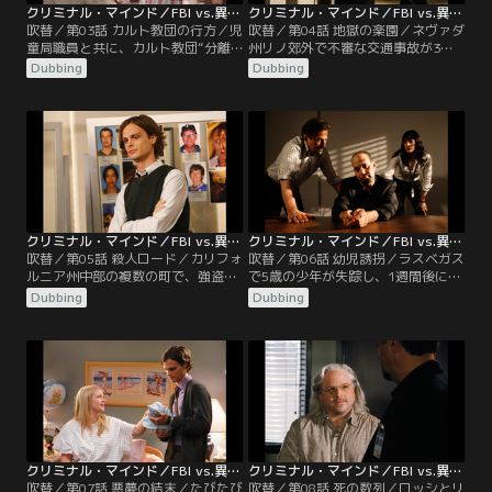
クリミナル・マインド／FBI vs.異常犯罪 シーズン4 第03話／吹替
クリミナル・マインド／FBI vs.異常犯罪 シーズン4 第04話／吹替
吹替／第03話 カルト教団の行方／児
吹替／第04話 地獄の楽園／ネヴァダ
童局職員と共に、カルト教団“分離
州リノ郊外で不審な交通事故が3件
教会”の施設を訪問したプレンティ
連続して発生。いずれも、道路の中
Dubbing
Dubbing
スとリード。ここで暮らす15歳の少
央に停車していた普通車にトレーラ
女から性的被害をほのめかす通報を
ーが衝突、普通車に乗っていた夫婦
受け、指導者サイラスが支配する教
が死亡するというものだった。しか
会の内情を調査するのが目的だっ
し、検視の結果、事故前にすでに死
た。少女たちの面談を始めて間もな
亡していたことがわかる。死因は鈍
く、武装した州警察が突然強制捜査
器による頭部損傷で、しかも妻のほ
に乗り込んでくる。警察と信者らと
うはレイプと拷問を受けていた。
の激しい銃撃戦へ発展し…。
クリミナル・マインド／FBI vs.異常犯罪 シーズン4 第05話／吹替
クリミナル・マインド／FBI vs.異常犯罪 シーズン4 第06話／吹替
吹替／第05話 殺人ロード／カリフォ
吹替／第06話 幼児誘拐／ラスベガス
ルニア州中部の複数の町で、強盗殺
で5歳の少年が失踪し、1週間後に遺
人事件が連続6件発生。現場に残さ
体が発見される。遺体は新しい服を
Dubbing
Dubbing
れたDNAから、同一犯の犯行である
着せられ、ツメや髪も整えられてい
ことが確認される。犯人は、家に押
た。さらに、新たな少年の失踪事件
し入り住人を殺害、金品を物色した
が発生。先の事件と同様、犯人と思
後、そこで食事をしシャワーを浴び
われる人物から両親を責める内容の
るなど長時間過ごしていた。現場検
電話がかかってきたことから、同一
証したロッシとモーガンは、犯人は
犯による誘拐殺人事件とみてBAUが
ホームレスであることを導き出す。
捜査に乗り出す。
クリミナル・マインド／FBI vs.異常犯罪 シーズン4 第07話／吹替
クリミナル・マインド／FBI vs.異常犯罪 シーズン4 第08話／吹替
吹替／第07話 悪夢の結末／たびたび
吹替／第08話 死の数列／ロッシとリ