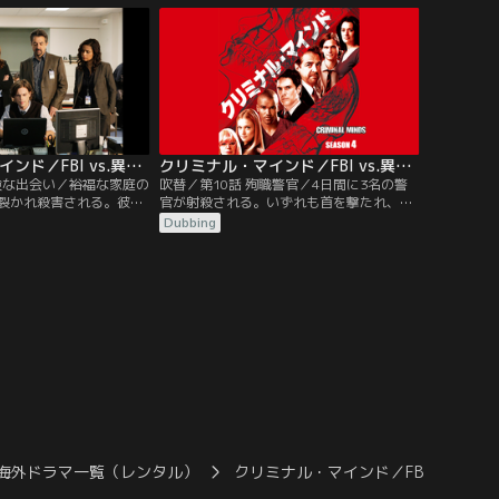
果、事故前にすでに死亡
した後、そこで食事をしシャワーを浴びる
かる。死因は鈍器による
など長時間過ごしていた。現場検証したロ
も妻のほうはレイプと拷
ッシとモーガンは、犯人はホームレスであ
ることを導き出す。
クリミナル・マインド／FBI vs.異常犯罪 シーズン4 第09話／吹替
クリミナル・マインド／FBI vs.異常犯罪 シーズン4 第10話／吹替
危険な出会い／裕福な家庭の
吹替／第10話 殉職警官／4日間に3名の警
裂かれ殺害される。彼女
官が射殺される。いずれも首を撃たれ、バ
に行ったクラブで白人男
ッジを盗まれていた。署長から協力要請を
Dubbing
、一緒に帰ったことがわ
受けたBAUだったが、ギャングの犯行と決
現場には、漂白剤、アン
めつけている現場の警官たちは、BAUの介
三角形に置かれていた。
入を歓迎していなかった。そんな中、通報
件の売春婦殺害事件にも同
を受けて現場に駆けつけた警官が、またひ
いたことから、同一犯に
とり射殺される。翌日、警察はギャング団
査を開始する。
のリーダーを連行するが…。
海外ドラマ一覧（レンタル）
クリミナル・マインド／FBI vs. 異常