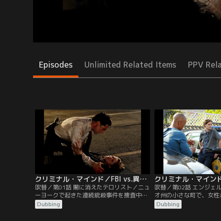
Episodes
Unlimited Related Items
PPV Rel
クリミナル・マインド／FBI vs.異常犯罪 シーズン4 第01話／吹替
吹替／第01話 闇に消えたテロリスト／ニュ
吹替／第02話 エンジェ
ーヨークで起きた連続銃殺事件を捜査中の
オ州の小さな町で、女性
BAUメンバーに戦慄が走る。フェデラルプ
行された上、殺された。
Dubbing
Dubbing
ラザ近くで黒のSUV車が爆発。ホッチとFBI
ライバーで刺されたと思
ニューヨーク支局長ジョイナーが爆発の衝
されており、被害者に付