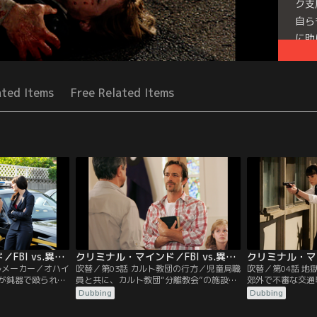
ク支
自ら
に助
が…
Seri
ated Items
Free Related Items
クリミナル・マインド／FBI vs.異常犯罪 シーズン4 第02話／吹替
クリミナル・マインド／FBI vs.異常犯罪 シーズン4 第03話／吹替
ルメーカー／オハイ
吹替／第03話 カルト教団の行方／児童局職
吹替／第04話 
が鈍器で殴られ暴
員と共に、カルト教団“分離教会”の施設を
郊外で不審な交通
腹部には死後にド
訪問したプレンティスとリード。ここで暮
生。いずれも、道
Dubbing
Dubbing
われる穴が複数残
らす15歳の少女から性的被害をほのめかす
普通車にトレーラ
着していた精液の
通報を受け、指導者サイラスが支配する教
ていた夫婦が死亡