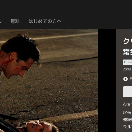
ル
無料
はじめての方へ
ク
常
Dub
2008
Are
吹替
連続
ラル