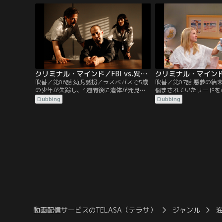
撃によって吹き飛ばされる。自らも負傷し
DNAを調べたところ、1
ながらも、大量出血しているジョイナーを
きた連続殺人事件の犯人
必死に助けようとするホッチ。間もなく救
ころが、エンジェルメー
急車や警察が到着するが…。
の男は、1年前に死刑が
クリミナル・マインド／FBI vs.異常犯罪 シーズン4 第06話／吹替
吹替／第06話 幼児誘拐／ラスベガスで5歳
吹替／第07話 悪夢の結
の少年が失踪し、1週間後に遺体が発見さ
悩まされていたリードを
れる。遺体は新しい服を着せられ、ツメや
は、リードが4歳の頃、
Dubbing
Dubbing
髪も整えられていた。さらに、新たな少年
の少年が性的暴行の末に
の失踪事件が発生。先の事件と同様、犯人
とを探り当てる。そして
と思われる人物から両親を責める内容の電
が自分の父親だったこと
話がかかってきたことから、同一犯による
実を突き止める決心をす
誘拐殺人事件とみてBAUが捜査に乗り出
親を小児性愛の殺人容疑
す。
過酷な試練に足を踏み入
動画配信サービスのTELASA（テラサ）
ジャンル