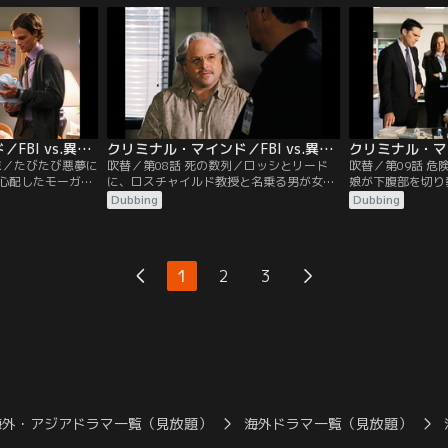
0年前に同じ町で起
会の内情を調査するのが目的だった。少女
しかし、検視の結
のものと一致。と
たちの面談を始めて間もなく、武装した州
していたことがわ
カーと呼ばれたそ
警察が突然強制捜査に乗り込んでくる。警
頭部損傷で、しか
執行されていた。
察と信者らとの激しい銃撃戦へ発展し…。
問を受けていた。
クリミナル・マインド／FBI vs.異常犯罪 シーズン4 第07話／吹替
クリミナル・マインド／FBI vs.異常犯罪 シーズン4 第08話／吹替
末／たびたび悪夢に
吹替／第08話 死の数列／ロッシとリード
吹替／第09話 
心配したモーガン
に、ロスチャイルド教授と名乗る男が女性
娘が下腹部を切り
ライリーという6歳
7人を殺したと告白する。さらに、あと5人
はその晩、妹と共
Dubbing
Dubbing
刺殺されていたこ
が9時間以内に死ぬことになっているが救
性に声をかけられ
、悪夢の中の犯人
出できるかと挑発。彼に「なぜ自首するの
かっていた。殺害
から、リードは真
か」と問うと、「ダ・ヴィンチも作品を発
モニア、ゴミ袋が
る。リードは、父
表した」と答える。間もなく、託児所経営
1年前に起きた2
1
2
3
者として捜査する
の女性と子供4人誘拐のニュースが届き、
じ特徴が残されて
れていく。
この男によるものだということが判明す
よるものとして捜
る。
海外・アジアドラマ一覧（見放題）
海外ドラマ一覧（見放題）