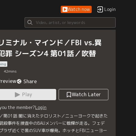
Watch now
Login
リミナル・マインド／FBI vs.異
犯罪 シーズン4 第01話／吹替
bing
42
mins
Preview
Share
Play
Watch Later
 you the member?
Login
／第01話 闇に消えたテロリスト／ニューヨークで起きた
銃殺事件を捜査中のBAUメンバーに戦慄が走る。フェデ
プラザ近くで黒のSUV車が爆発。ホッチとFBIニューヨー