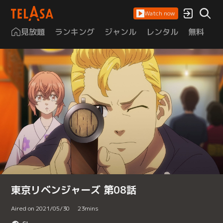
Watch now
見放題
ランキング
ジャンル
レンタル
無料
は
東京リベンジャーズ 第08話
Aired on 2021/05/30
23
mins