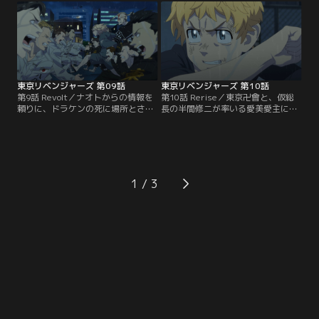
ンバーを引き連れて奇襲してきた。
と壊されたタケミチは激怒。アッく
激昂したパーちんは、長内にタイマ
んたちの制止も振り切って食ってか
ン勝負を挑むが、2歳年上の長内の
かると、二人や東京卍會への思いを
強さは圧倒的で一方的に殴られ続け
泣きながら語った。【提供：バンダ
てしまう。【提供：バンダイチャン
イチャンネル】
ネル】
東京リベンジャーズ 第09話
東京リベンジャーズ 第10話
第9話 Revolt／ナオトからの情報を
第10話 Rerise／東京卍會と、仮総
頼りに、ドラケンの死に場所とされ
長の半間修二が率いる愛美愛主によ
る駐車場へと駆けるタケミチ。そこ
る大乱闘の中、ドラケンがキヨマサ
では、たった一人で愛美愛主と戦う
に刺されてしまった。マイキーは、
ドラケンがいた。タケミチと三ツ谷
重傷を負って動けないドラケンのも
は、孤軍奮闘するドラケンを見つけ
とに駆け寄ろうとするが、半間に邪
加勢しようとするが、敵の数の多さ
魔され近づけず、タケミチにドラケ
に圧倒されてしまう。そんな中、駆
ンを託す。しかし、救急車の到着を
1
け付けたマイキーの前には「ドラケ
待つタケミチたちの前には、キヨマ
ン狩り」を画策した黒幕が姿を現し
サとその仲間たちが立ちふさがる。
た。【提供：バンダイチャンネル】
【提供：バンダイチャンネル】