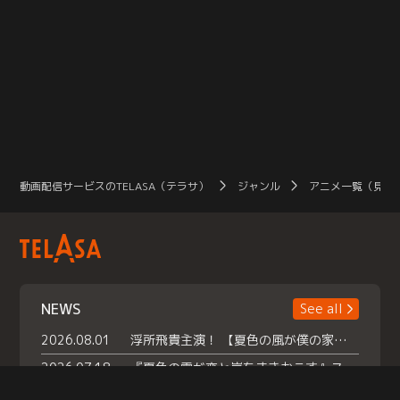
動画配信サービスのTELASA（テラサ）
ジャンル
アニメ一覧（見放
NEWS
See all
2026.08.01
浮所飛貴主演！ 【夏色の風が僕の家にやってきた】 本日よりテラサで独占配信スタート！
2026.07.18
『夏色の雲が恋と嵐をまきおこす』スペシャルメイキング 【Part1】2026年７月18日（土）23時30分～配信スタート！話題のシーンの裏側を大公開！豪華キャスト大集合！ 『武宮家 真夏の家族会議』開催！
2026.07.15
救命医・遥（今田）の《心揺さぶる過去》や、 麻酔科医・権野（船越英一郎）の《謎多きプライベート》など… 《知られざるエピソード》を独占配信！