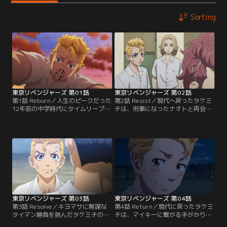
Sorting
東京リベンジャーズ 第01話
東京リベンジャーズ 第02話
第1話 Reborn／人生のピークだった
第2話 Resist／現代へ戻ったタケミ
12年前の中学時代にタイムリープ
チは、刑事になったナオトと再会。
し、恋人を救うため、逃げ続けた自
過去を変えて、姉のヒナタを救うた
分を変えるため、人生のリベンジを
め、再び12年前に戻ったタケミチを
開始する！【提供：バンダイチャン
待ち受けていたのは…。【提供：バ
ネル】
ンダイチャンネル】
東京リベンジャーズ 第03話
東京リベンジャーズ 第04話
第3話 Resolve／キヨマサに無謀な
第4話 Return／現代に戻ったタケミ
タイマン勝負を挑んだタケミチの前
チは、マイキーに繋がる手がかりを
に、東京卍會総長の佐野万次郎（マ
探す中、親友のアッくんが東京卍會