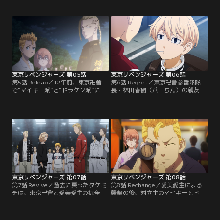
イキー）と、副総長の龍宮寺堅（ド
の幹部になったことを知る。【提
ラケン）が現れる…。【提供：バン
供：バンダイチャンネル】
ダイチャンネル】
東京リベンジャーズ 第05話
東京リベンジャーズ 第06話
第5話 Releap／12年前、東京卍會
第6話 Regret／東京卍會参番隊隊
で“マイキー派”と“ドラケン派”に分
長・林田春樹（パーちん）の親友が
かれての内部抗争が起こり、ドラケ
襲われたことをきっかけに、東京卍
ンが死亡したことを知ったナオト。
會と、新宿を仕切っている愛美愛主
ナオトからの報告を聞いても、マイ
（メビウス）の抗争が始まろうとし
キーとドラケンが争うことなどあり
ていた。ナオトによると、ドラケン
得ないと信じるタケミチは、抗争の
が死亡するのは愛美愛主（メビウ
真の原因を探り、ドラケンを救うた
ス）との抗争ではなく、東京卍會の
め、再び過去へと戻る。【提供：バ
内部抗争が原因のはずだが…。その
ンダイチャンネル】
日、本当は何が起きるのか。【提
供：バンダイチャンネル】
東京リベンジャーズ 第07話
東京リベンジャーズ 第08話
第7話 Revive／過去に戻ったタケミ
第8話 Rechange／愛美愛主による
チは、東京卍會と愛美愛主の抗争を
襲撃の後、対立中のマイキーとドラ
必死に止めようするが、マイキーや
ケンがタケミチのお見舞いで鉢合わ
パーちんの意志は変わらない。そん
せし、喧嘩を始めてしまう。大暴れ
な中、総長の長内が、愛美愛主のメ
する二人に大事な思い出の品を次々