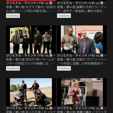
クリミナル・マインド／FBI vs.異常犯罪 シーズン3 第03話／吹替
クリミナル・マインド／FBI vs.異常犯罪 シーズン3 第04話／吹替
吹替／第03話 おびえて眠れ／別荘の
吹替／第04話 暗闇の子供たち／デン
山小屋にリード宛の手紙を残し、姿
バー郊外で一家皆殺し事件が発生。
を消したギデオン。一方、ホッチは
この1ヶ月で3件目だった。いずれの
Dubbing
Dubbing
BAUに残る決断をしていた。そんな
事件も親たちは残虐な方法で殺して
中、ポートランドで、同じ場所から
いる一方で、子供は麻酔薬で安楽死
死因が異なる複数の遺体が発見され
させていた。チームは、性格の異な
る。全員が最近街に引っ越してきた
る2人組の犯人像のプロファイルを
ばかりの一人暮らしの若者だった。
発表する。その後4件目の事件が発
JJは、被害者の特徴を公開し、警告
生。ところが今回は長女キャリーだ
を呼び掛けるが、翌日新たな犠牲者
けは生き残った。
が出る。
クリミナル・マインド／FBI vs.異常犯罪 シーズン3 第05話／吹替
クリミナル・マインド／FBI vs.異常犯罪 シーズン3 第06話／吹替
吹替／第05話 空白の7秒／ゲームセ
吹替／第06話 伝説のプロファイラー
ンターの防犯カメラの映像には、ゲ
／10年前に退職した特別捜査官デヴ
ームセンターから出ていくケイティ
ィッド・ロッシがBAUに戻ってき
Dubbing
Dubbing
の姿がわずか7秒だけ映っていた。
た。ロッシはBAU創成期のメンバー
ぜんそくの持病をもつケイティの救
で、ホッチの師でもある伝説のプロ
出は緊急を要し、巨大なモールで時
ファイラー。ロッシ着任の朝、テキ
間との戦いが始まった。
サス州で起きた奇妙な殺人事件の捜
査依頼が飛び込んでくる。被害者の
女性の自宅玄関の扉には“私を見つ
けて”と書かれた彼女の顔写真入り
のビラが貼られていた。
クリミナル・マインド／FBI vs.異常犯罪 シーズン3 第07話／吹替
クリミナル・マインド／FBI vs.異常犯罪 シーズン3 第08話／吹替
吹替／第07話 地上の王国／モンタナ
吹替／第08話 悪魔の囁き／フロリダ