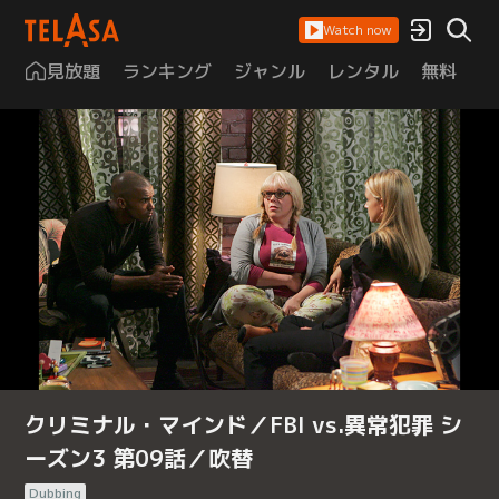
Watch now
見放題
ランキング
ジャンル
レンタル
無料
は
クリミナル・マインド／FBI vs.異常犯罪 シ
ーズン3 第09話／吹替
Dubbing