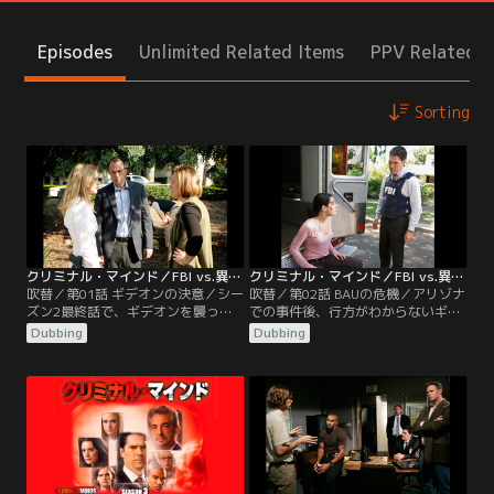
Episodes
Unlimited Related Items
PPV Related I
Sorting
クリミナル・マインド／FBI vs.異常犯罪 シーズン3 第01話／吹替
クリミナル・マインド／FBI vs.異常犯罪 シーズン3 第02話／吹替
吹替／第01話 ギデオンの決意／シー
吹替／第02話 BAUの危機／アリゾナ
ズン2最終話で、ギデオンを襲った
での事件後、行方がわからないギデ
悲劇--大切な友人であるサラを猟奇
オン。一方、停職処分を受けたホッ
Dubbing
Dubbing
殺人犯フランクに殺されるという最
チは異動願いを出し、ホッチの後任
悪の事件は、彼の心を引き裂き、深
の座をオファーされていたプレンテ
い喪失感と自責の念を与えていた。
ィスはFBI辞職を申し出る。メンバー
そんな中、アリゾナ州の大学で女子
3人が欠ける中、ミルウォーキーで
学生を襲う連続殺人が発生。警察
連続殺人事件が発生。被害者は全員
は、初期のプロファイルで浮かび上
30代の母親。拘束された後、心臓を
がった大学の警備員を拘束するが、
抜き取られていた。そこへ新たな行
そこへ新たな犠牲者が…。
方不明者が出る。