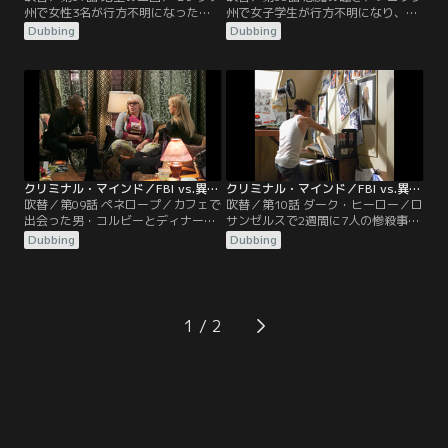
州で女性3名が行方不明になった。
州で女子学生が行方不明になり、3
いずれもブルネットの若い白人女
日後に上半身が発見される。下半身
Dubbing
Dubbing
性。そして、4人目の女性が夫と子
は死後ワニに食われており、死因は
供を残して車ごと姿を消す。州警察
喉を切り裂かれたことだった。指が
が車を発見するも、運転していた
切断され、胸にペンタグラムが刻ま
男・ゴーリングは警官を道連れに手
れ、更に死ぬ直前に指を食べさせら
榴弾で自爆。しかし、誘拐された女
れていたことが判明。宗教がらみの
性は車に同乗していなかった。ゴー
事件という疑いがあることから、ロ
リングの住居付近で、行方不明女性
ッシたちは教会を訪れる。
の射殺死体が発見されるが…。
クリミナル・マインド／FBI vs.異常犯罪 シーズン3 第09話／吹替
クリミナル・マインド／FBI vs.異常犯罪 シーズン3 第10話／吹替
吹替／第09話 ペネロープ／カフェで
吹替／第10話 ダーク・ヒーロー／ロ
出会った男・コルビーとディナーを
サンゼルスで2週間に7人の惨殺事件
楽しんだガルシアは、別れ際、彼か
が発生。被害者らは、鋭利な刃物で
Dubbing
Dubbing
ら突然銃撃を受ける。弾は心臓近く
腕などを切り落とされており、犯行
まで達し、ガルシアは緊急手術中に
が次第に凶悪化する傾向を示してい
心停止に陥る。現場には指紋や薬莢
た。現場に入ったBAUは、犯人は単
は残されておらず、有力な証言もな
独であり、精神疾患を患っていると
く、捜査は難航。ガルシアの代わり
のプロファイリングを導き出す。そ
1
にデータベースを扱う分析官ケヴィ
んな中、今度はギャングのリーダー
ンが呼ばれ、彼女のシステムで情報
の自宅で6人が残忍な手段で殺害さ
検索を始める。
れる事件が起きた。