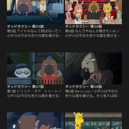
オッドタクシー 第05話
オッドタクシー 第06話
第5話 アイドルなんて呼ばないで／
第6話 なんでやねんが聞きたいよ／
小戸川は今日も色々な客を乗せる。
小戸川は今日も色々な客を乗せる。
アイドルが乗ってくることもある
新宿のキャバクラに連れて行かれた
が、オーセンティックなバーのバー
りもする。【提供：バンダイチャン
テン並に口は堅いので安心。【提
ネル】
供：バンダイチャンネル】
オッドタクシー 第07話
オッドタクシー 第08話
第7話 トリック・オア・トリート／
第8話 Bless you／小戸川は今日も
小戸川は今日も色々な客を乗せる。
色々な客を乗せる。そう言えば前に
ハロウィンの渋谷で変なやつに絡ま
も、剛力を乗せたことがあった。
れたりもする。【提供：バンダイチ
【提供：バンダイチャンネル】
ャンネル】