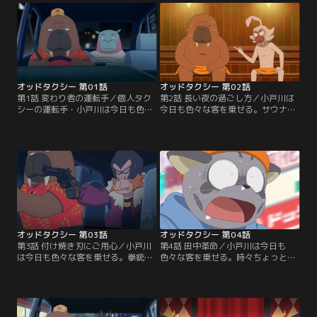
オッドタクシー 第01話
オッドタクシー 第02話
第1話 変わり者の運転手／個人タク
第2話 長い夜の過ごし方／小戸川は
シーの運転手・小戸川は今日も色々
今日も色々な客を乗せる。サウナに
な客を乗せる。あと、かかりつけの
行ったりもする。【提供：バンダイ
病院にも通う。【提供：バンダイチ
チャンネル】
ャンネル】
オッドタクシー 第03話
オッドタクシー 第04話
第3話 付け焼き刃にご用心／小戸川
第4話 田中革命／小戸川は今日も
は今日も色々な客を乗せる。拳銃を
色々な客を乗せる。時々ちょっと急
持った指名手配犯が乗ってきたりも
いで運転してしまう時もある。【提
する。【提供：バンダイチャンネ
供：バンダイチャンネル】
ル】