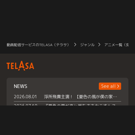
動画配信サービスのTELASA（テラサ）
ジャンル
アニメ一覧（見放
NEWS
See all
2026.08.01
浮所飛貴主演！ 【夏色の風が僕の家にやってきた】 本日よりテラサで独占配信スタート！
2026.07.18
『夏色の雲が恋と嵐をまきおこす』スペシャルメイキング 【Part1】2026年７月18日（土）23時30分～配信スタート！話題のシーンの裏側を大公開！豪華キャスト大集合！ 『武宮家 真夏の家族会議』開催！
2026.07.15
救命医・遥（今田）の《心揺さぶる過去》や、 麻酔科医・権野（船越英一郎）の《謎多きプライベート》など… 《知られざるエピソード》を独占配信！