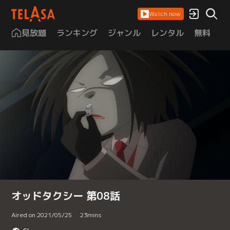
Watch now
見放題
ランキング
ジャンル
レンタル
無料
は
オッドタクシー 第08話
Aired on 2021/05/25
23
mins