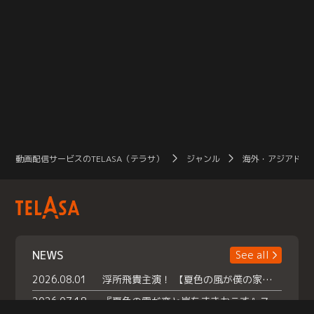
動画配信サービスのTELASA（テラサ）
ジャンル
海外・アジアドラ
NEWS
See all
2026.08.01
浮所飛貴主演！ 【夏色の風が僕の家にやってきた】 本日よりテラサで独占配信スタート！
2026.07.18
『夏色の雲が恋と嵐をまきおこす』スペシャルメイキング 【Part1】2026年７月18日（土）23時30分～配信スタート！話題のシーンの裏側を大公開！豪華キャスト大集合！ 『武宮家 真夏の家族会議』開催！