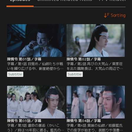
Sorting
陳情令 第01話／字幕
陳情令 第02話／字幕
字幕／第1話 目覚め／仙師たちが戦
字幕／第2話 再びの大梵山／莫家荘
いを繰り広げる中、断崖絶壁から身
を出た魏無羨は、大梵山の周辺で
を投げようとする1人の男がいた。
人々の魂が奪われる事件が起きてい
Subtitle
Subtitle
彼の名は魏無羨。手を伸ばし救おう
ることを知り山へと向かう。大梵山
とする藍忘機、怒りの剣を降り下ろ
には、宗主となった江澄率いる雲夢
す江澄。2人の目前で魏無羨は奈落
江氏、師姉 江厭離の忘れ形見の金凌
の底へと落ちていった…。16年後、
の率いる蘭陵金氏、そして藍忘機率
魏無羨は莫家荘の一室で莫玄羽とし
いる姑蘇藍氏も集まっていた。魏無
て目覚める。蘭陵金氏宗主の隠し子
羨は墓守の老人の言葉から祠へと向
だった莫玄羽が、自分の命と引き換
かうが…。
えに…。
陳情令 第03話／字幕
陳情令 第04話／字幕
字幕／第3話 運命の邂逅（かいこ
字幕／第4話 異端の仙師／姑蘇藍氏
う）／時は16年前に遡る。藍氏の座
での座学が始まり、居眠りや落書き