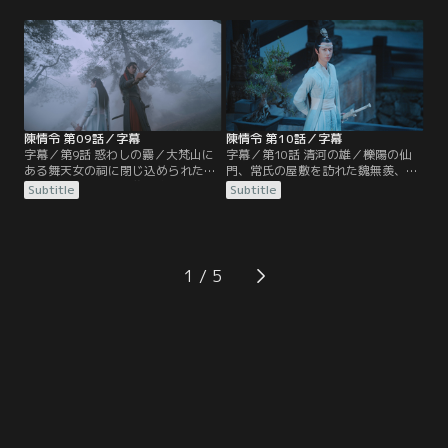
する。寒潭洞から戻った魏無羨だっ
つけられていた。潭州に入った2人
たが、天灯を揚げる際、江厭離に対
は聶懐桑と遭遇、蒔花女の屋敷に陰
する金子軒の態度に激怒、取っ組み
鉄があると突き止めるが、すでに温
合いのケンカとなる。蘭氏の宗主、
晁から陰鉄を奪われたあとだった。
江氏の宗主も集まり協議する中、江
その頃、魏無羨を追って蓮花塢をあ
宗主は…。
とにした江澄は…。
陳情令 第09話／字幕
陳情令 第10話／字幕
字幕／第9話 惑わしの霧／大梵山に
字幕／第10話 清河の雄／櫟陽の仙
ある舞天女の祠に閉じ込められた魏
門、常氏の屋敷を訪れた魏無羨、藍
無羨と藍忘機たち。襲い掛かる村人
忘機、江澄だったが、なんと常氏一
Subtitle
Subtitle
たちを操っていたのは温晁だった。
族は薛洋の手で惨殺されていた。そ
江澄と温情も合流し、魏無羨と藍忘
こに薛洋を追う暁星塵と暁星塵の友
機は幻音の霧の中、温晁の梟を始末
宋嵐も加わり薛洋を捕らえる。だが
し、村人たちも正気に戻る。実は舞
薛洋は陰鉄を持っていなかった。暁
天女の像に埋まっていた陰鉄が温若
星塵たちと別れた魏無羨たちは、聶
1
寒に奪われたため、像が村人たちの
懐桑、孟瑶と清河聶氏の不浄世に到
霊識を…。
着…。