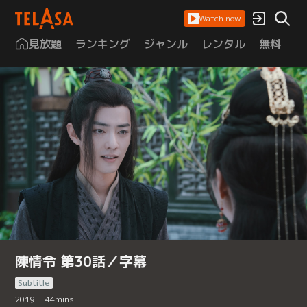
Watch now
見放題
ランキング
ジャンル
レンタル
無料
は
陳情令 第30話／字幕
Subtitle
2019
44
mins