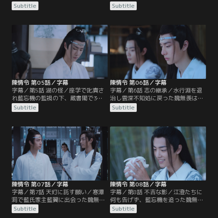
学に参加するため魏無羨、江澄たち
をしてばかりで講義に身の入らない
Subtitle
Subtitle
は彩衣鎮の宿に泊まろうとするが、
魏無羨だったが、そこへ温氏の次男
江厭離の許婚金子軒の一行が宿を借
温晁が配下を引きつれて座学へやっ
り切ったため、そのまま雲深不知処
てくる。温氏の宗主であり仙督の温
へ向かうことに。宿に招状を忘れ、
若寒が陰鉄の欠片を見つけるよう温
取りに戻った魏無羨だったが、日は
情に命じていたのだった。温情は雲
暮れ閉まっていた山門から無断で潜
深不知処の裏山に結界が張られてい
入したため…。
ることに気づく。
陳情令 第05話／字幕
陳情令 第06話／字幕
字幕／第5話 湖の怪／座学で叱責さ
字幕／第6話 志の継承／水行淵を退
れ藍忘機の監視の下、蔵書閣で3日
治し雲深不知処に戻った魏無羨は江
の筆写の罰を受けた魏無羨。花をつ
澄たちと酒盛りをするが、その現場
Subtitle
Subtitle
けた藍忘機の姿絵と春画を見せ藍忘
を藍忘機に目撃されてしまう。魏無
機を激怒させてしまう。そんな中、
羨は藍忘機を術にかけて酒を飲ませ
彩衣鎮では水の怪が出現し、碧霊湖
るが、すぐに酔い潰れた藍忘機は魏
で舟に乗った人々を次々と落水させ
無羨の部屋で寝てしまう。翌朝、藍
ているという事件が起きていた。知
啓仁は大いに怒って魏無羨や藍忘機
らせを受けた藍氏宗主の藍曦臣
に重い罰を与えるのだった。一方、
は…。
藍曦臣は…。
陳情令 第07話／字幕
陳情令 第08話／字幕
字幕／第7話 天灯に託す願い／寒潭
字幕／第8話 不吉な影／江澄たちに
洞で藍氏家主藍翼に出会った魏無羨
何も告げず、藍忘機を追った魏無
と藍忘機。藍翼は2人に陰鉄の災い
羨。藍忘機と共に残りの陰鉄を探し
Subtitle
Subtitle
を食い止めるよう託して霊識は消滅
に行くが、常に不気味な梟にあとを