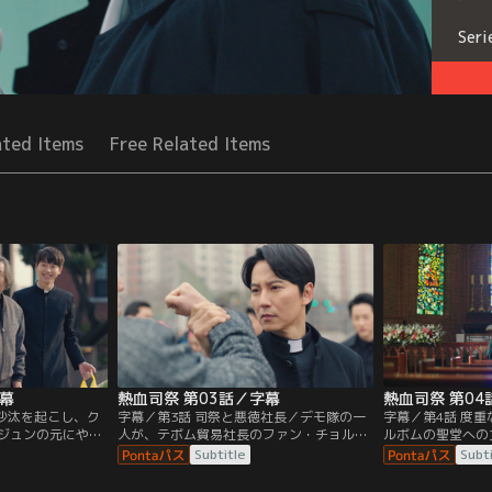
Seri
ated Items
Free Related Items
字幕
熱血司祭 第03話／字幕
熱血司祭 第04
力沙汰を起こし、ク
字幕／第3話 司祭と悪徳社長／デモ隊の一
字幕／第4話 度
ジュンの元にやっ
人が、テボム貿易社長のファン・チョルボ
ルボムの聖堂への
ンはヘイルとの再
ムに殴られそうになっていたところを止め
が、ヨンジュンは
Subtitle
Subt
る。しかし、食事
るヘイル。そこにチョルボムを心配して刑
新人刑事のソ・ス
レてしまったヘイ
事のク・デヨンが駆け寄ってくる。そんな
下達の取り調べを