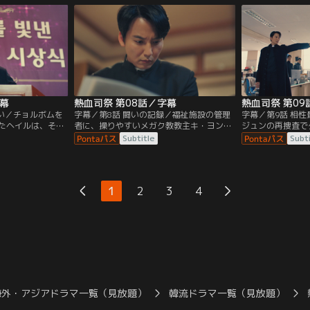
られてしまい…。
デヨンにヘイルは市民を守らなかったこと
途中で、班長に釈
を怒る。
まい…。
字幕
熱血司祭 第08話／字幕
熱血司祭 第09
集い／チョルボムを
字幕／第8話 闘いの記録／福祉施設の管理
字幕／第9話 相
たヘイルは、その
者に、操りやすいメガク教教主キ・ヨンム
ジュンの再捜査で
ルボム達を挑発！
ンを据えようとするチョルボム。一方ヨン
たヘイルとデヨン
Subtitle
Subt
ヘイルについて調
ジュンの遺品整理をしていたヘイルは、ク
の感情を抑えられ
そんな中、聖堂の
ダム区の要人に関する記事や彼らの罪を告
り回される。一方
ュ司祭が任命され
発する陳情書、そしてヨンジュンの手記を
方に付けたヘイル
発見する。
いた。
1
2
3
4
海外・アジアドラマ一覧（見放題）
韓流ドラマ一覧（見放題）