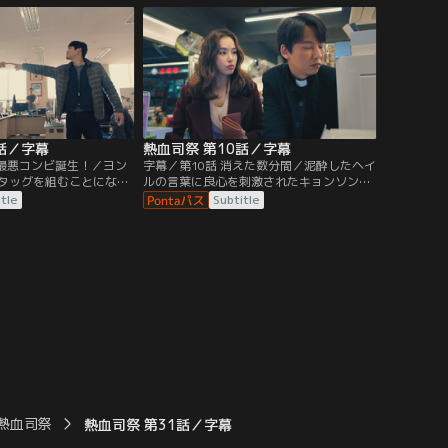
放するよう命じられてし
釈放し、これ以上事を荒立てないよう忠告
する。
話／字幕
熱血司祭 第10話／字幕
性最悪コンビ誕生！／ヨン
字幕／第10話 消えた数分間／泥酔したヘイ
タッグを組むことになっ
ルの言葉に良心を刺激されたキョンソン
。しかし、初日から怒り
は、財閥御曹司の身代わりとして実際より
itle
Subtitle
ないヘイルにデヨンは振
重い罪で起訴した青年の刑期を短くするこ
キョンソンは、教皇を味
とに。一方聖堂では、肉まんを食べさせよ
の対処法に頭を悩ませて
うとしてくるヘイルに、ソンギュ達は困惑
していた。
熱血司祭
熱血司祭 第31話／字幕