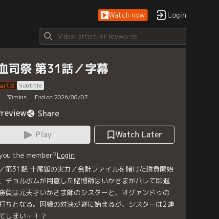
Watch now
Login
血司祭 第31話／字幕
Subtitle
30
mins
End on 2026/08/07
Preview
Share
Play
Watch Later
 you the member?
Login
／第31話 十尾狐の実力／会計ファイルを賭けた勝負開始
、チョルボムが用意した賭博師はいかさまがバレて即退
勝負は元天才いかさま師のシスターと、オグァンドゥの
打ちとなる。因縁の対決が遂に始まるが、シスターは2連
てしまい…！？