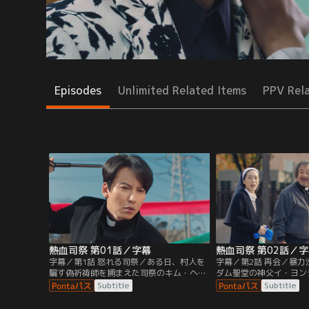
Episodes
Unlimited Related Items
PPV Rel
熱血司祭 第01話／字幕
熱血司祭 第02話／
字幕／第1話 怒れる司祭／ある日、村人を
字幕／第2話 再会／暴
騙す偽祈祷師を捕まえた司祭のキム・ヘイ
ダム聖堂の神父イ・ヨン
ル。ヘイルは偽祈祷師から黒幕が金貸しの
て来たヘイル。ヨンジュ
Subtitle
Subtitle
オ社長と聞き乗り込むが、何人ものオ社長
会を喜び温かく迎え入れ
の部下に行く手を阻まれる。しかし、ヘイ
中ちょっとしたことでキ