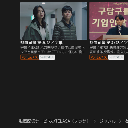
ルはたった1人で全員を倒してしまう！
ルは聖堂の仲間から怖が
熱血司祭 第06話／字幕
熱血司祭 第07話／
字幕／第6話 八方塞がり／遺体安置室をス
字幕／第7話 悪魔達の
ンアと見張っていたデヨンは、怪しい職員
表彰する授賞式に乱入し
と靴を履いた死体に嫌な予感を抱く。スン
場の空気をぶち壊しチョ
Subtitle
Subtitle
アには内緒で後をつけると、その正体はヘ
授賞式後、チョルボムは
イルだった！早速報告しようとするデヨン
べるよう部下に命じる。
だったが、ヘイルに見つかってしまい…。
主任神父にハン・ソンギ
るが…。
動画配信サービスのTELASA（テラサ）
ジャンル