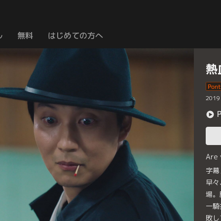
ル
無料
はじめての方へ
熱
2019
Are
字幕
早々
場。
一騎
敗し