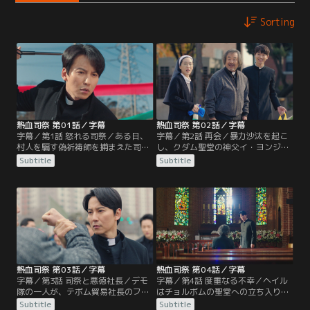
Sorting
熱血司祭 第01話／字幕
熱血司祭 第02話／字幕
字幕／第1話 怒れる司祭／ある日、
字幕／第2話 再会／暴力沙汰を起こ
村人を騙す偽祈祷師を捕まえた司祭
し、クダム聖堂の神父イ・ヨンジュ
のキム・ヘイル。ヘイルは偽祈祷師
ンの元にやって来たヘイル。ヨンジ
Subtitle
Subtitle
から黒幕が金貸しのオ社長と聞き乗
ュンはヘイルとの再会を喜び温かく
り込むが、何人ものオ社長の部下に
迎え入れる。しかし、食事中ちょっ
行く手を阻まれる。しかし、ヘイル
としたことでキレてしまったヘイル
はたった1人で全員を倒してしま
は聖堂の仲間から怖がられてしま
う！
い…。
熱血司祭 第03話／字幕
熱血司祭 第04話／字幕
字幕／第3話 司祭と悪徳社長／デモ
字幕／第4話 度重なる不幸／ヘイル
隊の一人が、テボム貿易社長のファ
はチョルボムの聖堂への立ち入り禁
ン・チョルボムに殴られそうになっ
止を訴えるが、ヨンジュンはそれを
Subtitle
Subtitle