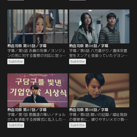
ていたところを止めるヘイル。そこ
許さない。一方、新人刑事のソ・ス
にチョルボムを心配して刑事のク・
ンアは、チョルボムの部下達の取り
デヨンが駆け寄ってくる。そんなデ
調べを行う。しかし取り調べの途中
ヨンにヘイルは市民を守らなかった
で、班長に釈放するよう命じられて
ことを怒る。
しまい…。
熱血司祭 第05話／字幕
熱血司祭 第06話／字幕
字幕／第5話 赤鼻の刑事／ヨンジュ
字幕／第6話 八方塞がり／遺体安置
ンの死に対する警察の対応に怒った
室をスンアと見張っていたデヨン
ヘイルは、警察署でデヨンを殴り留
は、怪しい職員と靴を履いた死体に
Subtitle
Subtitle
置所に入れられる。そこにヨンジュ
嫌な予感を抱く。スンアには内緒で
ンの事件の担当検事パク・キョンソ
後をつけると、その正体はヘイルだ
ンがやって来る。そしてヘイルを釈
った！早速報告しようとするデヨン
放し、これ以上事を荒立てないよう
だったが、ヘイルに見つかってしま
忠告する。
い…。
熱血司祭 第07話／字幕
熱血司祭 第08話／字幕
字幕／第7話 悪魔達の集い／チョル
字幕／第8話 闘いの記録／福祉施設
ボムを表彰する授賞式に乱入したヘ
の管理者に、操りやすいメガク教教
イルは、その場の空気をぶち壊しチ
主キ・ヨンムンを据えようとするチ
Subtitle
Subtitle
ョルボム達を挑発！授賞式後、チョ
ョルボム。一方ヨンジュンの遺品整
ルボムはヘイルについて調べるよう
理をしていたヘイルは、クダム区の