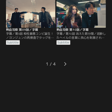
部下に命じる。そんな中、聖堂の主
要人に関する記事や彼らの罪を告発
任神父にハン・ソンギュ司祭が任命
する陳情書、そしてヨンジュンの手
されるが…。
記を発見する。
熱血司祭 第09話／字幕
熱血司祭 第10話／字幕
字幕／第9話 相性最悪コンビ誕生！
字幕／第10話 消えた数分間／泥酔し
／ヨンジュンの再捜査でタッグを組
たヘイルの言葉に良心を刺激された
むことになったヘイルとデヨン。し
キョンソンは、財閥御曹司の身代わ
Subtitle
Subtitle
かし、初日から怒りの感情を抑えら
りとして実際より重い罪で起訴した
れないヘイルにデヨンは振り回され
青年の刑期を短くすることに。一方
る。一方キョンソンは、教皇を味方
聖堂では、肉まんを食べさせようと
に付けたヘイルの対処法に頭を悩ま
してくるヘイルに、ソンギュ達は困
せていた。
惑していた。
1