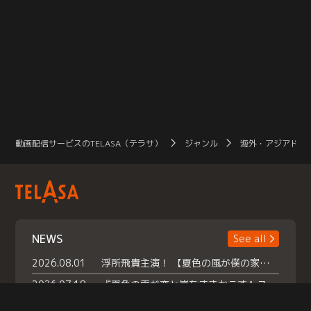
動画配信サービスのTELASA（テラサ）
ジャンル
海外・アジアドラ
NEWS
See all
2026.08.01
浮所飛貴主演！ 【夏色の風が僕の家にやってきた】 本日よりテラサで独占配信スタート！
2026.07.18
『夏色の雲が恋と嵐をまきおこす』スペシャルメイキング 【Part1】2026年７月18日（土）23時30分～配信スタート！話題のシーンの裏側を大公開！豪華キャスト大集合！ 『武宮家 真夏の家族会議』開催！
2026.07.15
救命医・遥（今田）の《心揺さぶる過去》や、 麻酔科医・権野（船越英一郎）の《謎多きプライベート》など… 《知られざるエピソード》を独占配信！