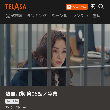
Watch now
見放題
ランキング
ジャンル
レンタル
無料
は
熱血司祭 第05話／字幕
Subtitle
2019
29
mins