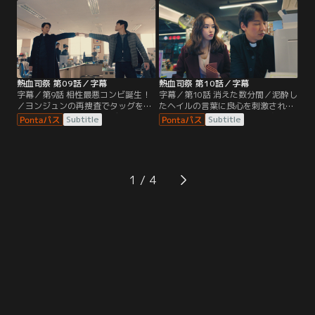
部下に命じる。そんな中、聖堂の主
要人に関する記事や彼らの罪を告発
任神父にハン・ソンギュ司祭が任命
する陳情書、そしてヨンジュンの手
されるが…。
記を発見する。
熱血司祭 第09話／字幕
熱血司祭 第10話／字幕
字幕／第9話 相性最悪コンビ誕生！
字幕／第10話 消えた数分間／泥酔し
／ヨンジュンの再捜査でタッグを組
たヘイルの言葉に良心を刺激された
むことになったヘイルとデヨン。し
キョンソンは、財閥御曹司の身代わ
Subtitle
Subtitle
かし、初日から怒りの感情を抑えら
りとして実際より重い罪で起訴した
れないヘイルにデヨンは振り回され
青年の刑期を短くすることに。一方
る。一方キョンソンは、教皇を味方
聖堂では、肉まんを食べさせようと
に付けたヘイルの対処法に頭を悩ま
してくるヘイルに、ソンギュ達は困
せていた。
惑していた。
1