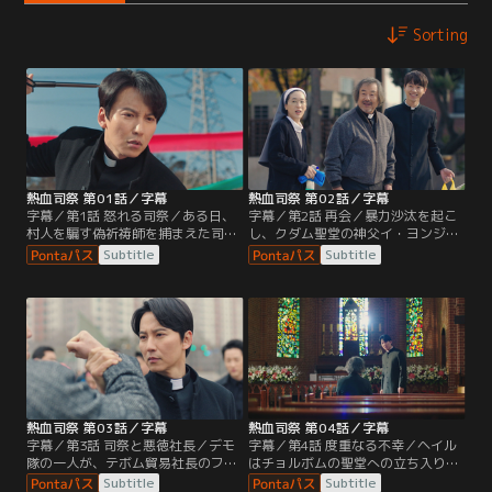
Sorting
熱血司祭 第01話／字幕
熱血司祭 第02話／字幕
字幕／第1話 怒れる司祭／ある日、
字幕／第2話 再会／暴力沙汰を起こ
村人を騙す偽祈祷師を捕まえた司祭
し、クダム聖堂の神父イ・ヨンジュ
のキム・ヘイル。ヘイルは偽祈祷師
ンの元にやって来たヘイル。ヨンジ
Subtitle
Subtitle
から黒幕が金貸しのオ社長と聞き乗
ュンはヘイルとの再会を喜び温かく
り込むが、何人ものオ社長の部下に
迎え入れる。しかし、食事中ちょっ
行く手を阻まれる。しかし、ヘイル
としたことでキレてしまったヘイル
はたった1人で全員を倒してしま
は聖堂の仲間から怖がられてしま
う！
い…。
熱血司祭 第03話／字幕
熱血司祭 第04話／字幕
字幕／第3話 司祭と悪徳社長／デモ
字幕／第4話 度重なる不幸／ヘイル
隊の一人が、テボム貿易社長のファ
はチョルボムの聖堂への立ち入り禁
ン・チョルボムに殴られそうになっ
止を訴えるが、ヨンジュンはそれを
Subtitle
Subtitle