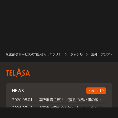
動画配信サービスのTELASA（テラサ）
ジャンル
海外・アジアドラ
NEWS
See all
2026.08.01
浮所飛貴主演！ 【夏色の風が僕の家にやってきた】 本日よりテラサで独占配信スタート！
2026.07.18
『夏色の雲が恋と嵐をまきおこす』スペシャルメイキング 【Part1】2026年７月18日（土）23時30分～配信スタート！話題のシーンの裏側を大公開！豪華キャスト大集合！ 『武宮家 真夏の家族会議』開催！
2026.07.15
救命医・遥（今田）の《心揺さぶる過去》や、 麻酔科医・権野（船越英一郎）の《謎多きプライベート》など… 《知られざるエピソード》を独占配信！