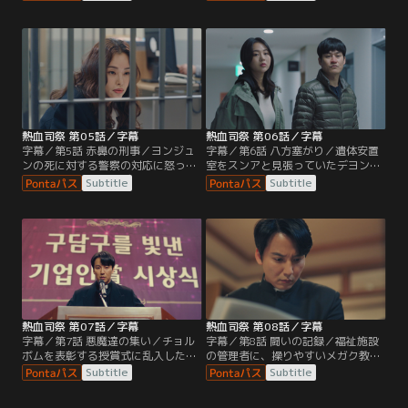
ていたところを止めるヘイル。そこ
許さない。一方、新人刑事のソ・ス
にチョルボムを心配して刑事のク・
ンアは、チョルボムの部下達の取り
デヨンが駆け寄ってくる。そんなデ
調べを行う。しかし取り調べの途中
ヨンにヘイルは市民を守らなかった
で、班長に釈放するよう命じられて
ことを怒る。
しまい…。
熱血司祭 第05話／字幕
熱血司祭 第06話／字幕
字幕／第5話 赤鼻の刑事／ヨンジュ
字幕／第6話 八方塞がり／遺体安置
ンの死に対する警察の対応に怒った
室をスンアと見張っていたデヨン
ヘイルは、警察署でデヨンを殴り留
は、怪しい職員と靴を履いた死体に
Subtitle
Subtitle
置所に入れられる。そこにヨンジュ
嫌な予感を抱く。スンアには内緒で
ンの事件の担当検事パク・キョンソ
後をつけると、その正体はヘイルだ
ンがやって来る。そしてヘイルを釈
った！早速報告しようとするデヨン
放し、これ以上事を荒立てないよう
だったが、ヘイルに見つかってしま
忠告する。
い…。
熱血司祭 第07話／字幕
熱血司祭 第08話／字幕
字幕／第7話 悪魔達の集い／チョル
字幕／第8話 闘いの記録／福祉施設
ボムを表彰する授賞式に乱入したヘ
の管理者に、操りやすいメガク教教
イルは、その場の空気をぶち壊しチ
主キ・ヨンムンを据えようとするチ
Subtitle
Subtitle
ョルボム達を挑発！授賞式後、チョ
ョルボム。一方ヨンジュンの遺品整
ルボムはヘイルについて調べるよう
理をしていたヘイルは、クダム区の