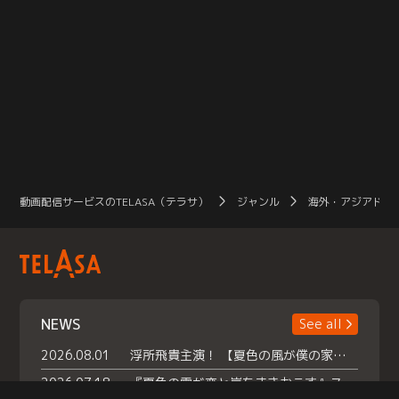
動画配信サービスのTELASA（テラサ）
ジャンル
海外・アジアドラ
NEWS
See all
2026.08.01
浮所飛貴主演！ 【夏色の風が僕の家にやってきた】 本日よりテラサで独占配信スタート！
2026.07.18
『夏色の雲が恋と嵐をまきおこす』スペシャルメイキング 【Part1】2026年７月18日（土）23時30分～配信スタート！話題のシーンの裏側を大公開！豪華キャスト大集合！ 『武宮家 真夏の家族会議』開催！