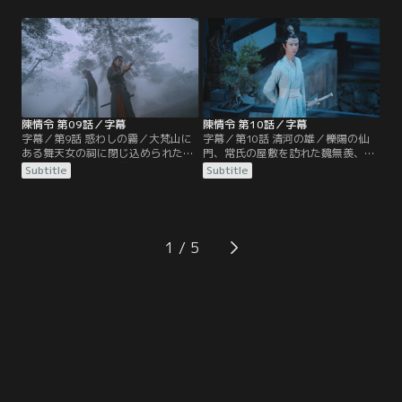
する。寒潭洞から戻った魏無羨だっ
つけられていた。潭州に入った2人
たが、天灯を揚げる際、江厭離に対
は聶懐桑と遭遇、蒔花女の屋敷に陰
する金子軒の態度に激怒、取っ組み
鉄があると突き止めるが、すでに温
合いのケンカとなる。蘭氏の宗主、
晁から陰鉄を奪われたあとだった。
江氏の宗主も集まり協議する中、江
その頃、魏無羨を追って蓮花塢をあ
宗主は…。
とにした江澄は…。
陳情令 第09話／字幕
陳情令 第10話／字幕
字幕／第9話 惑わしの霧／大梵山に
字幕／第10話 清河の雄／櫟陽の仙
ある舞天女の祠に閉じ込められた魏
門、常氏の屋敷を訪れた魏無羨、藍
無羨と藍忘機たち。襲い掛かる村人
忘機、江澄だったが、なんと常氏一
Subtitle
Subtitle
たちを操っていたのは温晁だった。
族は薛洋の手で惨殺されていた。そ
江澄と温情も合流し、魏無羨と藍忘
こに薛洋を追う暁星塵と暁星塵の友
機は幻音の霧の中、温晁の梟を始末
宋嵐も加わり薛洋を捕らえる。だが
し、村人たちも正気に戻る。実は舞
薛洋は陰鉄を持っていなかった。暁
天女の像に埋まっていた陰鉄が温若
星塵たちと別れた魏無羨たちは、聶
1
寒に奪われたため、像が村人たちの
懐桑、孟瑶と清河聶氏の不浄世に到
霊識を…。
着…。