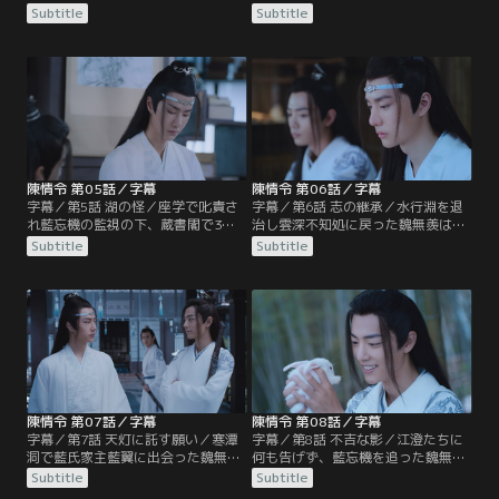
学に参加するため魏無羨、江澄たち
をしてばかりで講義に身の入らない
Subtitle
Subtitle
は彩衣鎮の宿に泊まろうとするが、
魏無羨だったが、そこへ温氏の次男
江厭離の許婚金子軒の一行が宿を借
温晁が配下を引きつれて座学へやっ
り切ったため、そのまま雲深不知処
てくる。温氏の宗主であり仙督の温
へ向かうことに。宿に招状を忘れ、
若寒が陰鉄の欠片を見つけるよう温
取りに戻った魏無羨だったが、日は
情に命じていたのだった。温情は雲
暮れ閉まっていた山門から無断で潜
深不知処の裏山に結界が張られてい
入したため…。
ることに気づく。
陳情令 第05話／字幕
陳情令 第06話／字幕
字幕／第5話 湖の怪／座学で叱責さ
字幕／第6話 志の継承／水行淵を退
れ藍忘機の監視の下、蔵書閣で3日
治し雲深不知処に戻った魏無羨は江
の筆写の罰を受けた魏無羨。花をつ
澄たちと酒盛りをするが、その現場
Subtitle
Subtitle
けた藍忘機の姿絵と春画を見せ藍忘
を藍忘機に目撃されてしまう。魏無
機を激怒させてしまう。そんな中、
羨は藍忘機を術にかけて酒を飲ませ
彩衣鎮では水の怪が出現し、碧霊湖
るが、すぐに酔い潰れた藍忘機は魏
で舟に乗った人々を次々と落水させ
無羨の部屋で寝てしまう。翌朝、藍
ているという事件が起きていた。知
啓仁は大いに怒って魏無羨や藍忘機
らせを受けた藍氏宗主の藍曦臣
に重い罰を与えるのだった。一方、
は…。
藍曦臣は…。
陳情令 第07話／字幕
陳情令 第08話／字幕
字幕／第7話 天灯に託す願い／寒潭
字幕／第8話 不吉な影／江澄たちに
洞で藍氏家主藍翼に出会った魏無羨
何も告げず、藍忘機を追った魏無
と藍忘機。藍翼は2人に陰鉄の災い
羨。藍忘機と共に残りの陰鉄を探し
Subtitle
Subtitle
を食い止めるよう託して霊識は消滅
に行くが、常に不気味な梟にあとを