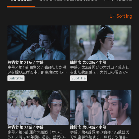
Sorting
陳情令 第01話／字幕
陳情令 第02話／字幕
字幕／第1話 目覚め／仙師たちが戦
字幕／第2話 再びの大梵山／莫家荘
いを繰り広げる中、断崖絶壁から身
を出た魏無羨は、大梵山の周辺で
を投げようとする1人の男がいた。
人々の魂が奪われる事件が起きてい
Subtitle
Subtitle
彼の名は魏無羨。手を伸ばし救おう
ることを知り山へと向かう。大梵山
とする藍忘機、怒りの剣を降り下ろ
には、宗主となった江澄率いる雲夢
す江澄。2人の目前で魏無羨は奈落
江氏、師姉 江厭離の忘れ形見の金凌
の底へと落ちていった…。16年後、
の率いる蘭陵金氏、そして藍忘機率
魏無羨は莫家荘の一室で莫玄羽とし
いる姑蘇藍氏も集まっていた。魏無
て目覚める。蘭陵金氏宗主の隠し子
羨は墓守の老人の言葉から祠へと向
だった莫玄羽が、自分の命と引き換
かうが…。
えに…。
陳情令 第03話／字幕
陳情令 第04話／字幕
字幕／第3話 運命の邂逅（かいこ
字幕／第4話 異端の仙師／姑蘇藍氏
う）／時は16年前に遡る。藍氏の座
での座学が始まり、居眠りや落書き