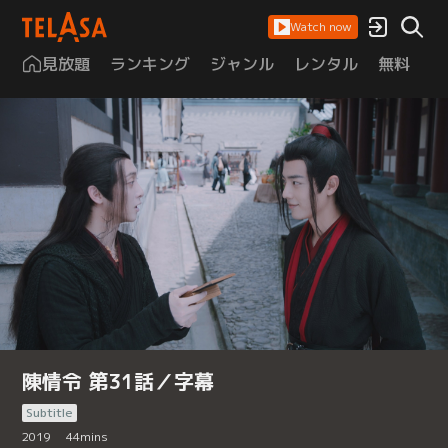
Watch now
見放題
ランキング
ジャンル
レンタル
無料
は
陳情令 第31話／字幕
Subtitle
2019
44
mins