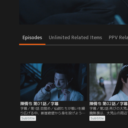
Episodes
Unlimited Related Items
PPV Rel
陳情令 第01話／字幕
陳情令 第02話／字幕
字幕／第1話 目覚め／仙師たちが戦いを繰
字幕／第2話 再びの大
り広げる中、断崖絶壁から身を投げようと
魏無羨は、大梵山の周辺
する1人の男がいた。彼の名は魏無羨。手
れる事件が起きているこ
Subtitle
Subtitle
を伸ばし救おうとする藍忘機、怒りの剣を
かう。大梵山には、宗主
降り下ろす江澄。2人の目前で魏無羨は奈
る雲夢江氏、師姉 江厭