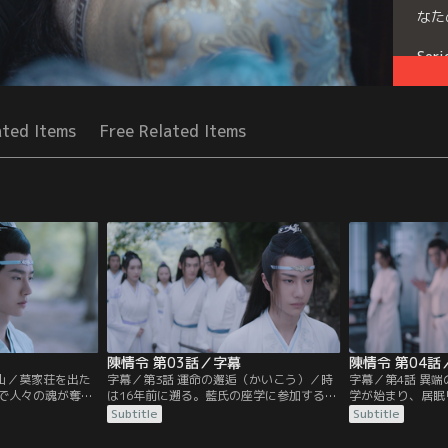
なた
Seri
ated Items
Free Related Items
陳情令 第03話／字幕
陳情令 第04話
梵山／莫家荘を出た
字幕／第3話 運命の邂逅（かいこう）／時
字幕／第4話 異
で人々の魂が奪わ
は16年前に遡る。藍氏の座学に参加するた
学が始まり、居眠
とを知り山へと向
め魏無羨、江澄たちは彩衣鎮の宿に泊まろ
で講義に身の入ら
Subtitle
Subtitle
となった江澄率い
うとするが、江厭離の許婚金子軒の一行が
こへ温氏の次男温
離の忘れ形見の金凌
宿を借り切ったため、そのまま雲深不知処
学へやってくる。