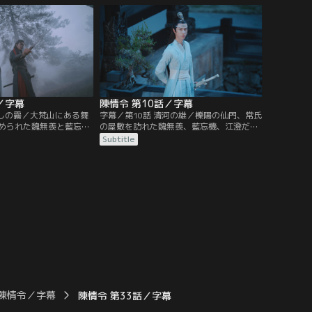
片を見つけるよう温情に
湖で舟に乗った人々を次々と落水させてい
た。温情は雲深不知処の
るという事件が起きていた。知らせを受け
れていることに気づく。
た藍氏宗主の藍曦臣は…。
／字幕
陳情令 第10話／字幕
わしの霧／大梵山にある舞
字幕／第10話 清河の雄／櫟陽の仙門、常氏
められた魏無羨と藍忘機
の屋敷を訪れた魏無羨、藍忘機、江澄だっ
村人たちを操っていたの
たが、なんと常氏一族は薛洋の手で惨殺さ
Subtitle
澄と温情も合流し、魏無
れていた。そこに薛洋を追う暁星塵と暁星
の霧の中、温晁の梟を始
塵の友宋嵐も加わり薛洋を捕らえる。だが
正気に戻る。実は舞天女
薛洋は陰鉄を持っていなかった。暁星塵た
た陰鉄が温若寒に奪われ
ちと別れた魏無羨たちは、聶懐桑、孟瑶と
たちの霊識を…。
清河聶氏の不浄世に到着…。
陳情令／字幕
陳情令 第33話／字幕