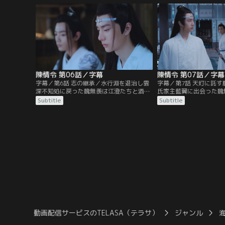
落の底へと落ちていった…。16年後、魏無
の率いる蘭陵金氏、そし
羨は莫家荘の一室で莫玄羽として目覚め
蘇藍氏も集まっていた。
る。蘭陵金氏宗主の隠し子だった莫玄羽
人の言葉から祠へと向か
が、自分の命と引き換えに…。
陳情令 第06話／字幕
陳情令 第07話／字幕
字幕／第6話 志の継承／水行淵を退治し雲
字幕／第7話 天灯に託
深不知処に戻った魏無羨は江澄たちと酒盛
氏家主藍翼に出会った魏
りをするが、その現場を藍忘機に目撃され
翼は2人に陰鉄の災いを
Subtitle
Subtitle
てしまう。魏無羨は藍忘機を術にかけて酒
して霊識は消滅する。寒
を飲ませるが、すぐに酔い潰れた藍忘機は
無羨だったが、天灯を揚
魏無羨の部屋で寝てしまう。翌朝、藍啓仁
対する金子軒の態度に激
は大いに怒って魏無羨や藍忘機に重い罰を
のケンカとなる。蘭氏の
与えるのだった。一方、藍曦臣は…。
も集まり協議する中、江
動画配信サービスのTELASA（テラサ）
ジャンル