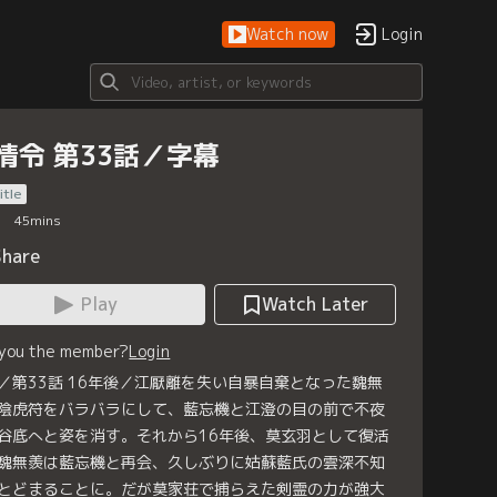
Watch now
Login
情令 第33話／字幕
itle
45
mins
Share
Play
Watch Later
 you the member?
Login
／第33話 16年後／江厭離を失い自暴自棄となった魏無
陰虎符をバラバラにして、藍忘機と江澄の目の前で不夜
谷底へと姿を消す。それから16年後、莫玄羽として復活
魏無羨は藍忘機と再会、久しぶりに姑蘇藍氏の雲深不知
とどまることに。だが莫家荘で捕らえた剣霊の力が強大