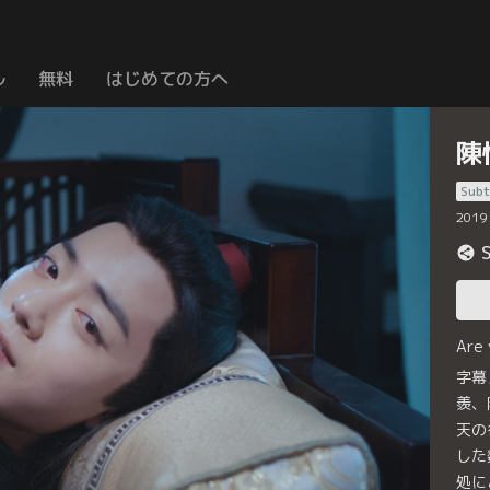
ル
無料
はじめての方へ
陳
Subt
2019
Are
字幕
羨、
天の
した
処に