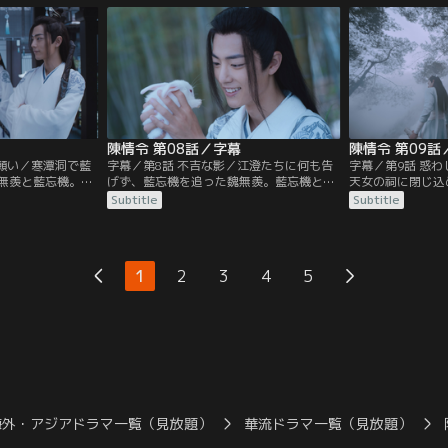
て藍忘機率いる姑
へ向かうことに。宿に招状を忘れ、取りに
温若寒が陰鉄の欠
魏無羨は墓守の老
戻った魏無羨だったが、日は暮れ閉まって
命じていたのだっ
うが…。
いた山門から無断で潜入したため…。
裏山に結界が張ら
陳情令 第08話／字幕
陳情令 第09話
す願い／寒潭洞で藍
字幕／第8話 不吉な影／江澄たちに何も告
字幕／第9話 惑
無羨と藍忘機。藍
げず、藍忘機を追った魏無羨。藍忘機と共
天女の祠に閉じ込
食い止めるよう託
に残りの陰鉄を探しに行くが、常に不気味
たち。襲い掛かる
Subtitle
Subtitle
潭洞から戻った魏
な梟にあとをつけられていた。潭州に入っ
は温晁だった。江
げる際、江厭離に
た2人は聶懐桑と遭遇、蒔花女の屋敷に陰
羨と藍忘機は幻音
怒、取っ組み合い
鉄があると突き止めるが、すでに温晁から
末し、村人たちも
宗主、江氏の宗主
陰鉄を奪われたあとだった。その頃、魏無
の像に埋まってい
1
2
3
4
5
宗主は…。
羨を追って蓮花塢をあとにした江澄は…。
たため、像が村人
海外・アジアドラマ一覧（見放題）
華流ドラマ一覧（見放題）