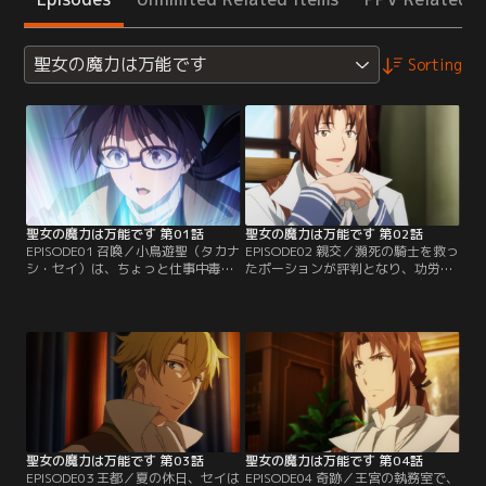
聖女の魔力は万能です
Sorting
聖女の魔力は万能です 第01話
聖女の魔力は万能です 第02話
EPISODE01 召喚／小鳥遊聖（タカナ
EPISODE02 親交／瀕死の騎士を救っ
シ・セイ）は、ちょっと仕事中毒な
たポーションが評判となり、功労者
20代の会社員。ある夜、残業を終え
であるセイは褒美として、研究所内
て帰宅すると突然光に包まれ、異世
にキッチンを設置してもらう。この
界の王宮に「聖女」として召喚され
世界には薬草を料理に使う習慣がな
てしまう。ところが、現れた王子は
かったが、薬草を加えたセイの手料
同じく召喚されたもう一人の少女に
理は、所長のヨハンも感心するほど
夢中で、放置されたセイは暇を持て
の美味しさだった。後日、セイはヨ
余す。そんな時、王宮敷地内で出会
ハンから第三騎士団の団長・アルベ
った青年・ジュードに案内されたの
ルトを紹介される。彼こそが…。
は薬用植物研究所…。
聖女の魔力は万能です 第03話
聖女の魔力は万能です 第04話
EPISODE03 王都／夏の休日、セイは
EPISODE04 奇跡／王宮の執務室で、