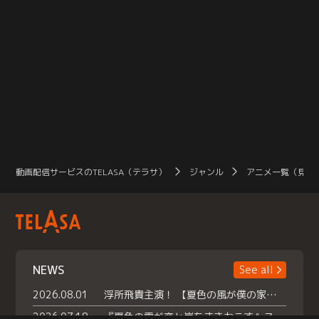
動画配信サービスのTELASA（テラサ）
ジャンル
アニメ一覧（見放
NEWS
See all
2026.08.01
浮所飛貴主演！ 【夏色の風が僕の家にやってきた】 本日よりテラサで独占配信スタート！
2026.07.18
『夏色の雲が恋と嵐をまきおこす』スペシャルメイキング 【Part1】2026年７月18日（土）23時30分～配信スタート！話題のシーンの裏側を大公開！豪華キャスト大集合！ 『武宮家 真夏の家族会議』開催！