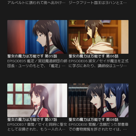
アルベルトに誘われて街へ出かけ
ジークフリート国王はヨハンとエア
る。人々の賑わいに瞳を輝かせるセ
ハルトからセイの優れた魔力につい
イの手を取り、優しくエスコートす
て報告を受ける。一方、当のセイも
るアルベルト。二人は一緒に街を歩
自らが人並み外れた魔力を持ってい
き、楽しいひとときを過ごす。別れ
ることを自覚していた。考えられる
際、アルベルトはセイに髪留めを贈
理由は「本物の聖女」だから。しか
る。その話を聞いたヨハンとエリザ
し、それを積極的に喧伝するつもり
ベスは、アルベルトの行動に込めら
はなく、できれば普通の人として過
れた彼の思いを察していた。
ごしたいと思っていた。ある日…。
聖女の魔力は万能です 第05話
聖女の魔力は万能です 第06話
EPISODE05 鑑定／宮廷魔道師団の師
EPISODE06 淑女／セイが魔法を正式
団長・ユーリのもとで、「鑑定」を
に学ぶにあたり、講師役はユーリが
受けることになったセイ。だが、セ
務めることになった。この機会にセ
イはユーリの鑑定魔法を無意識に弾
イの不思議な魔力をじっくり観察さ
いてしまう。それは彼女の魔力量が
せてもらおうと、すっかりご機嫌な
ユーリよりも多いことを物語ってい
ユーリ。とはいえ、指導は意外とス
た。確証はなかったが、魔力の特異
パルタで、セイは魔法を高速発動す
性からもセイが聖女であると判断し
る課題に苦しむ。そこで、より実戦
たユーリは、その件をジークフリー
的な練習で感覚を掴むため、アルベ
ト国王に報告。
ルトに頼み第三騎士団の訓練に参加
させてもらう。
聖女の魔力は万能です 第07話
聖女の魔力は万能です 第08話
EPISODE07 章間／セイと同時に聖女
EPISODE08 覚醒／念願だった禁書庫
として召喚された、もう一人の人物-
での書物閲覧を許されたセイは、よ
-御園愛良（ミソノ・アイラ）。セイ
り効果の高いポーションが作れない