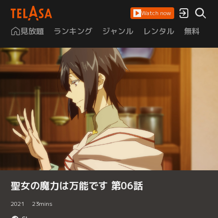
Watch now
見放題
ランキング
ジャンル
レンタル
無料
は
聖女の魔力は万能です 第06話
2021
23
mins