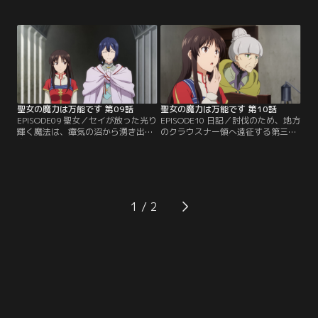
のように放置されることなくカイル
かと研究に没頭。過去の聖女は魔物
王子に保護されたものの、彼女は突
を殲滅する「聖女の術」という魔法
然の異世界に戸惑い、元の世界に戻
を使ったらしいが、記録がないため
れないと知り涙を流した。カイル王
詳しいことはユーリにもわからなか
子はそんなアイラの世話をやき、王
った。ある夜、この世界で出会った
立学園に編入させる。アイラ自身も
人たちのことを思い返していたセイ
自分にできることを頑張ろうと…。
の心に何かが湧き上がってくる。そ
の瞬間……。
聖女の魔力は万能です 第09話
聖女の魔力は万能です 第10話
EPISODE09 聖女／セイが放った光り
EPISODE10 日記／討伐のため、地方
輝く魔法は、瘴気の沼から湧き出る
のクラウスナー領へ遠征する第三騎
魔物たちを一掃した。その一件によ
士団。危険を伴う任務だったが、同
り、セイはますます周囲から聖女と
行するセイは薬草の一大産地である
して注目されるようになっていく。
クラウスナー領で、新たな薬草を学
そんな時、王宮内ではエリザベス
べることに期待していた。領主のダ
が、アイラにかかりきりのカイル王
ニエルはセイに薬師のコリンナを紹
子に詰め寄っていた。カイル王子は
介。コリンナは、この地で「製薬の
1
聖女と噂されているセイを否定する
祖」と呼ばれた薬師が残した日記を
発言をし、居合わせたセイは気まず
セイに読ませてくれる。
くなってしまう…。