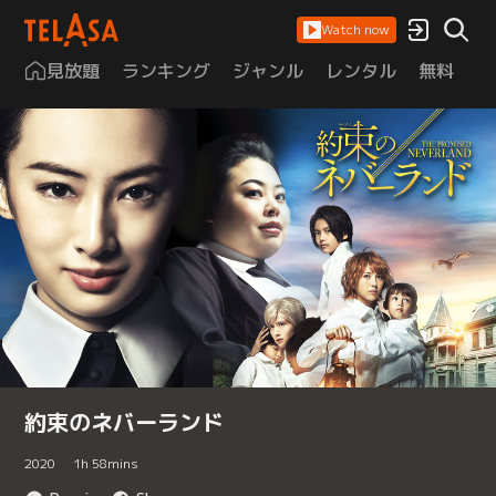
Watch now
見放題
ランキング
ジャンル
レンタル
無料
は
約束のネバーランド
2020
1
h
58
mins