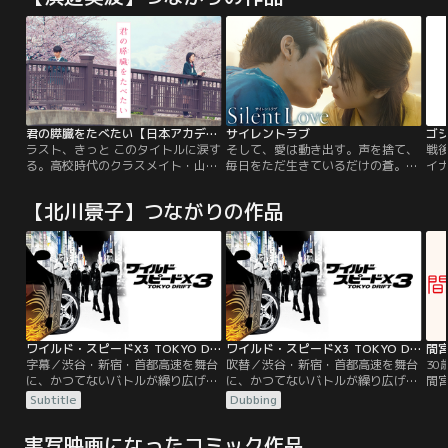
君の膵臓をたべたい【日本アカデミー新人俳優賞】【浜辺美波、北村匠海出演】
サイレントラブ
ゴジ
ラスト、きっと このタイトルに涙す
そして、愛は動き出す。声を捨て、
戦
る。高校時代のクラスメイト・山内
毎日をただ生きているだけの蒼。あ
イ
桜良の言葉をきっかけに母校の教師
る日、不慮の事故で視力を失い絶望
品
となった【僕】。彼は教え子と話す
の中でもがく音大生・美夏と出会
で
【北川景子】つながりの作品
うちに、彼女と過ごした数ヶ月を思
う。何があってもピアニストになる
る
い出していく。膵臓の病を患う彼女
という夢を諦めない美夏に心を奪わ
の
が書いていた「共病文庫」（＝闘病
れた蒼は、彼女をすべてから護ろう
れ
日記）を偶然見つけたことから、
とする。だが、美夏に想いを伝える
は
【僕】と桜良は次第に一緒に過ごす
方法は、そっと触れる人差し指とガ
ことに。だが、懸命に生きる彼女の
ムランボールの音色だけ。
日々はやがて、終わりを告げる。
ワイルド・スピードX3 TOKYO DRIFT／字幕【北川景子出演】
ワイルド・スピードX3 TOKYO DRIFT／吹替【北川景子出演】
字幕／渋谷・新宿・首都高速を舞台
吹替／渋谷・新宿・首都高速を舞台
3
に、かつてないバトルが繰り広げら
に、かつてないバトルが繰り広げら
間
れる！！無茶な暴走行為で地元にい
れる！！無茶な暴走行為で地元にい
兄
Subtitle
Dubbing
られなくなった高校生ショーンは父
られなくなった高校生ショーンは父
企
親の駐留する東京へやってきた。そ
親の駐留する東京へやってきた。そ
ル
実写映画になったコミック作品
こではじめて究極のドライブ・テ
こではじめて究極のドライブ・テ
性