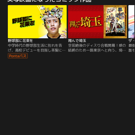
ク“ドリフト”に出会う。だがそれ
ク“ドリフト”に出会う。だがそれ
い
は、ドリフト・キングの異名をと
は、ドリフト・キングの異名をと
武
る、D.Kとの熾烈な戦いのはじまり
る、D.Kとの熾烈な戦いのはじまり
でもあった…。
でもあった…。
野球部に花束を
翔んで埼玉
ザ
中学時代の野球部生活に別れを告
空前絶後のディスり合戦開幕！娘の
最強
げ、高校デビューを目指し茶髪に染
結納のため一路東京へと向う、埼玉
誰
めて入学した黒田鉄平。夢見たバラ
在住の菅原家。道中、カーラジオか
し
色の高校生活は、うっかり野球部の
ら、ある伝説の物語が流れ始めた。
さ
見学に行ってしまい、あっけなくゲ
それは、東京屈指の名門校・白鵬堂
少
ームセット。新入生歓迎の儀式で
学院を舞台に、生徒会長・壇ノ浦百
以内
早々に坊主に逆戻り、、、練習以前
美（二階堂ふみ）と、アメリカ帰り
屋
に、グラウンド整備や白線引きにす
の転校生・麻実麗（GACKT）の出
「
ら怒鳴られる日々。おまけに一目惚
会いから語られる--。都会的で洗練
て
れした同級生は、なんと先輩の妹
された姿の麗だが、実は通行手形制
藤
（手を出したら、即死！）。
度の撤廃を求める…。
コ