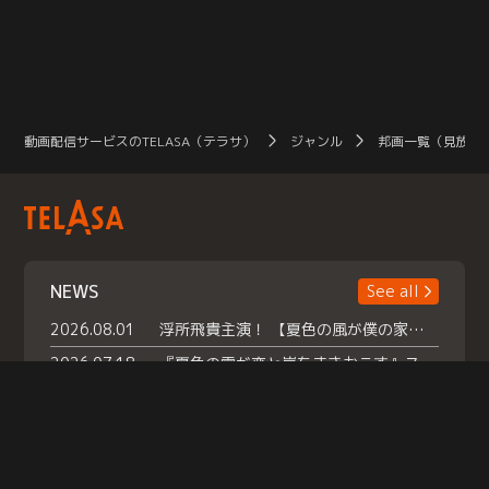
動画配信サービスのTELASA（テラサ）
ジャンル
邦画一覧（見放題
NEWS
See all
2026.08.01
浮所飛貴主演！ 【夏色の風が僕の家にやってきた】 本日よりテラサで独占配信スタート！
2026.07.18
『夏色の雲が恋と嵐をまきおこす』スペシャルメイキング 【Part1】2026年７月18日（土）23時30分～配信スタート！話題のシーンの裏側を大公開！豪華キャスト大集合！ 『武宮家 真夏の家族会議』開催！
2026.07.15
救命医・遥（今田）の《心揺さぶる過去》や、 麻酔科医・権野（船越英一郎）の《謎多きプライベート》など… 《知られざるエピソード》を独占配信！