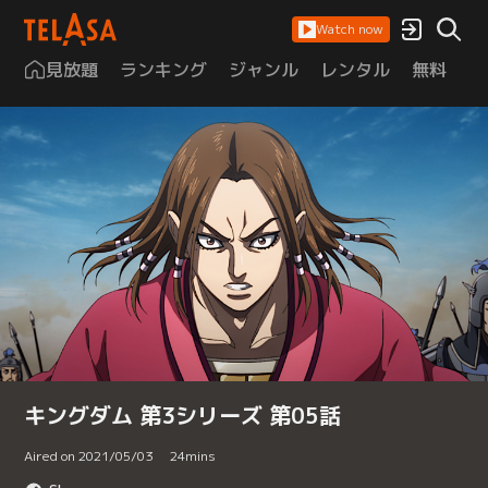
Watch now
見放題
ランキング
ジャンル
レンタル
無料
は
キングダム 第3シリーズ 第05話
Aired on 2021/05/03
24
mins