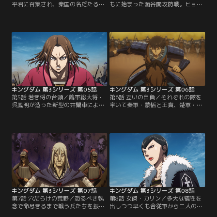
平君に召集され、秦国の名だたる将
もに始まった函谷関攻防戦。ヒョウ
軍が一堂に会した。そうそうたる
公将軍の下に配属された飛信隊は、
面々を前に昌平君は、国家存亡の危
隊長・信に率いられ、将軍直属
機を救う僅かな望みをかけた作戦を
の“ヒョウ公兵”とともに対する趙軍
発表する。それは、全軍で国門“函
を次々と撃破してゆく。ところが勢
谷関”にて敵を迎え撃つこと。この
いに乗っていたはずのヒョウ公軍の
作戦を受け、秦国を挙げた大軍勢が
動きが突然止まる。実はヒョウ公軍
函谷関へと集結。その中には信
は、趙軍総大将・李牧が全幅の信頼
の“飛信隊”、信と同世代の将、王賁
を寄せる副将・慶舎が張り巡らした
率いる“玉鳳隊”、蒙恬率いる…。
罠にいつの間にか…。【提供：バン
【提供：バンダイチャンネル】
ダイチャンネル】
キングダム 第3シリーズ 第05話
キングダム 第3シリーズ 第06話
第5話 若き将の台頭／魏軍総大将・
第6話 互いの自負／それぞれの隊を
呉鳳明が造った新型の井闌車によっ
率いて秦軍・蒙恬と王賁、楚軍・項
て危機に陥った函谷関。だが望楼に
翼と白麗が相まみえた。若き将たち
立つ将軍・桓騎は不敵に笑いそれを
が戦場にて熱い火花を散らす！一
見据える。一方、楚軍の大軍勢と対
方、秦軍の元王騎軍軍長・録嗚未
する蒙武と騰の連合軍では、いつも
は、楚国第一軍を率いる将軍・臨武
は血気盛んな蒙武が静かに戦況を見
君と戦っていたが、自らの武力に絶
守っていた。父・蒙武からこの戦い
対の自信を持ち、数々の修羅場を潜
の目的を聞いていた蒙恬は、父の意
り抜けてきた臨武君を相手に苦戦を
図を汲んで自身の楽華隊を率いて激
強いられる。【提供：バンダイチャ
闘を繰り広げる。【提供：バンダイ
ンネル】
チャンネル】
キングダム 第3シリーズ 第07話
キングダム 第3シリーズ 第08話
第7話 穴だらけの荒野／恐るべき執
第8話 女傑・カリン／多大な犠牲を
念で命尽きるまで戦う兵たちを振り
出しつつ早くも合従軍から二人の将
切り、ついに信が趙軍の将・万極の
軍を討ち取った秦軍。だが合従軍に