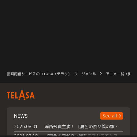
動画配信サービスのTELASA（テラサ）
ジャンル
アニメ一覧（見放
NEWS
See all
2026.08.01
浮所飛貴主演！ 【夏色の風が僕の家にやってきた】 本日よりテラサで独占配信スタート！
2026.07.18
『夏色の雲が恋と嵐をまきおこす』スペシャルメイキング 【Part1】2026年７月18日（土）23時30分～配信スタート！話題のシーンの裏側を大公開！豪華キャスト大集合！ 『武宮家 真夏の家族会議』開催！