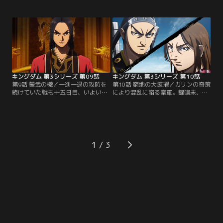
もとへと辿り着いた。数多の“怨
はまだ多くの将がいる。楚軍はここ
念”を背負う禍々しい姿を見た信
で、第二軍を率いる将軍・カリンに
は、万極がかつて“長平”の地
第二軍とあわせ第一軍の指揮を任せ
で、“秦六将”の白起が行った大虐殺
るが自身の第二軍は動かさず第一軍
から逃れた生き残りだと知る。凄ま
にのみ戦いを強いるカリン。さらに
じい憎しみから秦国の民を無差別に
本陣に「全軍大いなる凡戦を連ねて
殺してきた万極に激しい怒りととも
十日後に函谷関を落とすべし」と進
に同情の思いも抱く信。【提供：バ
言。【提供：バンダイチャンネル】
ンダイチャンネル】
キングダム 第3シリーズ 第09話
キングダム 第3シリーズ 第10話
第9話 蒙武の檄／一進一退の攻防を
第10話 窮地の大抜擢／カリンの奇策
続けていた戦も十五日目、いよいよ
により混乱に陥る秦軍。録嗚未、干
双方全軍を挙げての戦いが始まっ
央が奮闘し何とか危機を脱するも、
た。力を温存していた秦軍主力の蒙
カリンの本当の狙いは別にあり再び
武軍も進軍を開始。大将軍・蒙武の
秦軍は窮地に立たされる。この状況
檄によって敵陣へと突撃した兵たち
に将軍・騰は急遽左右の軍の指揮官
の激闘が続くも、なぜか味方の後続
の入れ替えを決断。新たな指揮官と
が来る気配がなく困惑が広がってゆ
して蒙恬と王賁を抜擢する。一方函
1
く。だがここでついに蒙武が、今ま
谷関では、魏軍総大将・呉鳳明が持
での自らの戦い方を覆す戦法に打っ
ち込んだ新兵器が国門を守る将たち
て出る！【提供：バンダイチャンネ
を驚愕させ…。【提供：バンダイチ
ル】
ャンネル】