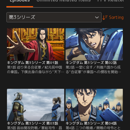
第3シリーズ
Sorting
キングダム 第3シリーズ 第01話
キングダム 第3シリーズ 第02話
第1話 迫り来る合従軍／紀元前中国
第2話 一堂に会す／列強六国から成
の秦国。下僕出身の身ながら“天下
る“合従軍”が秦国への侵攻を開始。
の大将軍”を目指す信は、武功を重
危機的状況打開のため、軍総司令・
ね、千人の部下を抱える“千人将”と
昌平君は、東の斉国と交渉し、合従
なっていた。自ら率いる“飛信隊”に
軍からの離反を促そうと考える。一
軍師・河了貂を迎え戦いに明け暮れ
方いまだ状況を把握しきれないま
ていた信。そんな中、独自に各地の
ま、“雷原”の地で侵攻中の魏軍に追
様子を探っていた、今は亡き大将
いついた飛信隊がそこで目にしたの
軍・王騎の軍の軍長だった録嗚未、
は、魏軍総大将・呉鳳明自ら指揮を
干央と再会した信は彼らから…。
執る大軍を相手に、少ない兵数で善
【提供：バンダイチャンネル】
戦を繰り広げる秦軍の姿。【提供：
バンダイチャンネル】
キングダム 第3シリーズ 第03話
キングダム 第3シリーズ 第04話
第3話 函谷関攻防戦／軍総司令・昌
第4話 二つの戦場／開戦の号令とと