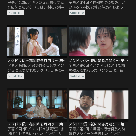
字幕／第3回／ドンジュと暮らすこ
字幕／第4回／情報を得るため、ノ
とになったノクドゥは、村の女性た
クドゥは村の女性と仲良くしようと
ちに正体がバレないよう四苦八苦し
するも失敗し、ドンジュの両手にや
Subtitle
Subtitle
ながら生活する。一方ドンジュは、
けどを負わせてしまう。ドンジュの
ノクドゥが都で出会った青年である
世話をしていたノクドゥは、突然ド
とは夢にも思わず、世話の焼ける女
ンジュからお姉さんと呼んでもいい
性だと呆れ返っていた。そんなある
かと問われ、その可愛さに動揺し慌
夜、ノクドゥは寡婦村を守る女性た
ててその場を立ち去る。その夜、ノ
ちの集会に出くわす。頭領を探るた
クドゥは寡婦の魂を慰めるという怪
め後を追うが見つかってしまい…。
しげな行列を目撃し、後をつける
が…。
ノクドゥ伝～花に降る月明り～ 第05話／字幕
ノクドゥ伝～花に降る月明り～ 第06話／字幕
字幕／第5回／男であることをドン
字幕／第6回／ノクドゥに苦手な舞
ジュに気づかれたノクドゥ。男の声
を教えてもらったドンジュは、彼を
を聞いて駆けつけた行首たちにも正
意識し始める。そんな女心を知る由
Subtitle
Subtitle
体を知られそうになるが、なんとか
もないノクドゥもまた、彼女を気に
その場を乗り切る。ドンジュは恋仲
かけていた。そんな中、ドンジュは
の奥方と村で待ち合わせしていると
皆が捜している男がノクドゥだと気
いうノクドゥの言い訳を疑いつつも
づき、彼を早く逃がそうとする。だ
秘密を守るが、厳しく彼を監視す
が、以前妓楼で問題を起こした両班
る。そんな中、ノクドゥは寡婦村に
が、ドンジュへ仕返しをするため強
忍び込んだ男に出くわしたと嘘をつ
引に水揚げを迫ってきて…。
き…。
ノクドゥ伝～花に降る月明り～ 第07話／字幕
ノクドゥ伝～花に降る月明り～ 第08話／字幕
字幕／第7回／ノクドゥは両班に水
字幕／第8回／漢陽へ行き何食わぬ
揚げされそうになったドンジュを養
顔でノクドゥと合流したドンジュ。