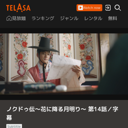
Watch now
見放題
ランキング
ジャンル
レンタル
無料
は
ノクドゥ伝～花に降る月明り～ 第14話／字
幕
Subtitle