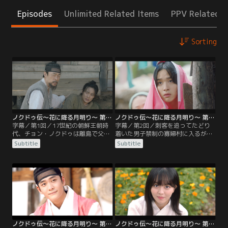
Episodes
Unlimited Related Items
PPV Related I
Sorting
ノクドゥ伝～花に降る月明り～ 第01話／字幕
ノクドゥ伝～花に降る月明り～ 第02話／字幕
字幕／第1回／17世紀の朝鮮王朝時
字幕／第2回／刺客を追ってたどり
代、チョン・ノクドゥは離島で父チ
着いた男子禁制の寡婦村に入るが、
ョン・ユンジョ、兄ファンテと暮ら
追い出されたノクドゥ。潜入するた
Subtitle
Subtitle
していた。ある日、家族が謎の刺客
めの策を講じる中、村へ逃げ込もう
に襲われ、原因は自分にあると考え
とする女性を目撃する。彼女と服を
たノクドゥは、自分の正体を知るた
交換し窮地を救ったノクドゥは、そ
めに都へ向かい、男装したトン・ド
の女装姿で村へ入ることに成功！そ
ンジュと出会う。王・光海君に矢を
こで、横柄な両班に立ち向かうドン
放つべく物陰に潜んでいたドンジュ
ジュの姿に目を奪われる。なんとそ
は、ノクドゥとともに捕らえられ
の彼女と同じ部屋で暮らすことにな
て…。
り…。
ノクドゥ伝～花に降る月明り～ 第03話／字幕
ノクドゥ伝～花に降る月明り～ 第04話／字幕