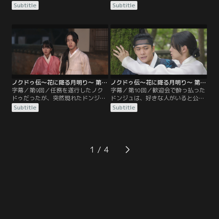
女に迎え、母娘として寡婦村で同居
2人で街へ買い物に行き、ノクドゥ
Subtitle
Subtitle
を開始する。ムウォル団のキム・ス
は手先の器用なドンジュに任務に必
クは、殺人の任務を果たさなかった
要な道具を作ってもらう。散歩中ブ
ノクドゥに新たな命令を下す。ノク
ランコを見て顔を曇らせたドンジュ
ドゥはドンジュが飼いたがっていた
に、ノクドゥは優しく声をかける。
ヒヨコを2羽贈り、任務をこなすた
その夜、ドンジュはかつて家族と暮
め漢陽へ。1人になったドンジュ
らしていた家を訪れる。そこで出く
は、ノクドゥのことが頭から離れ
わしたのはチャ・ユルムだった。
ず…。
ノクドゥ伝～花に降る月明り～ 第09話／字幕
ノクドゥ伝～花に降る月明り～ 第10話／字幕
字幕／第9回／任務を遂行したノク
字幕／第10回／歓迎会で酔っ払った
ドゥだったが、突然現れたドンジュ
ドンジュは、好きな人がいると公
とともに危機に直面！ユルムのおか
言。その発言を聞いたノクドゥは、
Subtitle
Subtitle
げでその場を乗り切り、ノクドゥは
ドンジュが誰を好きなのかが気にな
ムウォル団への入団に一歩近づく。
って仕方がない。一方、恋人に会い
その頃妓楼では、ノクドゥの帰りを
に村に来たというノクドゥの嘘を信
歓迎する宴会の準備をしていた。一
じているドンジュは、自分の気持ち
方、隠れて暮らしていたユンジョと
を悟られまいと彼を突き放す。そん
1
ファンテは再び襲われ、ファン将軍
な中、ノクドゥは島で襲われた原因
とその娘エンドゥは漢陽を訪れる。
が王と関係しているという情報を得
る。