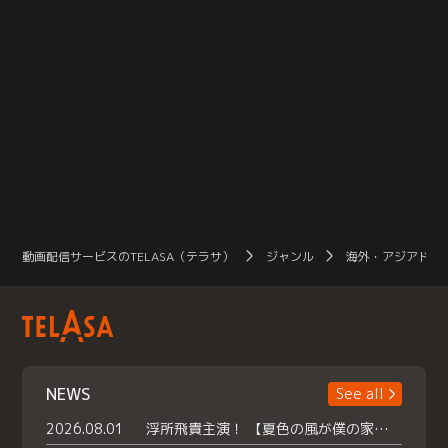
動画配信サービスのTELASA（テラサ）
ジャンル
海外・アジアドラ
NEWS
See all
2026.08.01
浮所飛貴主演！ 【夏色の風が僕の家にやってきた】 本日よりテラサで独占配信スタート！