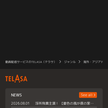
動画配信サービスのTELASA（テラサ）
ジャンル
海外・アジアドラ
NEWS
See all
2026.08.01
浮所飛貴主演！ 【夏色の風が僕の家にやってきた】 本日よりテラサで独占配信スタート！