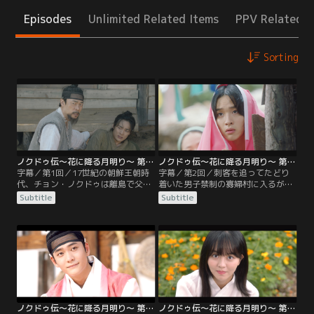
Episodes
Unlimited Related Items
PPV Related I
Sorting
ノクドゥ伝～花に降る月明り～ 第01話／字幕
ノクドゥ伝～花に降る月明り～ 第02話／字幕
字幕／第1回／17世紀の朝鮮王朝時
字幕／第2回／刺客を追ってたどり
代、チョン・ノクドゥは離島で父チ
着いた男子禁制の寡婦村に入るが、
ョン・ユンジョ、兄ファンテと暮ら
追い出されたノクドゥ。潜入するた
Subtitle
Subtitle
していた。ある日、家族が謎の刺客
めの策を講じる中、村へ逃げ込もう
に襲われ、原因は自分にあると考え
とする女性を目撃する。彼女と服を
たノクドゥは、自分の正体を知るた
交換し窮地を救ったノクドゥは、そ
めに都へ向かい、男装したトン・ド
の女装姿で村へ入ることに成功！そ
ンジュと出会う。王・光海君に矢を
こで、横柄な両班に立ち向かうドン
放つべく物陰に潜んでいたドンジュ
ジュの姿に目を奪われる。なんとそ
は、ノクドゥとともに捕らえられ
の彼女と同じ部屋で暮らすことにな
て…。
り…。
ノクドゥ伝～花に降る月明り～ 第03話／字幕
ノクドゥ伝～花に降る月明り～ 第04話／字幕