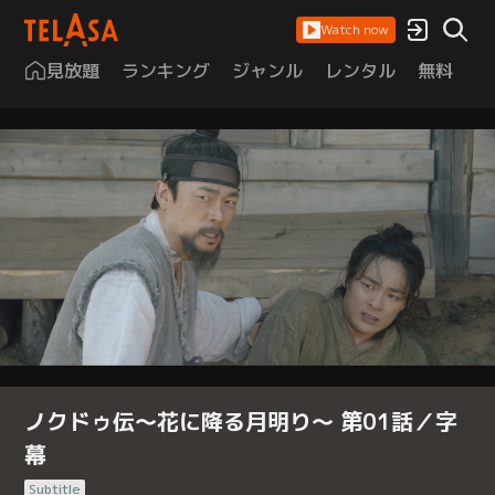
Watch now
見放題
ランキング
ジャンル
レンタル
無料
は
ノクドゥ伝～花に降る月明り～ 第01話／字
幕
Subtitle