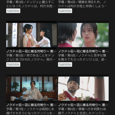
字幕／第3回／ドンジュと暮らすこ
字幕／第4回／情報を得るため、ノ
とになったノクドゥは、村の女性た
クドゥは村の女性と仲良くしようと
ちに正体がバレないよう四苦八苦し
するも失敗し、ドンジュの両手にや
Subtitle
Subtitle
ながら生活する。一方ドンジュは、
けどを負わせてしまう。ドンジュの
ノクドゥが都で出会った青年である
世話をしていたノクドゥは、突然ド
とは夢にも思わず、世話の焼ける女
ンジュからお姉さんと呼んでもいい
性だと呆れ返っていた。そんなある
かと問われ、その可愛さに動揺し慌
夜、ノクドゥは寡婦村を守る女性た
ててその場を立ち去る。その夜、ノ
ちの集会に出くわす。頭領を探るた
クドゥは寡婦の魂を慰めるという怪
め後を追うが見つかってしまい…。
しげな行列を目撃し、後をつける
が…。
ノクドゥ伝～花に降る月明り～ 第05話／字幕
ノクドゥ伝～花に降る月明り～ 第06話／字幕
字幕／第5回／男であることをドン
字幕／第6回／ノクドゥに苦手な舞
ジュに気づかれたノクドゥ。男の声
を教えてもらったドンジュは、彼を
を聞いて駆けつけた行首たちにも正
意識し始める。そんな女心を知る由
Subtitle
Subtitle
体を知られそうになるが、なんとか
もないノクドゥもまた、彼女を気に
その場を乗り切る。ドンジュは恋仲
かけていた。そんな中、ドンジュは
の奥方と村で待ち合わせしていると
皆が捜している男がノクドゥだと気
いうノクドゥの言い訳を疑いつつも
づき、彼を早く逃がそうとする。だ
秘密を守るが、厳しく彼を監視す
が、以前妓楼で問題を起こした両班
る。そんな中、ノクドゥは寡婦村に
が、ドンジュへ仕返しをするため強
忍び込んだ男に出くわしたと嘘をつ
引に水揚げを迫ってきて…。
き…。
ノクドゥ伝～花に降る月明り～ 第07話／字幕
ノクドゥ伝～花に降る月明り～ 第08話／字幕
字幕／第7回／ノクドゥは両班に水
字幕／第8回／漢陽へ行き何食わぬ
揚げされそうになったドンジュを養
顔でノクドゥと合流したドンジュ。