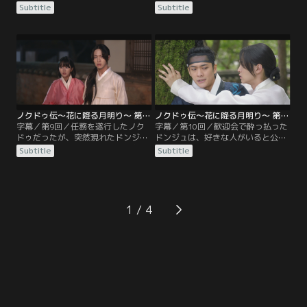
女に迎え、母娘として寡婦村で同居
2人で街へ買い物に行き、ノクドゥ
Subtitle
Subtitle
を開始する。ムウォル団のキム・ス
は手先の器用なドンジュに任務に必
クは、殺人の任務を果たさなかった
要な道具を作ってもらう。散歩中ブ
ノクドゥに新たな命令を下す。ノク
ランコを見て顔を曇らせたドンジュ
ドゥはドンジュが飼いたがっていた
に、ノクドゥは優しく声をかける。
ヒヨコを2羽贈り、任務をこなすた
その夜、ドンジュはかつて家族と暮
め漢陽へ。1人になったドンジュ
らしていた家を訪れる。そこで出く
は、ノクドゥのことが頭から離れ
わしたのはチャ・ユルムだった。
ず…。
ノクドゥ伝～花に降る月明り～ 第09話／字幕
ノクドゥ伝～花に降る月明り～ 第10話／字幕
字幕／第9回／任務を遂行したノク
字幕／第10回／歓迎会で酔っ払った
ドゥだったが、突然現れたドンジュ
ドンジュは、好きな人がいると公
とともに危機に直面！ユルムのおか
言。その発言を聞いたノクドゥは、
Subtitle
Subtitle
げでその場を乗り切り、ノクドゥは
ドンジュが誰を好きなのかが気にな
ムウォル団への入団に一歩近づく。
って仕方がない。一方、恋人に会い
その頃妓楼では、ノクドゥの帰りを
に村に来たというノクドゥの嘘を信
歓迎する宴会の準備をしていた。一
じているドンジュは、自分の気持ち
方、隠れて暮らしていたユンジョと
を悟られまいと彼を突き放す。そん
1
ファンテは再び襲われ、ファン将軍
な中、ノクドゥは島で襲われた原因
とその娘エンドゥは漢陽を訪れる。
が王と関係しているという情報を得
る。