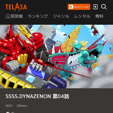
Watch now
見放題
ランキング
ジャンル
レンタル
無料
は
SSSS.DYNAZENON 第04話
2021
23
mins