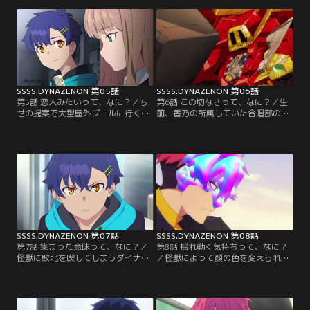
く蓬たちだが心揺らぐままに怪獣と
が二人の関係は少しずつ打ち解けて
の戦いに臨むことになってしまう。
ゆく。怪獣が出たと聞いて風邪の蓬
心を一つにしなければダイナゼノン
を置いて戦いに向かうが--。【提
は真の力を引き出せない。【提供：
供：バンダイチャンネル】
バンダイチャンネル】
SSSS.DYNAZENON 第05話
SSSS.DYNAZENON 第06話
第5話 恋人みたいって、なに？／ち
第6話 この切なさって、なに？／生
せの提案で大型屋外プールに行くこ
前、香乃の所属していた合唱部のOB
となる蓬たちだがそこには意外な同
に香乃の死にまつわる噂を聞いてし
行者がいた。ガウマはとある作戦の
まう夢芽。一方、二日酔いから目覚
ため蓬と夢芽に恋人のフリをするよ
めた暦はダイナストライカーを失く
うに命じる。【提供：バンダイチャ
していることに気付く。ガウマに責
ンネル】
められる暦は昨晩怪獣優生思想のム
ジナと会っていたことを思い出す。
【提供：バンダイチャンネル】
SSSS.DYNAZENON 第07話
SSSS.DYNAZENON 第08話
第7話 集まった意味って、なに？／
第8話 揺れ動く気持ちって、なに？
怪獣に敗北を喫してしまうダイナゼ
／怪獣によって顔の色を変えられて
ノン。そこに現れる謎の巨人。怪獣
しまったガウマ。蓬たちを集め、怪
を追ってきた二人組に協力を仰がれ
獣の捕獲作戦を開始する。【提供：
たガウマだがそれを断ってしまう。
バンダイチャンネル】
再び怪獣に挑むが傷を負ったダイナ