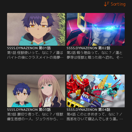
Sorting
SSSS.DYNAZENON 第01話
SSSS.DYNAZENON 第02話
第1話 怪獣使いって、なに？／蓬は
第2話 戦う理由って、なに？／蓬と
バイトの後にクラスメイトの南夢芽
夢芽は怪獣と戦った街へ訪れ、その
と会う約束をする。しかし、約束の
惨状を目の当たりにする。蓬たちは
時間になってそこに現れたのは前日
ダイナゼノンの操縦訓練を開始する
に出会った怪獣使いを名乗る謎の男
が時を待たずしてまたもや怪獣が現
ガウマだった。【提供：バンダイチ
れてしまう。【提供：バンダイチャ
ャンネル】
ンネル】
SSSS.DYNAZENON 第03話
SSSS.DYNAZENON 第04話
第3話 裏切り者って、なに？／怪獣
第4話 このときめきって、なに？／
優生思想の一人、ジュウガから、か
風邪をひいて寝込んでしまう蓬。ガ
つてガウマに裏切られたという話を
ウマは夢芽に見舞いに行くように唆
聞かされる蓬。ガウマに不信感を抱
す。突然の夢芽の来訪に戸惑う蓬だ