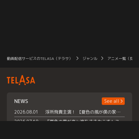
動画配信サービスのTELASA（テラサ）
ジャンル
アニメ一覧（見放
NEWS
See all
2026.08.01
浮所飛貴主演！ 【夏色の風が僕の家にやってきた】 本日よりテラサで独占配信スタート！
2026.07.18
『夏色の雲が恋と嵐をまきおこす』スペシャルメイキング 【Part1】2026年７月18日（土）23時30分～配信スタート！話題のシーンの裏側を大公開！豪華キャスト大集合！ 『武宮家 真夏の家族会議』開催！
2026.07.15
救命医・遥（今田）の《心揺さぶる過去》や、 麻酔科医・権野（船越英一郎）の《謎多きプライベート》など… 《知られざるエピソード》を独占配信！