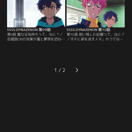
ゼノンはピンチに立たされる。【提
供：バンダイチャンネル】
SSSS.DYNAZENON 第09話
SSSS.DYNAZENON 第10話
第9話 重なる気持ちって、なに？／
第10話 思い残した記憶って、なに？
合唱部OBの双葉が蓬と夢芽を訪ねて
／次々に姿を消す人々。かつてない
くる。夢芽は香乃の死にまつわる話
強大な力が街を襲っていた。蓬はダ
を聞き動揺する。一方、ちせは秘密
イナソルジャーに導かれるまま消え
を抱え孤立していた。【提供：バン
た夢芽たちを追って怪獣の体内へと
ダイチャンネル】
飛び込む。そこには時空の歪められ
た過去の世界が広がっていた。【提
供：バンダイチャンネル】
1