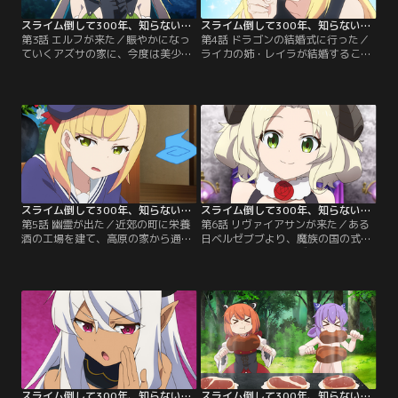
チャンネル】
スライム倒して300年、知らないうちにレベルMAXになってました 第03話
スライム倒して300年、知らないうちにレベルMAXになってました 第04話
第3話 エルフが来た／賑やかになっ
第4話 ドラゴンの結婚式に行った／
ていくアズサの家に、今度は美少女
ライカの姉・レイラが結婚すること
エルフ・ハルカラが助けを求めてや
になり、レッドドラゴンの故郷--ロ
ってくる。どうやら彼女の作った栄
ッコー火山に向かうアズサたち。式
養酒が原因で、恐ろしい上級魔族・
は大勢集まった巨大なレッドドラゴ
ベルゼブブの恨みを買ってしまった
ンたちで大賑わい。アズサもレイラ
様子。スローライフを壊しかねない
の結婚を祝い、式も和気藹々と進む
面倒ごとは避けたいものの、かとい
のだが、そこにレッドドラゴンと因
って放っておくこともできないアズ
縁深いブルードラゴンが大挙して襲
サは、しぶしぶ彼女を匿うことにす
撃にきて--！？【提供：バンダイチ
るのだが……！？【提供：バンダイ
ャンネル】
チャンネル】
スライム倒して300年、知らないうちにレベルMAXになってました 第05話
スライム倒して300年、知らないうちにレベルMAXになってました 第06話
第5話 幽霊が出た／近郊の町に栄養
第6話 リヴァイアサンが来た／ある
酒の工場を建て、高原の家から通う
日ベルゼブブより、魔族の国の式典
ようになったハルカラ。だがすぐ
への招待を受けたアズサ。聞けばラ
に、毎晩疲れ切った姿で帰宅するよ
イカの故郷でドラゴン同士の抗争を
うになってしまう。どうやら工場に
抑えた事が魔王様から高く評価され
幽霊が出るという噂が立ち、一人で
たらしい。大変名誉なこと、と家族
働くことになってしまっているらし
で参加しようとするアズサだが一つ
い。幽霊が大の苦手であるアズサ。
問題があった。それはロザリーだけ
とはいえハルカラの過労を見過ごす
ドレスを着れないこと。【提供：バ
わけにもいかず…。【提供：バンダ
ンダイチャンネル】
イチャンネル】
スライム倒して300年、知らないうちにレベルMAXになってました 第07話
スライム倒して300年、知らないうちにレベルMAXになってました 第08話