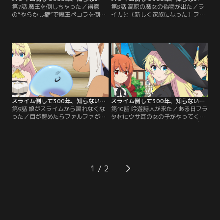
第7話 魔王を倒しちゃった／得意
第8話 高原の魔女の偽物が出た／ラ
の“やらかし癖”で魔王ペコラを倒し
イカと（新しく家族になった）フラ
てしまい、ハルカラが地下牢に閉じ
ットルテは普段から言い争ってばか
込められてしまった！刻一刻と迫る
り。元々種族の因縁がある二人だけ
彼女の処刑をなんとしても避けたい
れど、最近はどうやらお肉を沢山食
アズサは、家族の助けを借りて薬を
べることが出来ていないのがイライ
作り、ベルゼブブの手引きを受け救
ラに繋がっているようだ。そんな中
護室へ向かう。途中に立ち塞がる魔
タイミング良く現れたギルドのナタ
族幹部を誤魔化し、退け、やがて遂
リーさんから、「大量発生している
に魔王ペコラの眠るベッドへ到達す
野生のロングハンマーイノシシを退
る。ところが……！！【提供：バン
治して欲しい」という…。【提供：
ダイチャンネル】
バンダイチャンネル】
スライム倒して300年、知らないうちにレベルMAXになってました 第09話
スライム倒して300年、知らないうちにレベルMAXになってました 第10話
第9話 娘がスライムから戻れなくな
第10話 吟遊詩人が来た／ある日フラ
った／目が醒めたらファルファがス
タ村にウサ耳の女の子がやってく
ライムの姿になっていた！もちろ
る。リュートを激しくつま弾きデス
ん、スライムの精霊だからスライム
ボイスを轟かせる彼女は、鳴かず飛
の姿になってもおかしくないのだ
ばずの吟遊詩人・スキファノイア。
が、妹のシャルシャに聞いても「初
ツアー中に目の前で倒れてしまった
めてのことで、元の姿に戻るかどう
彼女を見て、「メジャーデビューを
かすらわからない」と悲観にくれて
目指し上京するも、いい年になって
1
しまう。そこでアズサは、シャルシ
もフリーターを続ける売れないバン
ャやベルゼブブと共に、各地の「変
ドマンのような悲哀」を感じたアズ
わったスライム」に会いに行き…。
サは…。【提供：バンダイチャンネ
【提供：バンダイチャンネル】
ル】