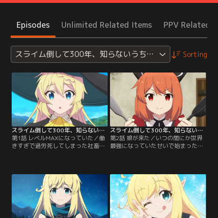
Episodes
Unlimited Related Items
PPV Related I
スライム倒して300年、知らないうちにレベルMAXにな
Sorting
スライム倒して300年、知らないうちにレベルMAXになってました 第01話
スライム倒して300年、知らないうちにレベルMAXになってました 第02話
第1話 レベルMAXになっていた／働
第2話 娘が来た／いつの間にか世界
きすぎで過労死してしまった社畜
最強になっていたせいで始まった、
OL・相沢梓は、（前世の反省を活か
弟子のドラゴン娘・ライカとの生活
し）転生した異世界で永遠のスロー
は、アズサの日常にこれまで知らな
ライフを満喫することにする。しか
かった楽しさをもたらした。だがそ
し--それから300年後。生計の足し
んなある日、アズサを「ママ」と呼
に毎日倒し続けたスライムの経験値
ぶ小さな女の子が現れる。【提供：
で、いつの間にか【レベル99＝世界
バンダイチャンネル】
最強】になっていることが発覚。そ
の噂は広まり、次々トラブルが舞い
込んできて--！？【提供：バンダイ