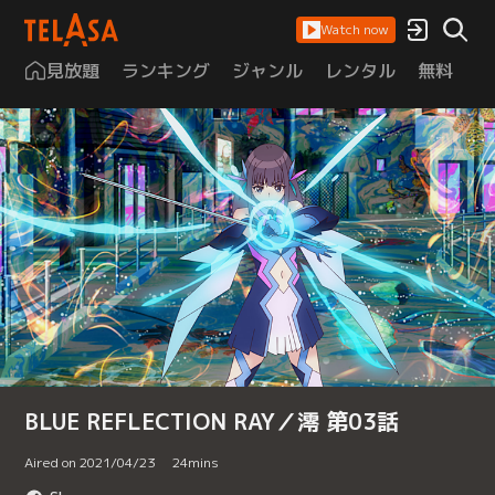
Watch now
見放題
ランキング
ジャンル
レンタル
無料
は
BLUE REFLECTION RAY／澪 第03話
Aired on 2021/04/23
24
mins