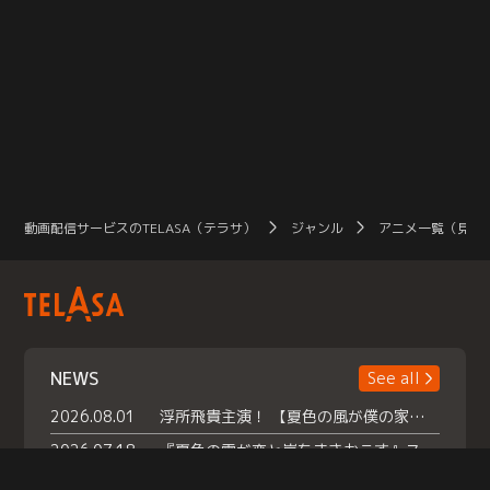
動画配信サービスのTELASA（テラサ）
ジャンル
アニメ一覧（見放
NEWS
See all
2026.08.01
浮所飛貴主演！ 【夏色の風が僕の家にやってきた】 本日よりテラサで独占配信スタート！
2026.07.18
『夏色の雲が恋と嵐をまきおこす』スペシャルメイキング 【Part1】2026年７月18日（土）23時30分～配信スタート！話題のシーンの裏側を大公開！豪華キャスト大集合！ 『武宮家 真夏の家族会議』開催！
2026.07.15
救命医・遥（今田）の《心揺さぶる過去》や、 麻酔科医・権野（船越英一郎）の《謎多きプライベート》など… 《知られざるエピソード》を独占配信！