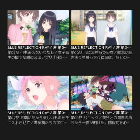
彼女たちは陽桜莉たちと違い、フラ
く、すでに家を出て入寮の手続きも
グメントを奪い取ることを目的とし
進めているという。熱い想いを受け
ていた。同じリフレクターが少女を
取った陽桜莉たちは、モモを含めた
傷つけていた事実に、ショックを隠
4人での活動をスタートさせる。
せない陽桜莉と瑠夏。【提供：バン
【提供：バンダイチャンネル】
ダイチャンネル】
BLUE REFLECTION RAY／澪 第05話
BLUE REFLECTION RAY／澪 第06話
第05話 何もみえないわたし／女子高
第06話 心に茨を持つ少女／敗北が続
生の間で話題の交流アプリ『HO-
き焦りを募らせる仁菜は、詩とのバ
KAGO（放課後）』。そこで気にな
ディ関係を解消。次にバディ相手と
る投稿を見つけた都は、『由紀姫』
して望んだのは、“お姉さま”こと美
と名乗る投稿者にコンタクトを試み
弦だった。仁菜にとって美弦は、自
る。由紀姫に悩みを打ち明けた少女
分自身の過去すべてを捧げた人物で
たちは、うちに秘めた苦しみや、悲
あり、その出会いは特別なものだっ
しい想いが綺麗さっぱり消えると言
た。不遇の子供時代、母との決別、
う。同じ頃、詩も由紀姫に目をつ
ピンクのキャリーケース、詩集…。
け、本人を探し出そうとしていた。
仁菜の仄暗い過去が蘇る。【提供：
【提供：バンダイチャンネル】
バンダイチャンネル】
BLUE REFLECTION RAY／澪 第07話
BLUE REFLECTION RAY／澪 第08話
第07話 お願いだから欲しいものを手
第08話 パニック／美弦との最悪の再
に入れさせて／陽桜莉たちの学生寮
会から一夜が明けた。陽桜莉を心配
で毎年行われる『七夕祭り』。短冊
する瑠夏たちだったが、本人は普段
に願いごとを書き終えた陽桜莉は、
通りに振る舞う。その姿に耐え切れ
美弦と過ごした幼い頃の七夕を思い
なくなったのは瑠夏だった。一方、