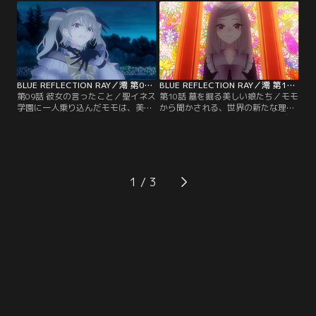
出す。あの日は、雨が降ってい
美弦と共鳴し、自分たちがバディだ
た…。一方、美弦の過去を知った仁
ったことを知ったモモは、真相を探
菜は、陽桜莉への嫉妬心から大胆な
るため単独で行動し始める。それぞ
行動に出ようとしていた。七夕の夜
れの想いが別の方向へと向く中、再
に集う少女たち。そして今、1つの
び想いの暴走が起きる。【提供：バ
願いが叶おうとしていた…。【提
ンダイチャンネル】
供：バンダイチャンネル】
BLUE REFLECTION RAY／澪 第09話
BLUE REFLECTION RAY／澪 第10話
第09話 彼女の言ったこと／聖イネス
第10話 墓を掘る美しい娘たち／モモ
学園に一人乗り込んだモモは、美弦
から聞かされる、世界の新たな理。
と対峙する。出迎えた美弦は、モモ
さらに美弦は、今日から3日後、自
が言葉にできずにいた違和感の正体
分たちがしてきたことの意味が分か
を、次々と明らかにしていく。モモ
るとモモに告げていた。都は3日を
と美弦の過去、そして世界の新たな
待たず美弦たちと戦うべきだと主張
理…。美弦の口から聞かされる真実
するが、モモは反対。意見が割れた
は、どれもモモの想像を超えるもの
陽桜莉たちは、思い思いの時を過ご
1
だった。さらに美弦は、混乱するモ
す…。その頃、より強くなることを
モに衝撃の事実を突きつける…。
望む仁菜は、紫乃から新たな指輪を
【提供：バンダイチャンネル】
受け取っていた。【提供：バンダイ
チャンネル】