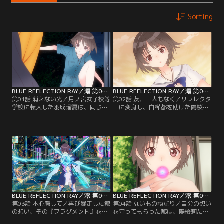
Sorting
BLUE REFLECTION RAY／澪 第01話
BLUE REFLECTION RAY／澪 第02話
第01話 消えない光／月ノ宮女子校等
第02話 友、一人もなく／リフレクタ
学校に転入した羽成瑠夏は、同じ指
ーに変身し、白樺都を助けた陽桜
輪を持つ平原陽桜莉と運命的な出会
莉。そこに駆けつけたモモと名乗る
いを果たす。陽桜莉は失踪した姉・
少女は、陽桜莉と瑠夏をリフレクタ
美弦を探していた。自分の信じる道
ーにスカウトする。誰かの想いを守
を突き進む陽桜莉と、人との付き合
れるならと、リフレクターになるこ
い方が分からず不器用な瑠夏。正反
とを即決する陽桜莉。対して迷いを
対の二人は、寮の部屋が同じになる
捨てきれない瑠夏は、変身すること
など、何かとつるんでいく。そんな
も出来ずにいた。陽桜莉は迷う瑠夏
中、同じ学校の白樺都に異変が現
を、自分の家へと招待する。【提
れ…。【提供：バンダイチャンネ
供：バンダイチャンネル】
ル】
BLUE REFLECTION RAY／澪 第03話
BLUE REFLECTION RAY／澪 第04話
第03話 本心隠して／再び暴走した都
第04話 ないものねだり／自分の想い
の想い、その『フラグメント』を狙
を守ってもらった都は、陽桜莉たち
って新たなリフレクターが現れた。
に協力を申し出る。都の決意は固