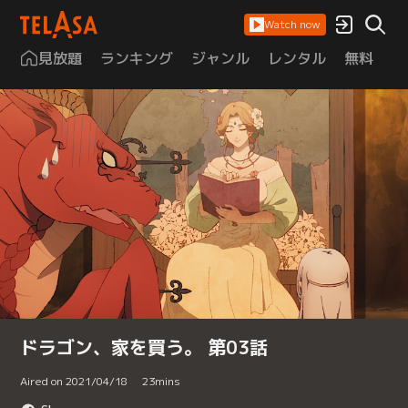
Watch now
見放題
ランキング
ジャンル
レンタル
無料
は
ドラゴン、家を買う。 第03話
Aired on 2021/04/18
23
mins