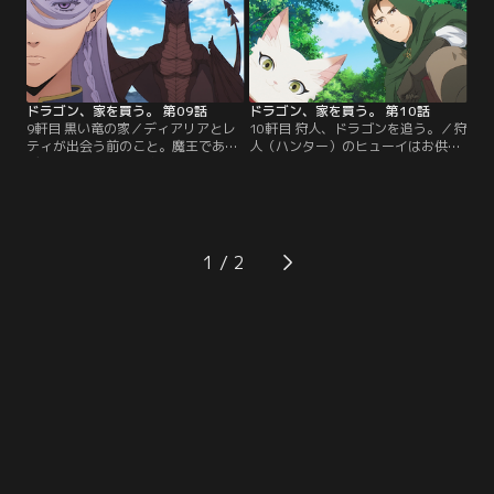
ターにとって至れり尽くせりの理想
ねたのか、ピーちゃんは家探しを手
の住処だった。【提供：バンダイチ
伝うことに。【提供：バンダイチャ
ャンネル】
ンネル】
ドラゴン、家を買う。 第09話
ドラゴン、家を買う。 第10話
9軒目 黒い竜の家／ディアリアとレ
10軒目 狩人、ドラゴンを追う。／狩
ティが出会う前のこと。魔王である
人（ハンター）のヒューイはお供の
ディアリアの元に「家をくれ！」と
ケット・シーであるアルバートを連
突然訪ねてきたのは暗黒竜のバーニ
れて、赤きドラゴンである炎竜王を
ー。初めは取り合わなかったディア
追っていた。炎竜王が世界を征服し
リアだが渋々、家探しを手伝うこと
ようとしているという衝撃の事実を
になる。これが100年続く魔王と黒
聞いた彼らは、無事に標的を討伐す
竜の家探しの始まりだった。【提
ることができるのであろうか？【提
1
供：バンダイチャンネル】
供：バンダイチャンネル】