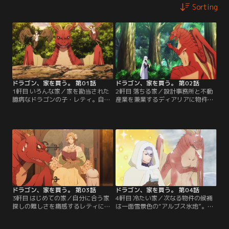
Sorting
ドラゴン、家を買う。 第01話
ドラゴン、家を買う。 第02話
1軒目 いろんな家／家を勘当された
2軒目 落ちる家／設計事務所と不動
臆病なドラゴンの子・レティ。自分
産業を兼業するディアリアに物件を
が生き抜くためには安住の地で暮ら
紹介してもらうことになったレテ
すしかない。決心した彼は“夢のマ
ィ。まずディアリアが紹介した物件
イホーム”を探す旅に出る。その道
は、勇者対策が完備された神殿だっ
中に出会ったのは、不動産屋を名乗
た。大抵の勇者たちが生きて戻らな
るエルフのディアリアだった。【提
いという自信作のダンジョンをなぜ
供：バンダイチャンネル】
かレティは体験させられることに。
【提供：バンダイチャンネル】
ドラゴン、家を買う。 第03話
ドラゴン、家を買う。 第04話
3軒目 はじめての家／自分に合う家
4軒目 冷たい家／次なる物件の候補
探しの難しさを痛感するレティに対
は一面雪景色の“アルブス氷地”。雪
して、家を建ててみることを提案す
原での生活に適応するため、レティ
るディアリア。お金を心配する無一
は強制的に3日間のサバイバルをさ