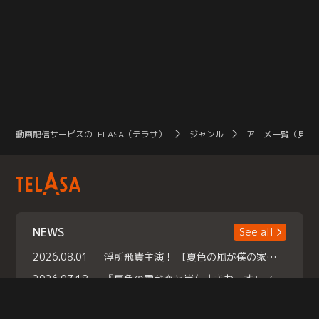
動画配信サービスのTELASA（テラサ）
ジャンル
アニメ一覧（見放
NEWS
See all
2026.08.01
浮所飛貴主演！ 【夏色の風が僕の家にやってきた】 本日よりテラサで独占配信スタート！
2026.07.18
『夏色の雲が恋と嵐をまきおこす』スペシャルメイキング 【Part1】2026年７月18日（土）23時30分～配信スタート！話題のシーンの裏側を大公開！豪華キャスト大集合！ 『武宮家 真夏の家族会議』開催！
2026.07.15
救命医・遥（今田）の《心揺さぶる過去》や、 麻酔科医・権野（船越英一郎）の《謎多きプライベート》など… 《知られざるエピソード》を独占配信！