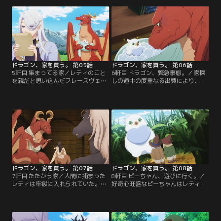
文のレティをよそ目に、立派な新居
せられることになる。前途多難なサ
の工事は着々と進んでいく。果たし
バイバルの最中、レティは謎の生物
て“夢のマイホーム”は完成するのだ
の卵を発見するのであった。【提
ろうか？【提供：バンダイチャンネ
供：バンダイチャンネル】
ル】
ドラゴン、家を買う。 第05話
ドラゴン、家を買う。 第06話
5軒目 集まってる家／レティのこと
6軒目 ドラゴン、緊急事態。／家探
を親だと思い込んだフレースヴェル
しの道中の度重なる出費により、つ
グの雛の里親を探すために、レティ
いにレティのお金が底をついてしま
とディアリアは多種多様な種族が住
った。先立つものはお金ということ
む集合住宅を訪れていた。個性的な
で、レティたちはどの種族、どの国
住民たちになかなか雛を預けること
家からも干渉を受けない自治都市、
が出来ないレティの様子を影から見
いわゆる、ならず者のたまり場でお
つめる怪しい影が…。【提供：バン
金稼ぎのバイトを探すことになる。
ダイチャンネル】
【提供：バンダイチャンネル】
ドラゴン、家を買う。 第07話
ドラゴン、家を買う。 第08話
7軒目 たたかう家／人間に捕まった
8軒目 ピーちゃん、遊びに行く。／
レティは牢獄に入れられていた。死
好奇心旺盛なピーちゃんはレティの
を覚悟するも、そこで出会ったのは
昼寝中に一人で遊びに行くと、道中
場所に似つかわしくないハイテンシ
で泣いているレプラホーンを発見す
ョンのモンスターたち。聞くところ
る。家をなくし、困っているレプラ
によると、なんとこの牢獄はモンス
ホーンにパパであるレティの姿を重