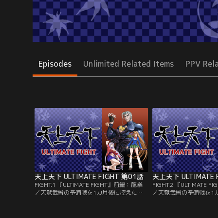
Episodes
Unlimited Related Items
PPV Rel
天上天下 ULTIMATE FIGHT 第01話
FIGHT.1 『ULTIMATE FIGHT』前編：龍拳
FIGHT.2 『ULTIMATE
／天覧武曾の予備戦を1カ月後に控えた柔
／天覧武曾の予備戦を1
剣部。真夜は、宗一郎のために特別コーチ
剣部。真夜は、宗一郎の
を準備していた。真夜の指示に従い、とあ
を準備していた。真夜の
る場所に亜夜と向かう宗一郎。目的の家で
る場所に亜夜と向かう宗