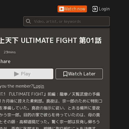
Watch now
Login
上天下 ULTIMATE FIGHT 第01話
23
mins
Share
Play
Watch Later
 you the member?
Login
HT.1 『ULTIMATE FIGHT』前編：龍拳／天覧武曾の予備
1カ月後に控えた柔剣部。真夜は、宗一郎のために特別コ
を準備していた。真夜の指示に従い、とある場所に亜夜
かう宗一郎。目的の家で彼らを待っていたのは、母の真
とその師・高柳道現だった。驚く宗一郎は反発し帰ろう
るが、亜夜に叱咤され、鍛錬に取り組むことを決意す