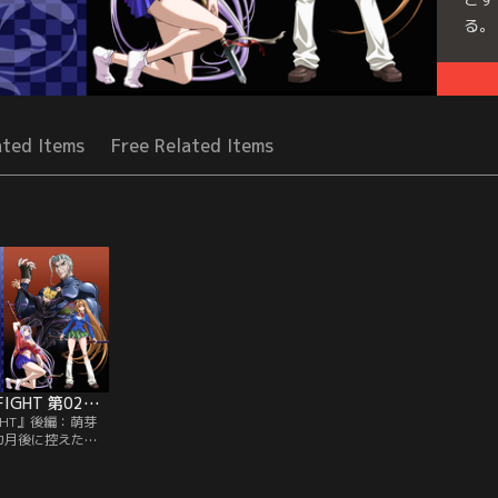
る。
Seri
ated Items
Free Related Items
天上天下 ULTIMATE FIGHT 第02話（最終話）
 FIGHT』後編：萌芽
カ月後に控えた柔
ために特別コーチ
指示に従い、とあ
一郎。目的の家で