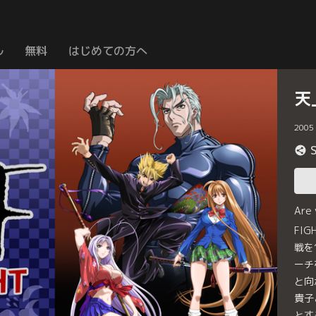
ル
無料
はじめての方へ
天
2005
Are
FIG
戦を
ーチ
と向
貴子
とす