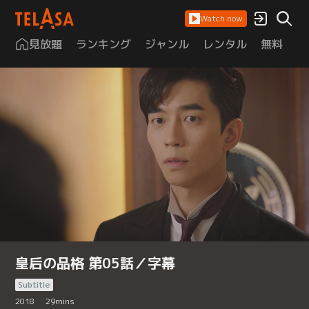
Watch now
見放題
ランキング
ジャンル
レンタル
無料
は
皇后の品格 第05話／字幕
Subtitle
2018
29
mins