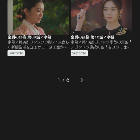
ヒョクとサニーの結婚準備を進める
事故が何者かの陰謀だと知った太皇
が、ヒョクは結納にも姿を見せなか
太后はユラにサニーをしっかり守る
った。
よう指示する。
皇后の品格 第09話／字幕
皇后の品格 第10話／字幕
字幕／第9話 ワンシクの影／1人寂し
字幕／第10話 ゴンドラ事故の真犯人
く新婚生活を送るサニーは王室が決
／ゴンドラ事故の犯人をユラに仕立
めた“初夜”の日を迎えるが、この日
てようとする太后に対し、ユラは太
Subtitle
Subtitle
も皇帝は行けないと連絡を寄こす。
后が嘘の証言をさせた証拠を突きつ
これを聞いたウビンは皇帝殿に忍び
ける。さらに事故の真犯人は太后で
込み寝ているヒョクに銃を向ける
はないかと追い詰め、これを伏せる
が、その時、布団の中にユラを見つ
代わりにショッピングモールの運営
ける。
権を要求する。
1