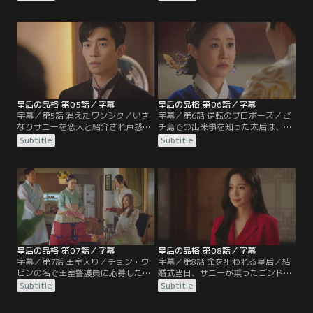
島を脱出。そこへ王室から電話が入
に彼を始末するよう指示。一方、皇
り、ひき逃げ事件の件で警察から電
帝とのラブショット写真で一気に有
話があったと言われ、焦ったユラは
名人になったサニーは実家のチキン
アリバイを作るためある作戦を実行
店も大繁盛。そこへ突然ヒョクが現
する。
れる。
皇后の品格 第05話／字幕
皇后の品格 第06話／字幕
字幕／第5話 消えたワンシク／いき
字幕／第6話 逆転のプロポーズ／ピ
なりサニーを恋人と紹介され戸惑う
チ島での出来事を知った太后は、ユ
ヒョクは、太后がサニーの実家にお
ラを刑務所に送りたくなければサニ
Subtitle
Subtitle
金を渡したと聞き、ますます嫌気が
ーと結婚しろとヒョクを脅す。一
差す。その頃、瀕死の状態で海岸に
方、ピョン・ベクホに助けられヒョ
倒れていたワンシクをある男が発
クへの復讐心を燃やしていたワンシ
見。そこへピルジュがワンシクを捜
クは、テレビで王室警護員募集の告
しに来る。
知を見つける。
皇后の品格 第07話／字幕
皇后の品格 第08話／字幕
字幕／第7話 王室入り／チョン・ウ
字幕／第8話 命を狙われる皇后／結
ビンの名で王室警護員に応募したワ
婚式当日、サニーが乗ったゴンドラ
ンシクはヒョクのお眼鏡にかない皇
が突然故障してサニーが宙づりにな
Subtitle
Subtitle
帝と皇后の警護員に取り立てられ
り、王室の人間は誰1人助けようと
る。王室では太后がユラを追い出し
しない中、ウビンが間一髪で救出。