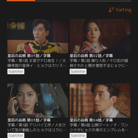
Sorting
皇后の品格 第01話／字幕
皇后の品格 第02話／字幕
字幕／第1話 王宮でテロ発生！／大
字幕／第2話 操り人形／テロ犯が暗
韓帝国の皇帝イ・ヒョクはカリスマ
殺されたと聞き激怒するヒョクに対
性あふれる国民の人気者。売れない
し、皇帝の秘書室長ミン・ユラは暗
Subtitle
Subtitle
ミュージカル女優オ・サニーはヒョ
殺は太后の仕業で、太后はヒョクの
クの大ファン。ある日、王宮で「皇
部屋を盗撮していると伝える。太后
帝との昼食会」が開かれサニーも参
に操られながら何もできない自分に
加するが、会の途中でヒョクが参加
憤るヒョクはこっそり王宮を抜け出
者に襲われる。
す。
皇后の品格 第03話／字幕
皇后の品格 第04話／字幕
字幕／第3話 アリバイ工作／人をひ
字幕／第4話 公開デート／ナ・ワン
いて気が動転したヒョクはユラに言
シクがヒョクの車のエンブレムを持
われるがまま死体を道に捨ててピチ
っていると聞いたヒョクはピルジュ
Subtitle
Subtitle