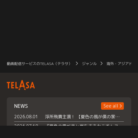
動画配信サービスのTELASA（テラサ）
ジャンル
海外・アジアドラ
NEWS
See all
2026.08.01
浮所飛貴主演！ 【夏色の風が僕の家にやってきた】 本日よりテラサで独占配信スタート！
2026.07.18
『夏色の雲が恋と嵐をまきおこす』スペシャルメイキング 【Part1】2026年７月18日（土）23時30分～配信スタート！話題のシーンの裏側を大公開！豪華キャスト大集合！ 『武宮家 真夏の家族会議』開催！
2026.07.15
救命医・遥（今田）の《心揺さぶる過去》や、 麻酔科医・権野（船越英一郎）の《謎多きプライベート》など… 《知られざるエピソード》を独占配信！