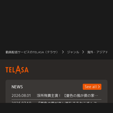
動画配信サービスのTELASA（テラサ）
ジャンル
海外・アジアドラ
NEWS
See all
2026.08.01
浮所飛貴主演！ 【夏色の風が僕の家にやってきた】 本日よりテラサで独占配信スタート！
2026.07.18
『夏色の雲が恋と嵐をまきおこす』スペシャルメイキング 【Part1】2026年７月18日（土）23時30分～配信スタート！話題のシーンの裏側を大公開！豪華キャスト大集合！ 『武宮家 真夏の家族会議』開催！
2026.07.15
救命医・遥（今田）の《心揺さぶる過去》や、 麻酔科医・権野（船越英一郎）の《謎多きプライベート》など… 《知られざるエピソード》を独占配信！