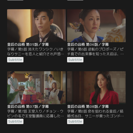
島を脱出。そこへ王室から電話が入
に彼を始末するよう指示。一方、皇
り、ひき逃げ事件の件で警察から電
帝とのラブショット写真で一気に有
話があったと言われ、焦ったユラは
名人になったサニーは実家のチキン
アリバイを作るためある作戦を実行
店も大繁盛。そこへ突然ヒョクが現
する。
れる。
皇后の品格 第05話／字幕
皇后の品格 第06話／字幕
字幕／第5話 消えたワンシク／いき
字幕／第6話 逆転のプロポーズ／ピ
なりサニーを恋人と紹介され戸惑う
チ島での出来事を知った太后は、ユ
ヒョクは、太后がサニーの実家にお
ラを刑務所に送りたくなければサニ
Subtitle
Subtitle
金を渡したと聞き、ますます嫌気が
ーと結婚しろとヒョクを脅す。一
差す。その頃、瀕死の状態で海岸に
方、ピョン・ベクホに助けられヒョ
倒れていたワンシクをある男が発
クへの復讐心を燃やしていたワンシ
見。そこへピルジュがワンシクを捜
クは、テレビで王室警護員募集の告
しに来る。
知を見つける。
皇后の品格 第07話／字幕
皇后の品格 第08話／字幕
字幕／第7話 王室入り／チョン・ウ
字幕／第8話 命を狙われる皇后／結
ビンの名で王室警護員に応募したワ
婚式当日、サニーが乗ったゴンドラ
ンシクはヒョクのお眼鏡にかない皇
が突然故障してサニーが宙づりにな
Subtitle
Subtitle
帝と皇后の警護員に取り立てられ
り、王室の人間は誰1人助けようと
る。王室では太后がユラを追い出し
しない中、ウビンが間一髪で救出。