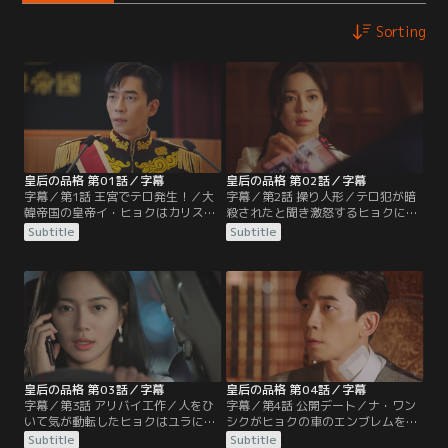
Sorting
皇后の品格 第01話／字幕
皇后の品格 第02話／字幕
字幕／第1話 王宮でテロ発生！／大
字幕／第2話 操り人形／テロ犯が暗
韓帝国の皇帝イ・ヒョクはカリスマ
殺されたと聞き激怒するヒョクに対
性あふれる国民の人気者。売れない
し、皇帝の秘書室長ミン・ユラは暗
Subtitle
Subtitle
ミュージカル女優オ・サニーはヒョ
殺は太后の仕業で、太后はヒョクの
クの大ファン。ある日、王宮で「皇
部屋を盗撮していると伝える。太后
帝との昼食会」が開かれサニーも参
に操られながら何もできない自分に
加するが、会の途中でヒョクが参加
憤るヒョクはこっそり王宮を抜け出
者に襲われる。
す。
皇后の品格 第03話／字幕
皇后の品格 第04話／字幕
字幕／第3話 アリバイ工作／人をひ
字幕／第4話 公開デート／ナ・ワン
いて気が動転したヒョクはユラに言
シクがヒョクの車のエンブレムを持
われるがまま死体を道に捨ててピチ
っていると聞いたヒョクはピルジュ
Subtitle
Subtitle