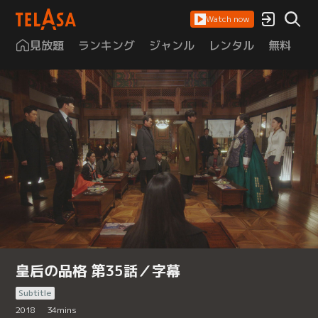
Watch now
見放題
ランキング
ジャンル
レンタル
無料
は
皇后の品格 第35話／字幕
Subtitle
2018
34
mins