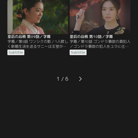
ヒョクとサニーの結婚準備を進める
事故が何者かの陰謀だと知った太皇
が、ヒョクは結納にも姿を見せなか
太后はユラにサニーをしっかり守る
った。
よう指示する。
皇后の品格 第09話／字幕
皇后の品格 第10話／字幕
字幕／第9話 ワンシクの影／1人寂し
字幕／第10話 ゴンドラ事故の真犯人
く新婚生活を送るサニーは王室が決
／ゴンドラ事故の犯人をユラに仕立
めた“初夜”の日を迎えるが、この日
てようとする太后に対し、ユラは太
Subtitle
Subtitle
も皇帝は行けないと連絡を寄こす。
后が嘘の証言をさせた証拠を突きつ
これを聞いたウビンは皇帝殿に忍び
ける。さらに事故の真犯人は太后で
込み寝ているヒョクに銃を向ける
はないかと追い詰め、これを伏せる
が、その時、布団の中にユラを見つ
代わりにショッピングモールの運営
ける。
権を要求する。
1