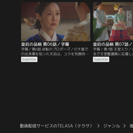
も参加するが、会の途中でヒョクが参加者
に憤るヒョクはこっそり
に襲われる。
皇后の品格 第06話／字幕
皇后の品格 第07話
字幕／第6話 逆転のプロポーズ／ピチ島で
字幕／第7話 王室入り
の出来事を知った太后は、ユラを刑務所に
名で王室警護員に応募し
送りたくなければサニーと結婚しろとヒョ
クのお眼鏡にかない皇帝
Subtitle
Subtitle
クを脅す。一方、ピョン・ベクホに助けら
取り立てられる。王室で
れヒョクへの復讐心を燃やしていたワンシ
い出しヒョクとサニーの
クは、テレビで王室警護員募集の告知を見
が、ヒョクは結納にも姿
つける。
動画配信サービスのTELASA（テラサ）
ジャンル