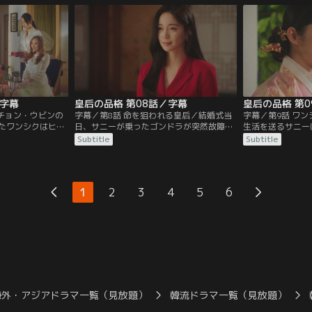
王宮を抜け出す。
はアリバイを作るためある作戦を実行す
ン店も大繁盛。そ
る。
る。
／字幕
皇后の品格 第08話／字幕
皇后の品格 第
／チョン・ウビンの
字幕／第8話 命を狙われる皇后／結婚式当
字幕／第9話 ワ
たワンシクはヒョ
日、サニーが乗ったゴンドラが突然故障し
生活を送るサニー
と皇后の警護員に
てサニーが宙づりになり、王室の人間は誰
日を迎えるが、こ
Subtitle
Subtitle
は太后がユラを追
1人助けようとしない中、ウビンが間一髪
連絡を寄こす。こ
結婚準備を進める
で救出。事故が何者かの陰謀だと知った太
殿に忍び込み寝て
を見せなかった。
皇太后はユラにサニーをしっかり守るよう
が、その時、布団
指示する。
1
2
3
4
5
6
海外・アジアドラマ一覧（見放題）
韓流ドラマ一覧（見放題）