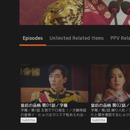
Episodes
Unlimited Related Items
PPV Rel
皇后の品格 第01話／字幕
皇后の品格 第02話
字幕／第1話 王宮でテロ発生！／大韓帝国
字幕／第2話 操り人形
の皇帝イ・ヒョクはカリスマ性あふれる国
たと聞き激怒するヒョク
民の人気者。売れないミュージカル女優
書室長ミン・ユラは暗殺
Subtitle
Subtitle
オ・サニーはヒョクの大ファン。ある日、
太后はヒョクの部屋を盗
王宮で「皇帝との昼食会」が開かれサニー
る。太后に操られながら