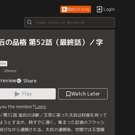
Watch now
Login
后の品格 第52話（最終話）／字
itle
26
mins
Preview
Share
Play
Watch Later
 you the member?
Login
／第52話 皇后の決断／王宮に戻った太后は財産を持って
ようとするが、時すでに遅く、集まった記者のフラッシ
浴びながら逮捕される。太后の逮捕後、世間では王室廃