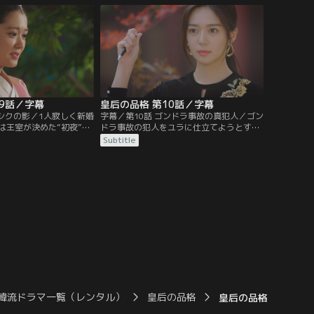
こへ突然ヒョクが現れ
見。そこへピルジュがワンシクを捜しに来
る。
09話／字幕
皇后の品格 第10話／字幕
ンシクの影／1人寂しく新婚
字幕／第10話 ゴンドラ事故の真犯人／ゴン
は王室が決めた“初夜”の
ドラ事故の犯人をユラに仕立てようとする
の日も皇帝は行けないと
太后に対し、ユラは太后が嘘の証言をさせ
Subtitle
れを聞いたウビンは皇帝
た証拠を突きつける。さらに事故の真犯人
いるヒョクに銃を向ける
は太后ではないかと追い詰め、これを伏せ
の中にユラを見つける。
る代わりにショッピングモールの運営権を
要求する。
韓流ドラマ一覧（レンタル）
皇后の品格
皇后の品格 第52話