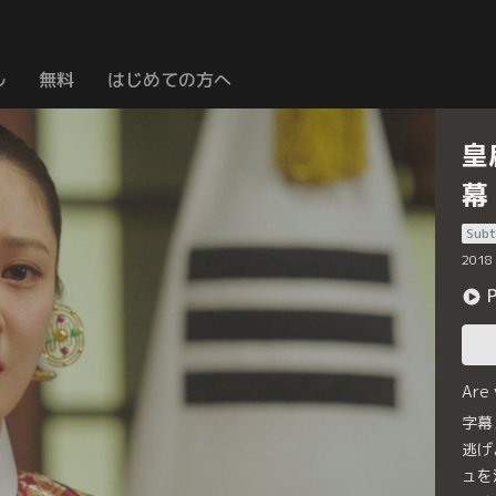
ル
無料
はじめての方へ
皇
幕
Subt
2018
Are
字幕
逃げ
ュを