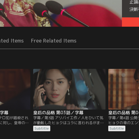
止論
決断
Seri
ated Items
Free Related Items
／字幕
皇后の品格 第03話／字幕
皇后の品格 第
／テロ犯が暗殺され
字幕／第3話 アリバイ工作／人をひいて気
字幕／第4話 公
に対し、皇帝の秘
が動転したヒョクはユラに言われるがまま
ヒョクの車のエン
は太后の仕業で、
死体を道に捨ててピチ島を脱出。そこへ王
いたヒョクはピル
Subtitle
Subtitle
撮していると伝え
室から電話が入り、ひき逃げ事件の件で警
指示。一方、皇帝
何もできない自分
察から電話があったと言われ、焦ったユラ
一気に有名人にな