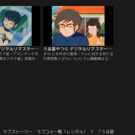
の保母さんが現れ、あた
端であったお色気美女サクラに悪霊がつい
るが…。「たくましく生
ていると指摘され…。「悩めるウィルス」
太郎たちの修学旅行はな
あたるの学校の保健医としてやって来たサ
に見学に行くことにな
クラ。生徒たちはサクラに治療してもらお
は…。【提供：バンダイ
うと仮病を使って保健室に押しかける…。
【提供：バンダイチャンネル】
うる星やつら デジタルリマスター版 第1シーズン ＃009
うる星やつら デジタルリマスター版 第1シーズン ＃010
クラマ姫／アスレチック女
＃10 ときめきの聖夜／ラムに対するあたる
美女クラマ姫」目覚めの
の傍若無人ぶりについにラム親衛隊は立ち
者と一夜の契りを…。そ
上がった！ニセラブレターと架空人物『組
姫は眠り続けた。ついに
野おと子』を使い、あたるに地獄の制裁を
きた。だがクラマ姫の目
仕組むのだが、それを知ったラムは…。
立っていた！「アスレチ
【提供：バンダイチャンネル】
たるの精神を鍛え直そう
を仕掛ける。あたるに女
えつけようと…。【提
ンネル】
ラブストーリー・ラブコメ一覧（レンタル）
「うる星やつら」デ