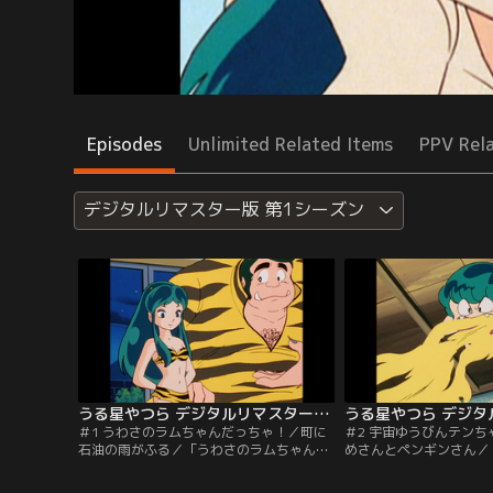
Episodes
Unlimited Related Items
PPV Rel
デジタルリマスター版 第1シーズン
うる星やつら デジタルリマスター版 第1シーズン ＃001
＃1 うわさのラムちゃんだっちゃ！／町に
＃2 宇宙ゆうびんテン
石油の雨がふる／「うわさのラムちゃんだ
めさんとペンギンさん／
っちゃ！」昨日まで普通の高校生であった
ンちゃん到着！」ラムの
諸星あたるは、何の因果か地球侵略者と戦
宙からオマルに乗ってや