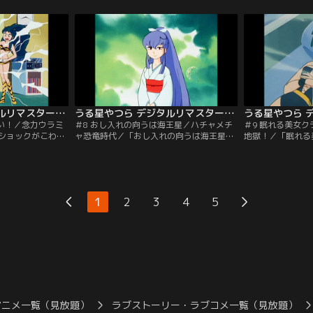
が、実は女性には
で怒ると巨大虎牛に変身するという変態体
型宇宙船から美人
めさんとペンギン
質！ラムをかけて、あたるとレイの戦慄の
るはひと目ぼれす
べまくるペンギン
戦いが今はじまる！「くたばれイロ男！」
きるんやっ！」金
宇宙キャラメルの
ラムは地球語の話せないレイに、プロポー
ぜか地球の幼稚園
ツバメ！【提供：
ズできたら一緒に帰ると約束する。【提
る。そこで金太郎
供：バンダイチャンネル】
チャンネル】
うる星やつら デジタルリマスター版 第1シーズン ＃007
うる星やつら デジタルリマスター版 第1シーズン ＃008
わい！／念力ウラミ
＃8 おし入れの向うは海王星／ハチャメチ
＃9 眠れる美女
ショックがこわ
ャ恐竜時代／「おし入れの向うは海王星」
地獄！／「眠れる
い黄色いリボン。
あたるの部屋の押し入れから突然大雪が吹
口づけを交わした
贈物、ではなくて
きこんだ。なんと押し入れの向こうは海王
の掟を守りクラマ
めのお守り。勝利
星とつながっていたのだ。「ハチャメチャ
運命の日がやって
。「念力ウラミの
恐竜時代」大衝突の果てに恐竜時代にあた
の前にはあたるが
でいま大流行の
るたちはタイムスリップ！テンは卵に間違
ック女地獄！」あ
1
2
3
4
5
形の中に動かした
えられるわ、あたるは恐竜の恋人になった
とクラマ姫はワナ
、自由にその人を
りの大騒ぎ。【提供：バンダイチャンネ
性への恐怖心を植
ダイチャンネル】
ル】
供：バンダイチャ
アニメ一覧（見放題）
ラブストーリー・ラブコメ一覧（見放題）