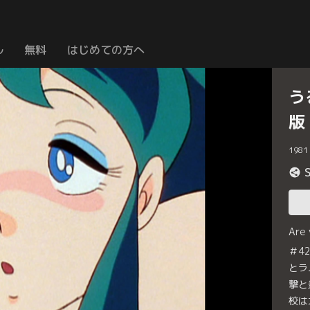
ル
無料
はじめての方へ
う
版
1981
Are
＃4
とラ
撃と
校は