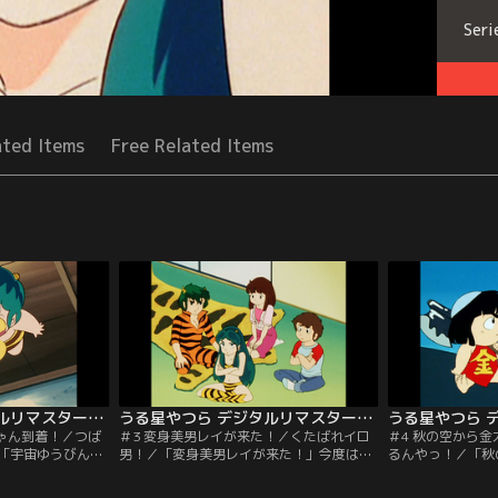
Seri
ated Items
Free Related Items
うる星やつら デジタルリマスター版 第1シーズン ＃002
うる星やつら デジタルリマスター版 第1シーズン ＃003
ちゃん到着！／つば
＃3 変身美男レイが来た！／くたばれイロ
＃4 秋の空から
「宇宙ゆうびんテ
男！／「変身美男レイが来た！」今度はラ
るんやっ！／「秋
いとこのテンが宇
ムを取り戻しに元婚約者レイが現われた。
ぶソックリの迷子
って来た。見たと
レイは一見美男子、しかし底無しの大食い
行の最中の保育園