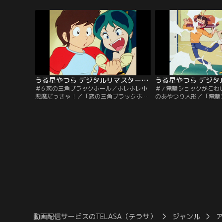
うハメに！相手は可愛い鬼族の娘ラム、決
ころは可愛い幼児なのだ
闘方法は鬼ゴッコ！？「町に石油の雨がふ
愛想がいいが…。「つば
る」あたるのクラスメートの陰謀でラムを
さん」学校中の食料を食
呼ぼうとするが、来たのは流しの星間タク
の正体は、テンのあげた
シー。このタクシーの料金の値段が…。
おかげで大きくなった親
【提供：バンダイチャンネル】
バンダイチャンネル】
うる星やつら デジタルリマスター版 第1シーズン ＃006
＃6 恋の三角ブラックホール／ホレホレ小
＃7 電撃ショックがこ
悪魔だっきゃ！／「恋の三角ブラックホー
のあやつり人形／「電撃
ル」あたるとしのぶの電話をラムはUFO上
い！」ラムのツノに可愛
空より妨害電波を使って大混線。負けてた
あたるの真心のこもった
まるかとあたるとしのぶも必死に防戦！そ
錯乱坊印の超能力封じ込
の三人を結ぶ領域で飛行機が姿を消してし
を喜ぶあたるだったが…
まって…。「ホレホレ小悪魔だっきゃ！」
あやつり人形」ラムの星
ありとあらゆる偶然のせいで、あたるは合
『念動力人形』。その人
わせ鏡より小悪魔を呼び出してしまった。
い人の髪の毛を入れると
【提供：バンダイチャンネル】
操れる…。【提供：バン
動画配信サービスのTELASA（テラサ）
ジャンル