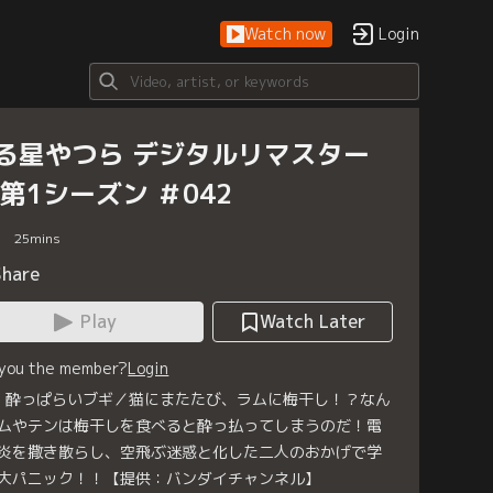
Watch now
Login
る星やつら デジタルリマスター
 第1シーズン ＃042
25
mins
Share
Play
Watch Later
 you the member?
Login
2 酔っぱらいブギ／猫にまたたび、ラムに梅干し！？なん
ムやテンは梅干しを食べると酔っ払ってしまうのだ！電
炎を撒き散らし、空飛ぶ迷惑と化した二人のおかげで学
大パニック！！【提供：バンダイチャンネル】