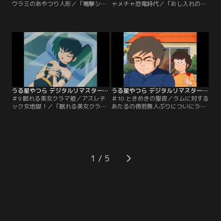
ウラミのあやつり人形／「電撃ショ
ャメチャ恐竜時代／「おし入れの向
ックがこわい！」ラムのツノに可愛
うは海王星」あたるの部屋の押し入
い黄色いリボン。あたるの真心のこ
れから突然大雪が吹きこんだ。なん
もった贈物、ではなくて錯乱坊印の
と押し入れの向こうは海王星とつな
超能力封じ込めのお守り。勝利を喜
がっていたのだ。「ハチャメチャ恐
ぶあたるだったが…。「念力ウラミ
竜時代」大衝突の果てに恐竜時代に
のあやつり人形」ラムの星でいま大
あたるたちはタイムスリップ！テン
流行の『念動力人形』。その人形の
は卵に間違えられるわ、あたるは恐
中に動かしたい人の髪の毛を入れる
竜の恋人になったりの大騒ぎ。【提
と、自由にその人を操れる…。【提
供：バンダイチャンネル】
供：バンダイチャンネル】
うる星やつら デジタルリマスター版 第1シーズン ＃009
うる星やつら デジタルリマスター版 第1シーズン ＃010
＃9 眠れる美女クラマ姫／アスレチ
＃10 ときめきの聖夜／ラムに対する
ック女地獄！／「眠れる美女クラマ
あたるの傍若無人ぶりについにラム
姫」目覚めの口づけを交わした者と
親衛隊は立ち上がった！ニセラブレ
一夜の契りを…。その掟を守りクラ
ターと架空人物『組野おと子』を使
マ姫は眠り続けた。ついに運命の日
い、あたるに地獄の制裁を仕組むの
がやってきた。だがクラマ姫の目の
だが、それを知ったラムは…。【提
前にはあたるが立っていた！「アス
供：バンダイチャンネル】
レチック女地獄！」あたるの精神を
1
鍛え直そうとクラマ姫はワナを仕掛
ける。あたるに女性への恐怖心を植
えつけようと…。【提供：バンダイ
チャンネル】