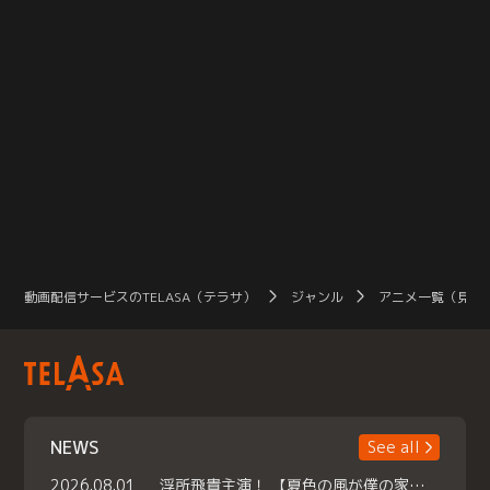
動画配信サービスのTELASA（テラサ）
ジャンル
アニメ一覧（見放
NEWS
See all
2026.08.01
浮所飛貴主演！ 【夏色の風が僕の家にやってきた】 本日よりテラサで独占配信スタート！