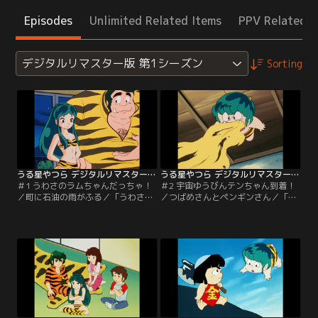
Episodes
Unlimited Related Items
PPV Related I
デジタルリマスター版 第1シーズン
Sorting
うる星やつら デジタルリマスター版 第1シーズン ＃001
うる星やつら デジタルリマスター版 第1シーズン ＃002
＃1 うわさのラムちゃんだっちゃ！
＃2 宇宙ゆうびんテンちゃん到着！
／町に石油の雨がふる／「うわさの
／つばめさんとペンギンさん／「宇
ラムちゃんだっちゃ！」昨日まで普
宙ゆうびんテンちゃん到着！」ラム
通の高校生であった諸星あたるは、
のいとこのテンが宇宙からオマルに
何の因果か地球侵略者と戦うハメ
乗ってやって来た。見たところは可
に！相手は可愛い鬼族の娘ラム、決
愛い幼児なのだが、実は女性には愛
闘方法は鬼ゴッコ！？「町に石油の
想がいいが…。「つばめさんとペン
雨がふる」あたるのクラスメートの
ギンさん」学校中の食料を食べまく
陰謀でラムを呼ぼうとするが、来た
るペンギンの正体は、テンのあげた
のは流しの星間タクシー。このタク
宇宙キャラメルのおかげで大きくな
シーの料金の値段が…。【提供：バ
った親ツバメ！【提供：バンダイチ
ンダイチャンネル】
ャンネル】