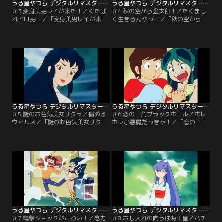
うる星やつら デジタルリマスター版 第1シーズン ＃003
うる星やつら デジタルリマスター版 第1シーズン ＃004
＃3 変身美男レイが来た！／くたば
＃4 秋の空から金太郎！／たくまし
れイロ男！／「変身美男レイが来
く生きるんやっ！／「秋の空から金
た！」今度はラムを取り戻しに元婚
太郎！」しのぶソックリの迷子の金
約者レイが現われた。レイは一見美
太郎は、実は修学旅行の最中の保育
男子、しかし底無しの大食いで怒る
園児。迎えに来た鯉のぼり型宇宙船
と巨大虎牛に変身するという変態体
から美人の保母さんが現れ、あたる
質！ラムをかけて、あたるとレイの
はひと目ぼれするが…。「たくまし
戦慄の戦いが今はじまる！「くたば
く生きるんやっ！」金太郎たちの修
れイロ男！」ラムは地球語の話せな
学旅行はなぜか地球の幼稚園に見学
いレイに、プロポーズできたら一緒
に行くことになる。そこで金太郎
に帰ると約束する。【提供：バンダ
は…。【提供：バンダイチャンネ
イチャンネル】
ル】
うる星やつら デジタルリマスター版 第1シーズン ＃005
うる星やつら デジタルリマスター版 第1シーズン ＃006
＃5 謎のお色気美女サクラ／悩める
＃6 恋の三角ブラックホール／ホレ
ウィルス／「謎のお色気美女サク
ホレ小悪魔だっきゃ！／「恋の三角
ラ」妙な三角関係と決別すべくあた
ブラックホール」あたるとしのぶの
るは家出を敢行！しかし不吉はどこ
電話をラムはUFO上空より妨害電波
にでもころがっている！？道端であ
を使って大混線。負けてたまるかと
ったお色気美女サクラに悪霊がつい
あたるとしのぶも必死に防戦！その
ていると指摘され…。「悩めるウィ
三人を結ぶ領域で飛行機が姿を消し
ルス」あたるの学校の保健医として
てしまって…。「ホレホレ小悪魔だ
やって来たサクラ。生徒たちはサク
っきゃ！」ありとあらゆる偶然のせ
ラに治療してもらおうと仮病を使っ
いで、あたるは合わせ鏡より小悪魔
て保健室に押しかける…。【提供：
を呼び出してしまった。【提供：バ
バンダイチャンネル】
ンダイチャンネル】
うる星やつら デジタルリマスター版 第1シーズン ＃007
うる星やつら デジタルリマスター版 第1シーズン ＃008
＃7 電撃ショックがこわい！／念力
＃8 おし入れの向うは海王星／ハチ