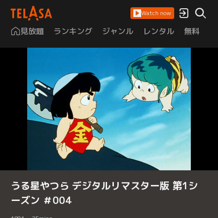
Watch now
見放題
ランキング
ジャンル
レンタル
無料
は
うる星やつら デジタルリマスター版 第1シ
ーズン ＃004