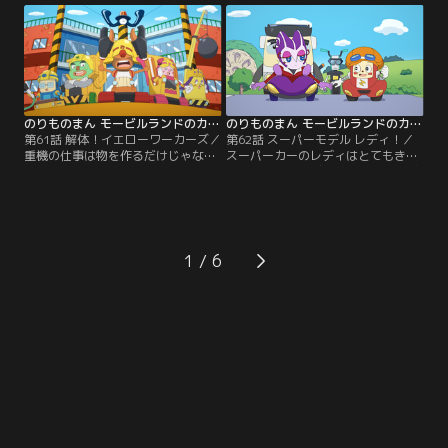
のショータイム！【提供：バンダイ
き止めようとするよ！【提供：バン
チャンネル】
ダイチャンネル】
のりものまん モービルランドのカークン 第61話
のりものまん モービルランドのカークン 第62話
第61話 解体！イエローワーカーズ／
第62話 スーパーモデル レディ！／
重機の仕事は物を作るだけじゃなく
スーパーカーのレディはとてもきれ
て、壊すこともあるんだ。今日イエ
いで速い車。モデルの仕事でモービ
ローワーカーズが壊すのは古くなっ
ルタウンにやってきた。カークンが
た学校。思い出いっぱいだけど、ち
写真スポットを紹介してあげるのだ
ゃんと壊すことができるかな？【提
けど、レディは不満そうで…。【提
供：バンダイチャンネル】
供：バンダイチャンネル】
1