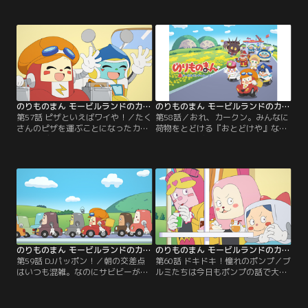
きなコゲルン！ 歌って踊ると、なん
ゴミの中を探すカークン。ところが
でも焦がしちゃう！ どうする、カー
そこへサビビーもやってきて…。工
クン！？【提供：バンダイチャンネ
場の中を、大冒険！【提供：バンダ
ル】
イチャンネル】
のりものまん モービルランドのカークン 第57話
のりものまん モービルランドのカークン 第58話
第57話 ピザといえばワイや！／たく
第58話／おれ、カークン。みんなに
さんのピザを運ぶことになったカー
荷物をとどける『おとどけや』なん
クンとデリッパー。カークンにライ
だ！「モービルランド」はのりもの
バル心むきだしのデリッパーは、先
たちが暮らす島。島にやってきたカ
輩としてお届けの厳しさを教えよう
ークンは「おとどけや」を始めま
とするが…トラブル勃発！？【提
す。色々なのりものたちに、荷物を
供：バンダイチャンネル】
とどけるのです。皆をサビさせるサ
ビビーにじゃまをされるときはある
けれど…。【提供：バンダイチャン
ネル】
のりものまん モービルランドのカークン 第59話
のりものまん モービルランドのカークン 第60話
第59話 DJパッポン！／朝の交差点
第60話 ドキドキ！憧れのポンプ／ブ
はいつも混雑。なのにサビビーが信
ルミたちは今日もポンプの話で大盛
号をサビさせたせいで、大混乱！ 心
り上がり。でもポンプには好きなの
配しないで。パッポンが手信号で皆
りものがいると聞いて大ショック！
を案内するよ。DJポリス、パッポン
ブルミ達は作戦をたてて、誰かを突