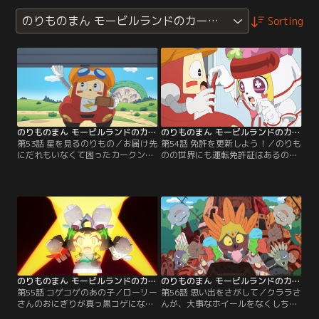
のりものまん モービルランドのカークン（2年目）
Sorting
のりものまん モービルランドのカークン 第53話
のりものまん モービルランドのカークン 第54話
第53話 星を見るのりもの／お届け先
第54話 免許を更新しよう！／のりも
にだれもいなくて困ったカークン。
のの世界にも運転免許証はあるので
どうやらタイヤ山にいるみたい。探
す。カークンが免許の更新をする
しに行くとそこにいたのは移動天文
よ。顔写真の撮影を待ってたらバイ
車のホシオ！カークン初めての天文
クのデリッパーが変な顔をしようと
観測がはじまるよ！【提供：バンダ
言ってきたんだけど…。【提供：バ
イチャンネル】
ンダイチャンネル】
のりものまん モービルランドのカークン 第55話
のりものまん モービルランドのカークン 第56話
第55話 コゲコゲのあの子／ローリー
第56話 思い出をさがして／クララさ
さんのおにぎりが真っ黒コゲになっ
んが、大事なホイールをなくしちゃ
ちゃった。その原因は、コゲが大好
った。ダストンと一緒に清掃工場の