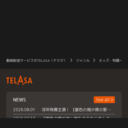
動画配信サービスのTELASA（テラサ）
ジャンル
キッズ・特撮一覧
NEWS
See all
2026.08.01
浮所飛貴主演！ 【夏色の風が僕の家にやってきた】 本日よりテラサで独占配信スタート！
2026.07.18
『夏色の雲が恋と嵐をまきおこす』スペシャルメイキング 【Part1】2026年７月18日（土）23時30分～配信スタート！話題のシーンの裏側を大公開！豪華キャスト大集合！ 『武宮家 真夏の家族会議』開催！
2026.07.15
救命医・遥（今田）の《心揺さぶる過去》や、 麻酔科医・権野（船越英一郎）の《謎多きプライベート》など… 《知られざるエピソード》を独占配信！