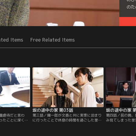
のた
Seri
ated Items
Free Related Items
坂の途中の家 第03話
坂の途中の家 第
童虐待だと言わ
第三話／陽一郎が文香と共に実家に泊まり
第四話／前の晩、
ったことに深く傷
に行ったことで休息の時間を過ごした里沙
み見てしまった里
気持ちを落ち着か
子。しかし実は陽一郎が泊まりで同窓会に
離れず、朝から言
の日は水穂の夫・
参加していた事実を知る。陽一郎からは事
冷たく当たり陽一
邦枝（倍賞美津
前に伝えたはずだと主張され、更にキャパ
日、奇しくも法廷