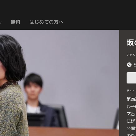
ル
無料
はじめての方へ
坂
2019
Are
第四
沙子
文香
法廷
公開
のひ