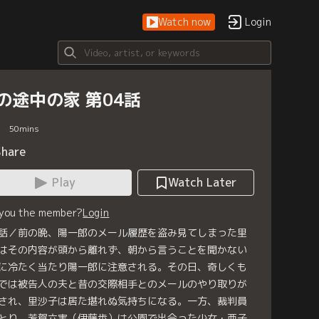
Watch now
Login
の途中の家 第04話
50
mins
Share
Play
Watch Later
 you the member?
Login
話／前の晩、陽一郎のメール履歴を盗み見てしまった里
はその内容が頭から離れず、朝から言うことを聞かない
に冷たく当たり陽一郎に注意される。その日、奇しくも
では被告人の夫と昔の交際相手とのメールのやり取りが
され、里沙子は居た堪れぬ気持ちになる。一方、裁判員
とり、芳賀六実（伊藤歩）は公園で出会った少女・亜子