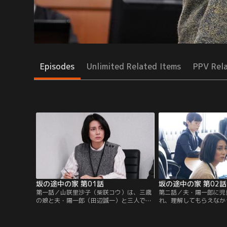
Episodes
Unlimited Related Items
PPV Rel
坂の途中の家 第01話
坂の途中の家 第02話
第一話／山咲里沙子（柴咲コウ）は、三歳
第二話／夫・陽一郎に児
の娘と夫・陽一郎（田辺誠一）と三人で平
れ、理解してもらえなか
穏な日々を送っていた。そんな時、裁判所
ついた里沙子だったが、
から刑事事件の裁判員候補者に選ばれたと
せて裁判に参加する。そ
いう通知が届く。対象となる事件は、里沙
寿士（眞島秀和）と姑・