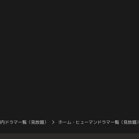
弁護側と検察側の
オーバーなのだと指摘され落ち込んでしま
際相手とのメール
で、里沙子は混乱
う。評議室でも他の裁判員よりも理解が遅
里沙子は居た堪れ
義母・里子（風吹
く、また自分だけ異なる発言をしたことに
裁判員のひとり、
の文香が…。
自信を無くし始める。
園で出会った少女
国内ドラマ一覧（見放題）
ホーム・ヒューマンドラマ一覧（見放題