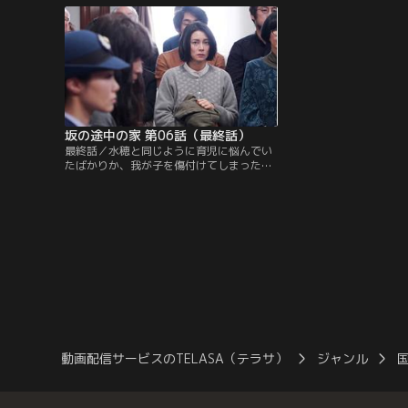
子と同じ年頃の専業主婦の母親・安藤水穂
子）が証言台に立つが、
（水野美紀）が、生後八ヶ月の娘を浴槽に
主張は相変わらず真反対
落として虐待死させたという衝撃的な事件
してしまう。そんな中、
だった。
ジュン）に預けている娘
坂の途中の家 第06話（最終話）
最終話／水穂と同じように育児に悩んでい
たばかりか、我が子を傷付けてしまった過
去の記憶が蘇った里沙子。自らを母親失格
と絶望するが、そんな状況の中でも法廷に
通い裁判員を務め続けていた。一方、同じ
裁判員の六実はいつもの公園で亜子と居る
ところに彼女の母親が現れ口論となる。い
よいよ裁判は最終弁論から判決へ。真実は
明らかにされるのか…。
動画配信サービスのTELASA（テラサ）
ジャンル