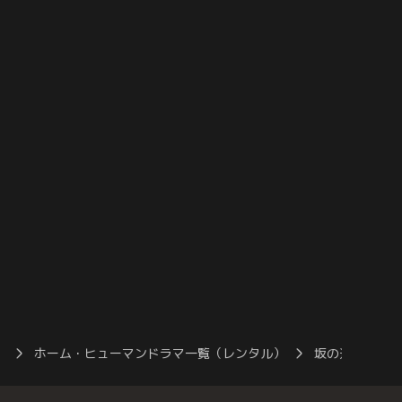
のやり取りが公開され、
する里沙子の前に、以前一度訪ねてきた児
ぬ気持ちになる。一方、
童福祉司の新庄（西田尚美）が再び現れ
芳賀六実（伊藤歩）は公
る。一方、裁判の被告人・水穂は公判での
・亜子のために…。
態度を問題視され…。
）
ホーム・ヒューマンドラマ一覧（レンタル）
坂の途中の家