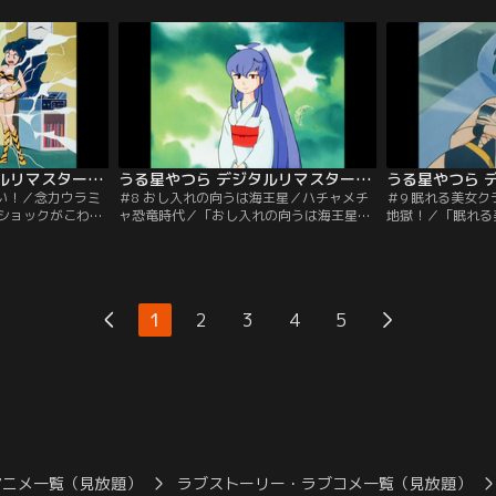
が、実は女性には
で怒ると巨大虎牛に変身するという変態体
型宇宙船から美人
めさんとペンギン
質！ラムをかけて、あたるとレイの戦慄の
るはひと目ぼれす
べまくるペンギン
戦いが今はじまる！「くたばれイロ男！」
きるんやっ！」金
宇宙キャラメルの
ラムは地球語の話せないレイに、プロポー
ぜか地球の幼稚園
ツバメ！【提供：
ズできたら一緒に帰ると約束する。【提
る。そこで金太郎
供：バンダイチャンネル】
チャンネル】
うる星やつら デジタルリマスター版 第1シーズン ＃007
うる星やつら デジタルリマスター版 第1シーズン ＃008
わい！／念力ウラミ
＃8 おし入れの向うは海王星／ハチャメチ
＃9 眠れる美女
ショックがこわ
ャ恐竜時代／「おし入れの向うは海王星」
地獄！／「眠れる
い黄色いリボン。
あたるの部屋の押し入れから突然大雪が吹
口づけを交わした
贈物、ではなくて
きこんだ。なんと押し入れの向こうは海王
の掟を守りクラマ
めのお守り。勝利
星とつながっていたのだ。「ハチャメチャ
運命の日がやって
。「念力ウラミの
恐竜時代」大衝突の果てに恐竜時代にあた
の前にはあたるが
でいま大流行の
るたちはタイムスリップ！テンは卵に間違
ック女地獄！」あ
1
2
3
4
5
形の中に動かした
えられるわ、あたるは恐竜の恋人になった
とクラマ姫はワナ
、自由にその人を
りの大騒ぎ。【提供：バンダイチャンネ
性への恐怖心を植
ダイチャンネル】
ル】
供：バンダイチャ
アニメ一覧（見放題）
ラブストーリー・ラブコメ一覧（見放題）