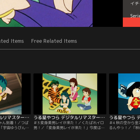
イチ
Seri
ated Items
Free Related Items
うる星やつら デジタルリマスター版 第1シーズン ＃002
うる星やつら デジタルリマスター版 第1シーズン ＃003
ちゃん到着！／つば
＃3 変身美男レイが来た！／くたばれイロ
＃4 秋の空から
「宇宙ゆうびんテ
男！／「変身美男レイが来た！」今度はラ
るんやっ！／「秋
いとこのテンが宇
ムを取り戻しに元婚約者レイが現われた。
ぶソックリの迷子
って来た。見たと
レイは一見美男子、しかし底無しの大食い
行の最中の保育園