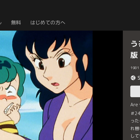
ル
無料
はじめての方へ
う
版
1981
Are
＃2
った
れ替
して