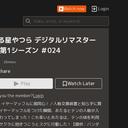
Watch now
Login
る星やつら デジタルリマスター
 第1シーズン ＃024
25
mins
Share
Play
Watch Later
 you the member?
Login
4 イヤーマッフルに御用心！／人格交換装置と知らずに買
イヤーマッフルをつけた瞬間、あたるとテンの人格が入
わってしまった！これ幸いとあたるは、テンの体を利用
サクラに抱きつこうとスグに行動した！【提供：バンダ