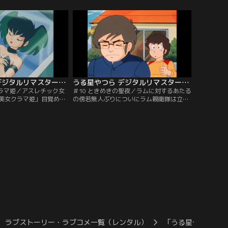
の保母さんが現れ、あた
端であったお色気美女サクラに悪霊がつい
るが…。「たくましく生
ていると指摘され…。「悩めるウィルス」
太郎たちの修学旅行はな
あたるの学校の保健医としてやって来たサ
に見学に行くことにな
クラ。生徒たちはサクラに治療してもらお
は…。【提供：バンダイ
うと仮病を使って保健室に押しかける…。
【提供：バンダイチャンネル】
うる星やつら デジタルリマスター版 第1シーズン ＃009
うる星やつら デジタルリマスター版 第1シーズン ＃010
クラマ姫／アスレチック女
＃10 ときめきの聖夜／ラムに対するあたる
美女クラマ姫」目覚めの
の傍若無人ぶりについにラム親衛隊は立ち
者と一夜の契りを…。そ
上がった！ニセラブレターと架空人物『組
姫は眠り続けた。ついに
野おと子』を使い、あたるに地獄の制裁を
きた。だがクラマ姫の目
仕組むのだが、それを知ったラムは…。
立っていた！「アスレチ
【提供：バンダイチャンネル】
たるの精神を鍛え直そう
を仕掛ける。あたるに女
えつけようと…。【提
ンネル】
ラブストーリー・ラブコメ一覧（レンタル）
「うる星やつら」デ