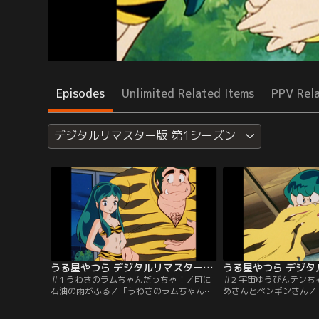
Episodes
Unlimited Related Items
PPV Rel
デジタルリマスター版 第1シーズン
うる星やつら デジタルリマスター版 第1シーズン ＃001
＃1 うわさのラムちゃんだっちゃ！／町に
＃2 宇宙ゆうびんテン
石油の雨がふる／「うわさのラムちゃんだ
めさんとペンギンさん／
っちゃ！」昨日まで普通の高校生であった
ンちゃん到着！」ラムの
諸星あたるは、何の因果か地球侵略者と戦
宙からオマルに乗ってや