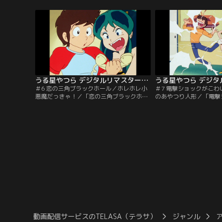
うハメに！相手は可愛い鬼族の娘ラム、決
ころは可愛い幼児なのだ
闘方法は鬼ゴッコ！？「町に石油の雨がふ
愛想がいいが…。「つば
る」あたるのクラスメートの陰謀でラムを
さん」学校中の食料を食
呼ぼうとするが、来たのは流しの星間タク
の正体は、テンのあげた
シー。このタクシーの料金の値段が…。
おかげで大きくなった親
【提供：バンダイチャンネル】
バンダイチャンネル】
うる星やつら デジタルリマスター版 第1シーズン ＃006
＃6 恋の三角ブラックホール／ホレホレ小
＃7 電撃ショックがこ
悪魔だっきゃ！／「恋の三角ブラックホー
のあやつり人形／「電撃
ル」あたるとしのぶの電話をラムはUFO上
い！」ラムのツノに可愛
空より妨害電波を使って大混線。負けてた
あたるの真心のこもった
まるかとあたるとしのぶも必死に防戦！そ
錯乱坊印の超能力封じ込
の三人を結ぶ領域で飛行機が姿を消してし
を喜ぶあたるだったが…
まって…。「ホレホレ小悪魔だっきゃ！」
あやつり人形」ラムの星
ありとあらゆる偶然のせいで、あたるは合
『念動力人形』。その人
わせ鏡より小悪魔を呼び出してしまった。
い人の髪の毛を入れると
【提供：バンダイチャンネル】
操れる…。【提供：バン
動画配信サービスのTELASA（テラサ）
ジャンル