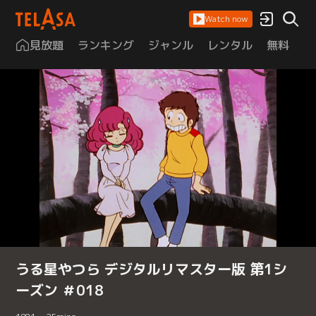
Watch now
見放題
ランキング
ジャンル
レンタル
無料
は
うる星やつら デジタルリマスター版 第1シ
ーズン ＃018