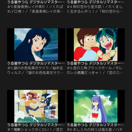
うる星やつら デジタルリマスター版 第1シーズン ＃003
うる星やつら デジタルリマスター版 第1シーズン ＃004
＃3 変身美男レイが来た！／くたば
＃4 秋の空から金太郎！／たくまし
れイロ男！／「変身美男レイが来
く生きるんやっ！／「秋の空から金
た！」今度はラムを取り戻しに元婚
太郎！」しのぶソックリの迷子の金
約者レイが現われた。レイは一見美
太郎は、実は修学旅行の最中の保育
男子、しかし底無しの大食いで怒る
園児。迎えに来た鯉のぼり型宇宙船
と巨大虎牛に変身するという変態体
から美人の保母さんが現れ、あたる
質！ラムをかけて、あたるとレイの
はひと目ぼれするが…。「たくまし
戦慄の戦いが今はじまる！「くたば
く生きるんやっ！」金太郎たちの修
れイロ男！」ラムは地球語の話せな
学旅行はなぜか地球の幼稚園に見学
いレイに、プロポーズできたら一緒
に行くことになる。そこで金太郎
に帰ると約束する。【提供：バンダ
は…。【提供：バンダイチャンネ
イチャンネル】
ル】
うる星やつら デジタルリマスター版 第1シーズン ＃005
うる星やつら デジタルリマスター版 第1シーズン ＃006
＃5 謎のお色気美女サクラ／悩める
＃6 恋の三角ブラックホール／ホレ
ウィルス／「謎のお色気美女サク
ホレ小悪魔だっきゃ！／「恋の三角
ラ」妙な三角関係と決別すべくあた
ブラックホール」あたるとしのぶの
るは家出を敢行！しかし不吉はどこ
電話をラムはUFO上空より妨害電波
にでもころがっている！？道端であ
を使って大混線。負けてたまるかと
ったお色気美女サクラに悪霊がつい
あたるとしのぶも必死に防戦！その
ていると指摘され…。「悩めるウィ
三人を結ぶ領域で飛行機が姿を消し
ルス」あたるの学校の保健医として
てしまって…。「ホレホレ小悪魔だ
やって来たサクラ。生徒たちはサク
っきゃ！」ありとあらゆる偶然のせ
ラに治療してもらおうと仮病を使っ
いで、あたるは合わせ鏡より小悪魔
て保健室に押しかける…。【提供：
を呼び出してしまった。【提供：バ
バンダイチャンネル】
ンダイチャンネル】
うる星やつら デジタルリマスター版 第1シーズン ＃007
うる星やつら デジタルリマスター版 第1シーズン ＃008
＃7 電撃ショックがこわい！／念力
＃8 おし入れの向うは海王星／ハチ