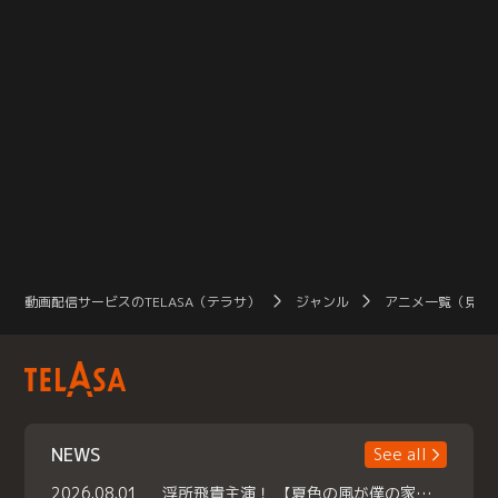
動画配信サービスのTELASA（テラサ）
ジャンル
アニメ一覧（見放
NEWS
See all
2026.08.01
浮所飛貴主演！ 【夏色の風が僕の家にやってきた】 本日よりテラサで独占配信スタート！