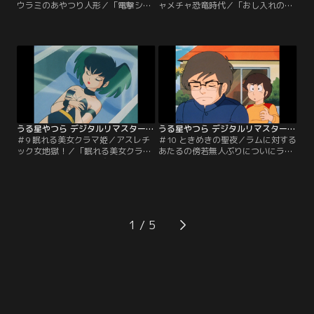
ウラミのあやつり人形／「電撃ショ
ャメチャ恐竜時代／「おし入れの向
ックがこわい！」ラムのツノに可愛
うは海王星」あたるの部屋の押し入
い黄色いリボン。あたるの真心のこ
れから突然大雪が吹きこんだ。なん
もった贈物、ではなくて錯乱坊印の
と押し入れの向こうは海王星とつな
超能力封じ込めのお守り。勝利を喜
がっていたのだ。「ハチャメチャ恐
ぶあたるだったが…。「念力ウラミ
竜時代」大衝突の果てに恐竜時代に
のあやつり人形」ラムの星でいま大
あたるたちはタイムスリップ！テン
流行の『念動力人形』。その人形の
は卵に間違えられるわ、あたるは恐
中に動かしたい人の髪の毛を入れる
竜の恋人になったりの大騒ぎ。【提
と、自由にその人を操れる…。【提
供：バンダイチャンネル】
供：バンダイチャンネル】
うる星やつら デジタルリマスター版 第1シーズン ＃009
うる星やつら デジタルリマスター版 第1シーズン ＃010
＃9 眠れる美女クラマ姫／アスレチ
＃10 ときめきの聖夜／ラムに対する
ック女地獄！／「眠れる美女クラマ
あたるの傍若無人ぶりについにラム
姫」目覚めの口づけを交わした者と
親衛隊は立ち上がった！ニセラブレ
一夜の契りを…。その掟を守りクラ
ターと架空人物『組野おと子』を使
マ姫は眠り続けた。ついに運命の日
い、あたるに地獄の制裁を仕組むの
がやってきた。だがクラマ姫の目の
だが、それを知ったラムは…。【提
前にはあたるが立っていた！「アス
供：バンダイチャンネル】
レチック女地獄！」あたるの精神を
1
鍛え直そうとクラマ姫はワナを仕掛
ける。あたるに女性への恐怖心を植
えつけようと…。【提供：バンダイ
チャンネル】