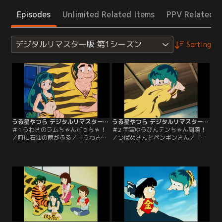
Episodes
Unlimited Related Items
PPV Related I
デジタルリマスター版 第1シーズン
Sorting
うる星やつら デジタルリマスター版 第1シーズン ＃001
うる星やつら デジタルリマスター版 第1シーズン ＃002
＃1 うわさのラムちゃんだっちゃ！
＃2 宇宙ゆうびんテンちゃん到着！
／町に石油の雨がふる／「うわさの
／つばめさんとペンギンさん／「宇
ラムちゃんだっちゃ！」昨日まで普
宙ゆうびんテンちゃん到着！」ラム
通の高校生であった諸星あたるは、
のいとこのテンが宇宙からオマルに
何の因果か地球侵略者と戦うハメ
乗ってやって来た。見たところは可
に！相手は可愛い鬼族の娘ラム、決
愛い幼児なのだが、実は女性には愛
闘方法は鬼ゴッコ！？「町に石油の
想がいいが…。「つばめさんとペン
雨がふる」あたるのクラスメートの
ギンさん」学校中の食料を食べまく
陰謀でラムを呼ぼうとするが、来た
るペンギンの正体は、テンのあげた
のは流しの星間タクシー。このタク
宇宙キャラメルのおかげで大きくな
シーの料金の値段が…。【提供：バ
った親ツバメ！【提供：バンダイチ
ンダイチャンネル】
ャンネル】