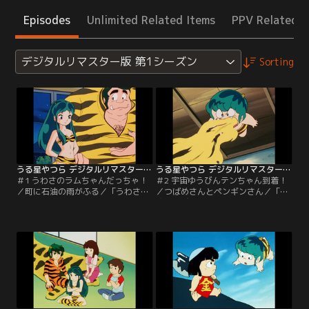
Episodes
Unlimited Related Items
PPV Related I
デジタルリマスター版 第1シーズン
Sorting
うる星やつら デジタルリマスター版 第1シーズン ＃001
うる星やつら デジタルリマスター版 第1シーズン ＃002
＃1 うわさのラムちゃんだっちゃ！
＃2 宇宙ゆうびんテンちゃん到着！
／町に石油の雨がふる／「うわさの
／つばめさんとペンギンさん／「宇
ラムちゃんだっちゃ！」昨日まで普
宙ゆうびんテンちゃん到着！」ラム
通の高校生であった諸星あたるは、
のいとこのテンが宇宙からオマルに
何の因果か地球侵略者と戦うハメ
乗ってやって来た。見たところは可
に！相手は可愛い鬼族の娘ラム、決
愛い幼児なのだが、実は女性には愛
闘方法は鬼ゴッコ！？「町に石油の
想がいいが…。「つばめさんとペン
雨がふる」あたるのクラスメートの
ギンさん」学校中の食料を食べまく
陰謀でラムを呼ぼうとするが、来た
るペンギンの正体は、テンのあげた
のは流しの星間タクシー。このタク
宇宙キャラメルのおかげで大きくな
シーの料金の値段が…。【提供：バ
った親ツバメ！【提供：バンダイチ
ンダイチャンネル】
ャンネル】