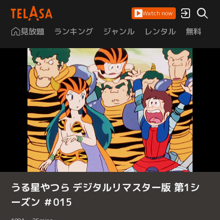
Watch now
見放題
ランキング
ジャンル
レンタル
無料
は
うる星やつら デジタルリマスター版 第1シ
ーズン ＃015