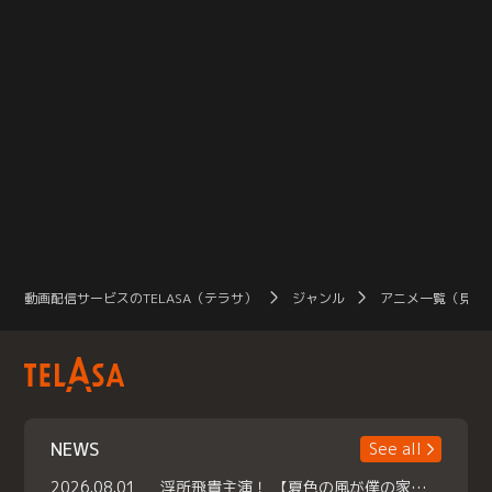
動画配信サービスのTELASA（テラサ）
ジャンル
アニメ一覧（見放
NEWS
See all
2026.08.01
浮所飛貴主演！ 【夏色の風が僕の家にやってきた】 本日よりテラサで独占配信スタート！