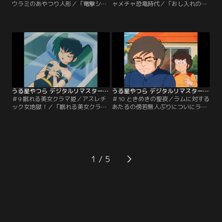
ウラミのあやつり人形／「電撃ショ
ャメチャ恐竜時代／「おし入れの向
ックがこわい！」ラムのツノに可愛
うは海王星」あたるの部屋の押し入
い黄色いリボン。あたるの真心のこ
れから突然大雪が吹きこんだ。なん
もった贈物、ではなくて錯乱坊印の
と押し入れの向こうは海王星とつな
超能力封じ込めのお守り。勝利を喜
がっていたのだ。「ハチャメチャ恐
ぶあたるだったが…。「念力ウラミ
竜時代」大衝突の果てに恐竜時代に
のあやつり人形」ラムの星でいま大
あたるたちはタイムスリップ！テン
流行の『念動力人形』。その人形の
は卵に間違えられるわ、あたるは恐
中に動かしたい人の髪の毛を入れる
竜の恋人になったりの大騒ぎ。【提
と、自由にその人を操れる…。【提
供：バンダイチャンネル】
供：バンダイチャンネル】
うる星やつら デジタルリマスター版 第1シーズン ＃009
うる星やつら デジタルリマスター版 第1シーズン ＃010
＃9 眠れる美女クラマ姫／アスレチ
＃10 ときめきの聖夜／ラムに対する
ック女地獄！／「眠れる美女クラマ
あたるの傍若無人ぶりについにラム
姫」目覚めの口づけを交わした者と
親衛隊は立ち上がった！ニセラブレ
一夜の契りを…。その掟を守りクラ
ターと架空人物『組野おと子』を使
マ姫は眠り続けた。ついに運命の日
い、あたるに地獄の制裁を仕組むの
がやってきた。だがクラマ姫の目の
だが、それを知ったラムは…。【提
前にはあたるが立っていた！「アス
供：バンダイチャンネル】
レチック女地獄！」あたるの精神を
1
鍛え直そうとクラマ姫はワナを仕掛
ける。あたるに女性への恐怖心を植
えつけようと…。【提供：バンダイ
チャンネル】