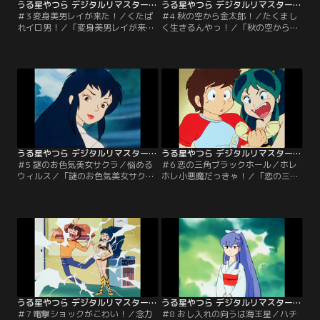
うる星やつら デジタルリマスター版 第1シーズン ＃003
うる星やつら デジタルリマスター版 第1シーズン ＃004
＃3 変身美男レイが来た！／くたば
＃4 秋の空から金太郎！／たくまし
れイロ男！／「変身美男レイが来
く生きるんやっ！／「秋の空から金
た！」今度はラムを取り戻しに元婚
太郎！」しのぶソックリの迷子の金
約者レイが現われた。レイは一見美
太郎は、実は修学旅行の最中の保育
男子、しかし底無しの大食いで怒る
園児。迎えに来た鯉のぼり型宇宙船
と巨大虎牛に変身するという変態体
から美人の保母さんが現れ、あたる
質！ラムをかけて、あたるとレイの
はひと目ぼれするが…。「たくまし
戦慄の戦いが今はじまる！「くたば
く生きるんやっ！」金太郎たちの修
れイロ男！」ラムは地球語の話せな
学旅行はなぜか地球の幼稚園に見学
いレイに、プロポーズできたら一緒
に行くことになる。そこで金太郎
に帰ると約束する。【提供：バンダ
は…。【提供：バンダイチャンネ
イチャンネル】
ル】
うる星やつら デジタルリマスター版 第1シーズン ＃005
うる星やつら デジタルリマスター版 第1シーズン ＃006
＃5 謎のお色気美女サクラ／悩める
＃6 恋の三角ブラックホール／ホレ
ウィルス／「謎のお色気美女サク
ホレ小悪魔だっきゃ！／「恋の三角
ラ」妙な三角関係と決別すべくあた
ブラックホール」あたるとしのぶの
るは家出を敢行！しかし不吉はどこ
電話をラムはUFO上空より妨害電波
にでもころがっている！？道端であ
を使って大混線。負けてたまるかと
ったお色気美女サクラに悪霊がつい
あたるとしのぶも必死に防戦！その
ていると指摘され…。「悩めるウィ
三人を結ぶ領域で飛行機が姿を消し
ルス」あたるの学校の保健医として
てしまって…。「ホレホレ小悪魔だ
やって来たサクラ。生徒たちはサク
っきゃ！」ありとあらゆる偶然のせ
ラに治療してもらおうと仮病を使っ
いで、あたるは合わせ鏡より小悪魔
て保健室に押しかける…。【提供：
を呼び出してしまった。【提供：バ
バンダイチャンネル】
ンダイチャンネル】
うる星やつら デジタルリマスター版 第1シーズン ＃007
うる星やつら デジタルリマスター版 第1シーズン ＃008
＃7 電撃ショックがこわい！／念力
＃8 おし入れの向うは海王星／ハチ