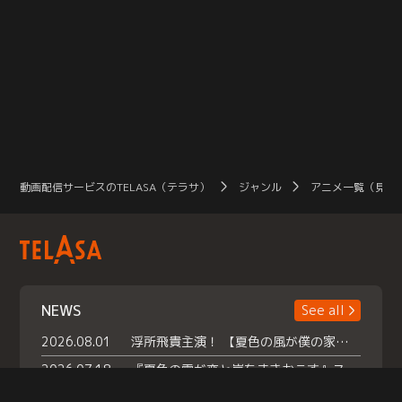
動画配信サービスのTELASA（テラサ）
ジャンル
アニメ一覧（見放
NEWS
See all
2026.08.01
浮所飛貴主演！ 【夏色の風が僕の家にやってきた】 本日よりテラサで独占配信スタート！
2026.07.18
『夏色の雲が恋と嵐をまきおこす』スペシャルメイキング 【Part1】2026年７月18日（土）23時30分～配信スタート！話題のシーンの裏側を大公開！豪華キャスト大集合！ 『武宮家 真夏の家族会議』開催！
2026.07.15
救命医・遥（今田）の《心揺さぶる過去》や、 麻酔科医・権野（船越英一郎）の《謎多きプライベート》など… 《知られざるエピソード》を独占配信！