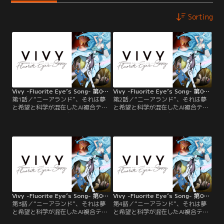
Sorting
Vivy -Fluorite Eye’s Song- 第01話
Vivy -Fluorite Eye’s Song- 第02話
第1話／“ニーアランド”、それは夢
第2話／“ニーアランド”、それは夢
と希望と科学が混在したAI複合テー
と希望と科学が混在したAI複合テー
マパーク。史上初の自律人型AIとし
マパーク。史上初の自律人型AIとし
て生み出され、施設のAIキャストと
て生み出され、施設のAIキャストと
して活動するヴィヴィは日々、歌う
して活動するヴィヴィは日々、歌う
ためにステージに立ち続ける。しか
ためにステージに立ち続ける。しか
し、その人気は今ひとつだった。--
し、その人気は今ひとつだった。--
「歌でみんなを幸せにすること」。
「歌でみんなを幸せにすること」。
自らに与えられたその使命を果たす
自らに与えられたその使命を果たす
ため…。【提供：バンダイチャンネ
ため…。【提供：バンダイチャンネ
ル】
ル】
Vivy -Fluorite Eye’s Song- 第03話
Vivy -Fluorite Eye’s Song- 第04話
第3話／“ニーアランド”、それは夢
第4話／“ニーアランド”、それは夢
と希望と科学が混在したAI複合テー
と希望と科学が混在したAI複合テー
マパーク。史上初の自律人型AIとし
マパーク。史上初の自律人型AIとし