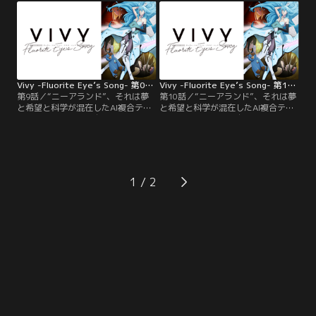
ド“不動の歌姫”の地位を確固たるも
ためにステージに立ち続ける。しか
のとするAI、ディーヴァ。世界中の
し、その人気は今ひとつだった。--
歌姫型AIを集めた祭典、『ゾディア
「歌でみんなを幸せにすること」。
ック・サインズ・フェス』への出場
自らに与えられたその使命を果たす
が決まったディーヴァだったが…。
ため…。【提供：バンダイチャンネ
【提供：バンダイチャンネル】
ル】
Vivy -Fluorite Eye’s Song- 第09話
Vivy -Fluorite Eye’s Song- 第10話
第9話／“ニーアランド”、それは夢
第10話／“ニーアランド”、それは夢
と希望と科学が混在したAI複合テー
と希望と科学が混在したAI複合テー
マパーク。史上初の自律人型AIとし
マパーク。史上初の自律人型AIとし
て生み出され、施設のAIキャストと
て生み出され、施設のAIキャストと
して活動するヴィヴィは日々、歌う
して活動するヴィヴィは日々、歌う
ためにステージに立ち続ける。しか
ためにステージに立ち続ける。しか
し、その人気は今ひとつだった。--
し、その人気は今ひとつだった。--
「歌でみんなを幸せにすること」。
「歌でみんなを幸せにすること」。
1
自らに与えられたその使命を果たす
自らに与えられたその使命を果たす
ため…。【提供：バンダイチャンネ
ため…。【提供：バンダイチャンネ
ル】
ル】