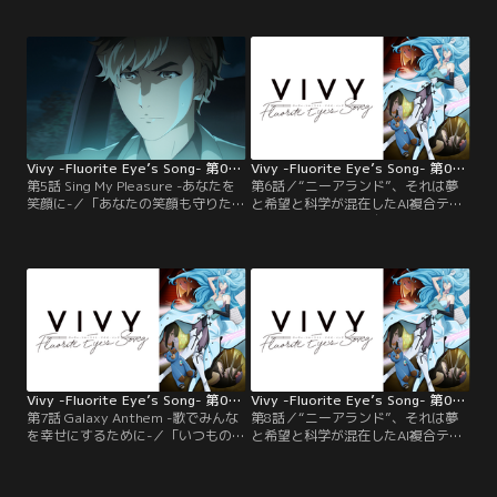
て生み出され、施設のAIキャストと
て生み出され、施設のAIキャストと
して活動するヴィヴィは日々、歌う
して活動するヴィヴィは日々、歌う
ためにステージに立ち続ける。しか
ためにステージに立ち続ける。しか
し、その人気は今ひとつだった。--
し、その人気は今ひとつだった。--
「歌でみんなを幸せにすること」。
「歌でみんなを幸せにすること」。
自らに与えられたその使命を果たす
自らに与えられたその使命を果たす
ため…。【提供：バンダイチャンネ
ため…。【提供：バンダイチャンネ
ル】
ル】
Vivy -Fluorite Eye’s Song- 第05話
Vivy -Fluorite Eye’s Song- 第06話
第5話 Sing My Pleasure -あなたを
第6話／“ニーアランド”、それは夢
笑顔に-／「あなたの笑顔も守りた
と希望と科学が混在したAI複合テー
い。あなたはAIを愛してくれている
マパーク。史上初の自律人型AIとし
から」『サンライズ』の事件以降、
て生み出され、施設のAIキャストと
ヴィヴィのステージは日増しに観客
して活動するヴィヴィは日々、歌う
を増やしていた。そんなある日、ヴ
ためにステージに立ち続ける。しか
ィヴィの前に再び現れるマツモト。
し、その人気は今ひとつだった。--
彼はAIの発展が正史よりも加速して
「歌でみんなを幸せにすること」。
いると告げ、その流れを阻止するべ
自らに与えられたその使命を果たす
く…。【提供：バンダイチャンネ
ため…。【提供：バンダイチャンネ
ル】
ル】
Vivy -Fluorite Eye’s Song- 第07話
Vivy -Fluorite Eye’s Song- 第08話
第7話 Galaxy Anthem -歌でみんな
第8話／“ニーアランド”、それは夢
を幸せにするために-／「いつものよ
と希望と科学が混在したAI複合テー
うに、完璧にこなすわ。--歌で、皆
マパーク。史上初の自律人型AIとし
を幸せにするためにね」連日メイン
て生み出され、施設のAIキャストと
ステージを満席で埋め、ニーアラン
して活動するヴィヴィは日々、歌う