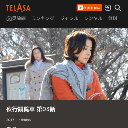
Watch now
見放題
ランキング
ジャンル
レンタル
無料
は
夜行観覧車 第03話
2013
46
mins