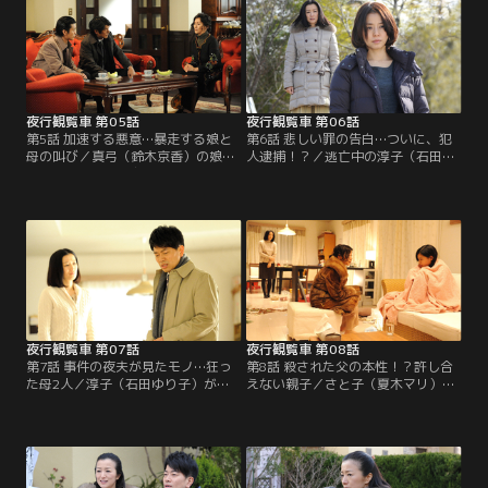
は…。
夜行観覧車 第05話
夜行観覧車 第06話
第5話 加速する悪意…暴走する娘と
第6話 悲しい罪の告白…ついに、犯
母の叫び／真弓（鈴木京香）の娘・
人逮捕！？／逃亡中の淳子（石田ゆ
彩花（杉咲花）は友達から、真弓が
り子）と会うことになった真弓（鈴
パートをしているスーパーで万引き
木京香）。淳子のやつれた表情に驚
するよう強要される。その場に居合
いた真弓だが、夫・啓介（宮迫博
わせた真弓は…。
之）と会っていたことを淳子に問い
ただす。
夜行観覧車 第07話
夜行観覧車 第08話
第7話 事件の夜夫が見たモノ…狂っ
第8話 殺された父の本性！？許し合
た母2人／淳子（石田ゆり子）が弘
えない親子／さと子（夏木マリ）
幸（田中哲司）の殺害を自供。しか
は、暴れる彩花（杉咲花）を真弓
し動機も不明、凶器も見つからな
（鈴木京香）が押さえつけていると
い。淳子が逮捕されたものの、啓介
ころを目撃する。一方、良幸（安田
（宮迫博之）を疑う結城（高橋克
章大）と日奈子（宮崎香蓮）が家に
典）は…。
戻ると…。