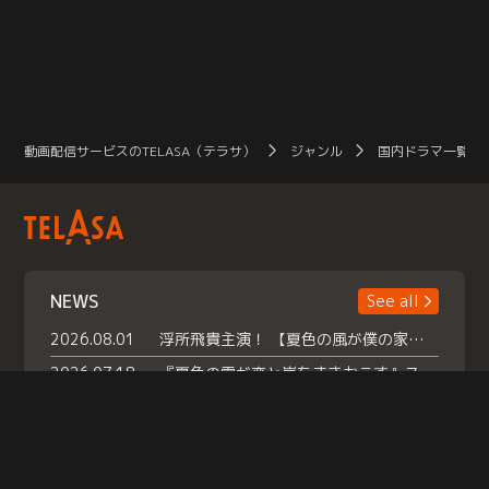
動画配信サービスのTELASA（テラサ）
ジャンル
国内ドラマ一覧（
NEWS
See all
2026.08.01
浮所飛貴主演！ 【夏色の風が僕の家にやってきた】 本日よりテラサで独占配信スタート！
2026.07.18
『夏色の雲が恋と嵐をまきおこす』スペシャルメイキング 【Part1】2026年７月18日（土）23時30分～配信スタート！話題のシーンの裏側を大公開！豪華キャスト大集合！ 『武宮家 真夏の家族会議』開催！
2026.07.15
救命医・遥（今田）の《心揺さぶる過去》や、 麻酔科医・権野（船越英一郎）の《謎多きプライベート》など… 《知られざるエピソード》を独占配信！