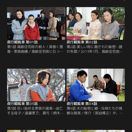
夜行観覧車 第01話
夜行観覧車 第02話
第1話 高級住宅街の殺人！渦巻く悪
第2話 美しい街に隠された秘密…謎
意…家族崩壊／高級住宅街に引っ越
の失踪／2013年1月、高級住宅地
してきた真弓（鈴木京香）。向かい
「ひばりヶ丘」の高橋家で起きた凄
に住む淳子（石田ゆり子）は病院を
惨な事件。事件後、息子の慎司（中
経営する夫と3人の優秀な子どもに
川大志）は行方不明に。一方、高橋
囲まれ何不自由なく暮らすように見
家を心配する真弓（鈴木京香）
えたが…。
は…。
夜行観覧車 第03話
夜行観覧車 第04話
第3話 狂い始める家族の歯車…逃亡
第4話 夫の秘密と嘘…兄妹たちの残
する母子／遠藤家で、真弓（鈴木京
酷な現実／啓介（宮迫博之）が、弘
香）の発言に怒った彩花（杉咲花）
幸（田中哲司）から借金をしていた
が暴れだした。すると、表から「や
ことが判明。さらに事件当時、啓介
めて！」と叫ぶ女性の声と、男の叫
が高橋家から出てくるところを目撃
び声が聞こえてきて…。
したと聞いた真弓（鈴木京香）