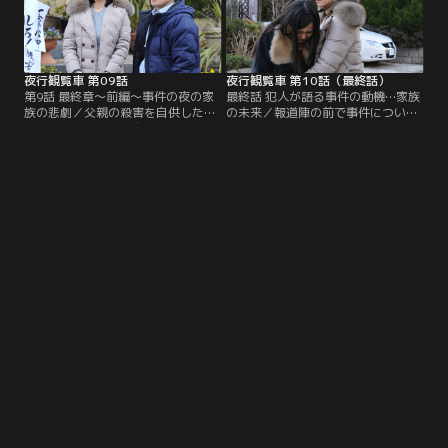
夜行観覧車 第09話
夜行観覧車 第10話（最終話）
第9話 最終章～前編～事件の夜の家
最終話 犯人が語る事件の動機…家族
族の悲劇／父親の殺害を自供した慎
の未来／報道陣の前で事件について
司（中川大志）は、自ら希望して児
語った良幸（安田章大）は、結城
童養護施設に入ることに。一方、友
（高橋克典）に保護され、慎司（中
達に鞄を川へ投げられた彩花（杉咲
川大志）と再会する。慎司は今まで
花）は、うつろな表情で川に入って
黙っていた事件の真相を語り出
いき…。
し…。