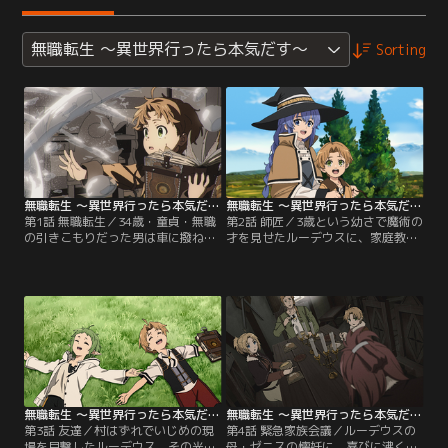
無職転生 ～異世界行ったら本気だす～
Sorting
無職転生 ～異世界行ったら本気だす～ 第01話
無職転生 ～異世界行ったら本気だす～ 第02話
第1話 無職転生／34歳・童貞・無職
第2話 師匠／3歳という幼さで魔術の
の引きこもりだった男は車に撥ねら
才を見せたルーデウスに、家庭教師
れ、その一生を終える……はずだっ
が付くことになった。無愛想でジト
た。しかし、男が次に目を覚ました
目のロリっ娘なロキシー師匠による
とき、そこは剣と魔法の異世界であ
魔術の授業で、めきめきと成長する
った。少年・ルーデウスとして転生
ルーデウス。そして月日が流れ、ル
した男は考える、この世界ならば、
ーデウスはロキシーにある試験を課
自分も本気で生きていくことができ
される。しかし、その試験のために
るかもしれない……と。【提供：バ
はルーデウスは前世のトラウマを乗
ンダイチャンネル】
り越える必要があった。【提供：バ
ンダイチャンネル】
無職転生 ～異世界行ったら本気だす～ 第03話
無職転生 ～異世界行ったら本気だす～ 第04話
第3話 友達／村はずれでいじめの現
第4話 緊急家族会議／ルーデウスの
場を目撃したルーデウス。その光景
母・ゼニスの懐妊に、喜びに沸くグ