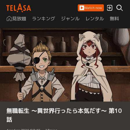
Watch now
見放題
ランキング
ジャンル
レンタル
無料
は
無職転生 ～異世界行ったら本気だす～ 第10
話