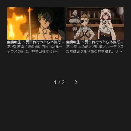
んな彼女のために、ルーデウスは練
ーティーの準備を進めていた。ルー
習に付き合う。その甲斐あってエリ
デウスはエリスたちのサプライズに
スは次第に上達していく。そして誕
気づきながらも知らないふり。そん
生日当日が近づくある日、ルーデウ
な穏やかな日々に、ルーデウスは幸
スのもとにロキシーから手紙が届
せを感じていた。そして誕生日当
き…。【提供：バンダイチャンネ
日、ルーデウスの自室には意外な人
ル】
物の姿が…！？【提供：バンダイチ
ャンネル】
無職転生 ～異世界行ったら本気だす～ 第09話
無職転生 ～異世界行ったら本気だす～ 第10話
第9話 邂逅／謎の光に包まれたルー
第10話 人の命と初仕事／ルーデウス
デウスの前に、神を自称する存
たちはミグルド族の村を離れ、リカ
在“ヒトガミ”が姿を見せる。ヒトガ
リスの町へと向かう。町の検問で、
ミとの邂逅を終え、次にルーデウス
ルイジェルドが“デッドエンド”とし
が目覚めると、そこは魔大陸の荒野
て恐れられていることを実感したル
だった。さらにそこにはひとりの男
ーデウスは、スペルド族汚名返上の
の姿が。その男は、かつてロキシー
作戦を思いつく。【提供：バンダイ
から「絶対に近づかないように」と
チャンネル】
1
教えられたスペルド族の特徴である
緑色の髪と額に宝石のような石が付
いていて----！【提供：バンダイチ
ャンネル】