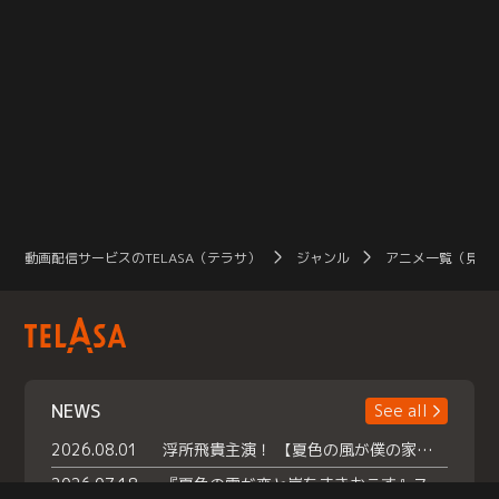
動画配信サービスのTELASA（テラサ）
ジャンル
アニメ一覧（見放
NEWS
See all
2026.08.01
浮所飛貴主演！ 【夏色の風が僕の家にやってきた】 本日よりテラサで独占配信スタート！
2026.07.18
『夏色の雲が恋と嵐をまきおこす』スペシャルメイキング 【Part1】2026年７月18日（土）23時30分～配信スタート！話題のシーンの裏側を大公開！豪華キャスト大集合！ 『武宮家 真夏の家族会議』開催！