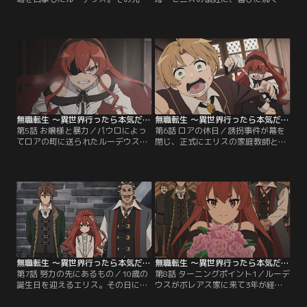
に前世の苦い記憶を思い出しながら
レイラット家。だがそのひと月後、
も、いじめられていた子供・シルフ
メイドのリーリャまで妊娠している
を助ける。前世でできなかったこと
ことが発覚する。しかもその父親は
を少しずつ“やり直す”と決めていた
あろうことか…。修羅場必至、一家
ルーデウスはシルフと友達に。この
の一大事に直面したルーデウスは機
世界で初めての友達に魔術を教え始
転を利かせて……。【提供：バンダ
めるのだが……。【提供：バンダイ
イチャンネル】
チャンネル】
無職転生 ～異世界行ったら本気だす～ 第05話
無職転生 ～異世界行ったら本気だす～ 第06話
第5話 お嬢様と暴力／パウロによっ
第6話 ロアの休日／誘拐事件が幕を
てロアの町に送られたルーデウス
閉じ、正式にエリスの家庭教師とし
は、パウロの知り合いであるギレー
て働くことになったルーデウス。エ
ヌに連れられ、ボレアス家の息女・
リスとギレーヌに算術や魔術を教え
エリスの家庭教師を務めることにな
る傍ら、ギレーヌから剣術を教わる
った。しかし、そのエリスは一筋縄
というハードながらも平穏で充実し
ではいかない暴れん坊お嬢様で、ル
た毎日が続いていた。しかしある
ーデウスは傍若無人なエリスを躾け
日、休みのない授業のストレスでエ
るため、ある計画を実行するのだ
リスが再び狂暴になってしま
が……。【提供：バンダイチャンネ
い……。【提供：バンダイチャンネ
ル】
ル】
無職転生 ～異世界行ったら本気だす～ 第07話
無職転生 ～異世界行ったら本気だす～ 第08話
第7話 努力の先にあるもの／10歳の
第8話 ターニングポイント1／ルーデ
誕生日を迎えるエリス。その日には
ウスがボレアス家に来て3年が経
盛大なパーティーが開かれる予定だ
ち、エリスたちはルーデウスの10歳
が、エリスはダンスが大の苦手。そ
の誕生日を祝うためにこっそりとパ