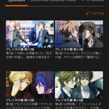
Sorting
プレイタの傷 第01話
プレイタの傷 第02話
第1話 この街には英雄がいた／荒ぶ
第2話 ケルベロス／ダスクとの戦い
る神々を宿し、銃弾をも弾き返す力
の後、ヤマトは病院で『警視庁公安
を与えるディヴァイン・タトゥー。
部総務課スカード対策特務係』であ
捨てられた街、暁特区の不法居住区
るコウガに拘束されていた。「エイ
B1＜ビーワン＞で逃がし屋を生業と
ジは死んだ」と強く言われ、ヤマト
する青年・ヤマトは、困っている人
はエイジから受け継いだタトゥー
間を誰でも助ける男。ある日、ヤマ
『ケルベロス』を公安特務のために
トは「暁の英雄」と呼ばれる男、
使うようコウガに迫られる。大切な
『ケルベロス』のタトゥーの宿主＜
弟・ミナトをも人質に取られ、選択
スカード＞エイジと出会う。一戦を
の余地はないと思われたヤマト。
交え意気投合する二人だが…。【提
【提供：バンダイチャンネル】
供：バンダイチャンネル】
プレイタの傷 第03話
プレイタの傷 第04話
第3話 アルテミスの双翼／ヤマトは
第4話 公安特務／『フェンリル』の
ヘリオスのメンバーにエイジの死の
スカードを探すカズマと、その後を