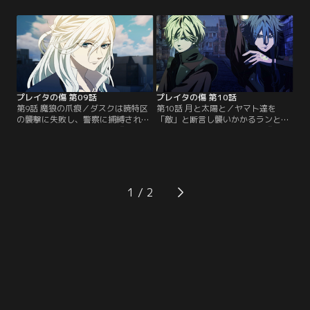
ル』と交戦したことで感情が爆発
独で迎え撃つことを決意する。その
し、ヤマトに戦いを挑む。しかし全
間、ヘリオスだけを狙うダスクのリ
て受け流され、いとも簡単に一撃を
ーダー・鞍馬ホクトは用意周到に立
くらってしまう。バンリから日本刀
ち回る。英雄・エイジの代わりに、
を渡された過去を思い出しつつも無
と孤軍奮闘するヤマトだったが、圧
力な自分に焦りを覚えるカズマ。そ
倒的な数の敵に徐々に追い詰められ
んな彼の目の前に…。【提供：バン
ていく。その時現れた…。【提供：
ダイチャンネル】
バンダイチャンネル】
プレイタの傷 第09話
プレイタの傷 第10話
第9話 魔狼の爪痕／ダスクは暁特区
第10話 月と太陽と／ヤマト達を
の襲撃に失敗し、警察に捕縛され、
「敵」と断言し襲いかかるランとジ
カガミとヤマトはダスクと『フェン
ンは、とある情報を入手し、『フェ
リル』との関係性を調べていた。未
ンリル』をあぶりだす算段を立てて
だ傷が残るカズマはホクト相手に自
いた。夜のアズサに傷をつけるほど
らの未熟を痛感し、心配するカガミ
の力を持つ『フェンリル』。2人は
を振り切って『フェンリル』を単独
双翼の誇りを懸けて『フェンリル』
で追う。そしてダスク襲撃の翌晩、
と対峙することを決意していた。そ
1
普段通りアルテミス・ファイナンス
して病院で横になるカガミを見つめ
に出勤したランとジンを迎えたの
ながら、カズマはカガミが自分にと
は…。【提供：バンダイチャンネ
って唯一残った仲間…。【提供：バ
ル】
ンダイチャンネル】