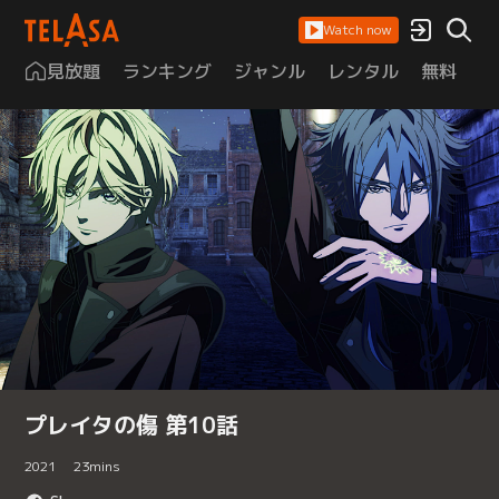
Watch now
見放題
ランキング
ジャンル
レンタル
無料
は
プレイタの傷 第10話
2021
23
mins