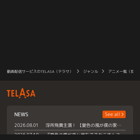
動画配信サービスのTELASA（テラサ）
ジャンル
アニメ一覧（見放
NEWS
See all
2026.08.01
浮所飛貴主演！ 【夏色の風が僕の家にやってきた】 本日よりテラサで独占配信スタート！
2026.07.18
『夏色の雲が恋と嵐をまきおこす』スペシャルメイキング 【Part1】2026年７月18日（土）23時30分～配信スタート！話題のシーンの裏側を大公開！豪華キャスト大集合！ 『武宮家 真夏の家族会議』開催！