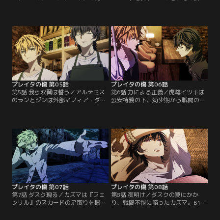
顛末を伝えるが、エイジの死に関わ
追っていたヤマトは、街に響く破壊
った可能性がある謎の男『フェンリ
音を聞く。幾つもの大きな爪痕が残
ル』のスカードとの関係を疑われ
るものの、そこに『フェンリル』の
る。更に「ケルベロスを返せ」とエ
姿はなかった。一方、公安特務の2
イジの弟・カズマと衝突。そんな
人がティターンを訪れる。鉢合わせ
中、ヘリオスと対立しているチーム
したヤマトは身の危険を感じ逃走す
アルテミスに追われる少女が助けを
るが、イツキがそれを追う。残った
求めてやってくる。【提供：バンダ
カズマも『ケルベロス』を拘束しよ
イチャンネル】
うと動くコウガと衝突。【提供：バ
ンダイチャンネル】
プレイタの傷 第05話
プレイタの傷 第06話
第5話 我ら双翼は誓う／アルテミス
第6話 力による正義／虎尊イツキは
のランとジンは外部マフィア・ダス
公安特務の下、幼少期から戦闘のた
クとの内通者と、アルテミス構成員
めだけに育てられた過去を持つ。彼
を襲撃した『フェンリル』のスカー
は以前ヤマトが見せた捨て身の戦い
ドを追っていた。2人は『フェンリ
に、いまだかつて抱いたことのない
ル』の情報を手に入れるためにヘリ
感情を覚えていた。公安特務が軟禁
オスの拠点であるティターンを訪れ
しているヤマトの弟・ミナトの元へ
る。そこで明かされる事実とは…。
出向き、ヤマトに関して尋ねるもそ
更にランとジンはこの事件を打開す
の感情に答えは出ない。その頃、カ
るため…。【提供：バンダイチャン
ズマは度重なる戦闘で疲労し、熱を
ネル】
出していた。【提供：バンダイチャ
ンネル】
プレイタの傷 第07話
プレイタの傷 第08話
第7話 ダスク現る／カズマは『フェ
第8話 夜明け／ダスクの罠にかか
ンリル』のスカードの足取りを掴め
り、戦闘不能に陥ったカズマ。B1＜
ないことに苛立っていた。そしてヤ
ビーワン＞側から侵攻してくるダス
マトが自分よりも先に『フェンリ
クに、ヤマトは地の利を生かして単