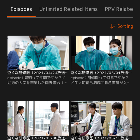
Episodes
Unlimited Related Items
PPV Related I
Sorting
泣くな研修医（2021/04/24放送分）第01話
泣くな研修医（2021/05/01放送分）第02話
episode1 同期って仲間ですか？／
episode2 研修医って何者ですか？
地方の大学を卒業した雨野隆治（白
／牛ノ町総合病院に救急要請が入
濱亜嵐）は、1日も早く一人前の医
る。親子3人が乗っていた車が高速
師になるという夢を持ち、研修医と
道路で事故に遭い、10歳の男の子、
してやる気に満ちていた。が、研修
山下拓磨（潤浩）が腹壁破裂の重症
医の現実は、「兵隊」「伝書鳩」
で運ばれてくることに。呼ばれた隆
「さすまた」と言われ、医師たちが
治（白濱亜嵐）は、緊張しながらも
機嫌良く仕事ができるようにするた
気合いが入るが、いざ苦しむ拓磨を
め、サポートという名の雑用をこな
前にすると、周りの先輩医師や看護
す毎日。
師がきびきび動くなか何もできず、
いいのは返事だけ。
泣くな研修医（2021/05/08放送分）第03話
泣くな研修医（2021/05/15放送分）第04話