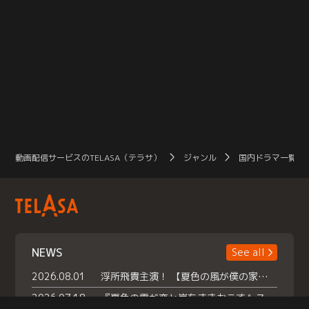
動画配信サービスのTELASA（テラサ）
ジャンル
国内ドラマ一覧（
NEWS
See all
2026.08.01
浮所飛貴主演！ 【夏色の風が僕の家にやってきた】 本日よりテラサで独占配信スタート！
2026.07.18
『夏色の雲が恋と嵐をまきおこす』スペシャルメイキング 【Part1】2026年７月18日（土）23時30分～配信スタート！話題のシーンの裏側を大公開！豪華キャスト大集合！ 『武宮家 真夏の家族会議』開催！