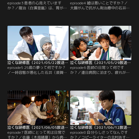
episode3 患者の心見えています
episode4 嘘は悪いことですか？／
か？／隆治（白濱亜嵐）は、胃がん
大腸がんで抗がん剤治療中の石井
で入院している87歳の患者・森山か
（須賀健太）が、肝臓や肺、リンパ
ら聞き取りを行い、病状を含めた情
節などに複数に転移し、これ以上抗
報収集する業務（＝アナムネ）を任
がん剤治療は継続できないと判断、
される。でも、認知症でもある森山
これからは積極的治療は終了して、
さんに何を聞いても隆治は会話にな
痛みや苦痛などをとっていく治療に
らず、結局看護師の吉川（西尾ま
切り替えることに。まだ25歳という
り）が事前にヘルパーさんに聞いて
若さの石井の治療をやめてしまうこ
いた情報をもらうことに。
とに、隆治（白濱亜嵐）は頭では理
解しつつも…。
泣くな研修医（2021/05/22放送分）第05話
泣くな研修医（2021/05/29放送分）第06話
episode5 25歳の夢って何ですか？
episode6 医師の日常って何です
／一時容態が悪化した石井（須賀健
か？／連日病院に泊まり、疲れがた
太）だったが、再び安定したため、
まっている様子の隆治（白濱亜
隆治（白濱亜嵐）は石井を屋上に連
嵐）。末期がん患者の石井（須賀健
れ出す。そこで隆治は石井からある
太）からも心配されてしまう。その
箱を託される。見られたくない個人
石井は、やりたいことリストを着々
情報だといい、自分に何かあったと
と実行してエンディングの準備を進
きに、隆治にもらってもらうか、も
めているようで、隆治は石井から佐
しくは処分して欲しいという。
藤先生（木南晴夏）と徳田（清水ミ
チコ）への手紙を託される。
泣くな研修医（2021/06/05放送分）第07話
泣くな研修医（2021/06/12放送分）第08話
episode7 医師にとって死は日常で
episode8 自分らしさってなんです
すか？／佐藤（木南晴夏）から病院
か？／コピーライターの北村あすか