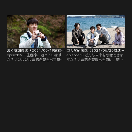
に泊まることを頼まれ、何かあれば
（トリンドル玲奈）が腹痛で診察に
すぐに連絡してと言われた隆治（白
やってくる。担当したくるみ（恒松
濱亜嵐）は、石井（須賀健太）がい
祐里）は婦人科に移した方がいいの
よいよ危ないことを認識する。病室
ではと佐藤（木南晴夏）に提案する
を訪れた隆治は、酸素マスクをして
が、患者の希望ならと外科で受け入
力なく横たわる石井から指し示され
れることに。くるみは、次回の北村
て引き出しを開けると、そこには白
のエコー検査の前に練習をしたい
い紙袋が。
と、隆治（白濱亜嵐）ら研修医たち
に協力をお願いする。
泣くな研修医（2021/06/19放送分）第09話
泣くな研修医（2021/06/26放送分）第10話（最終話）
episode9 一生懸命、迷っています
episode10 どんな未来を想像できま
か？／いよいよ進路希望を出す時期
すか？／進路希望提出を前に、研修
が迫ってきて、隆治（白濱亜嵐）ら
医たちはその話題で持ち切りに。隆
研修医たちは真剣に将来を考え始め
治（白濱亜嵐）は医師になると決め
る。そんな中、第二外科の超過勤務
た時から心は決まっており、変わら
が問題になっているため、強制的に
ず外科を希望する。くるみ（恒松祐
土曜日にリフレッシュ休暇を取るよ
里）は一時は美容外科へ進むことを
うに言われる。
決めていたが、病気療養から復帰
早々、外科医になることを宣言
し…。